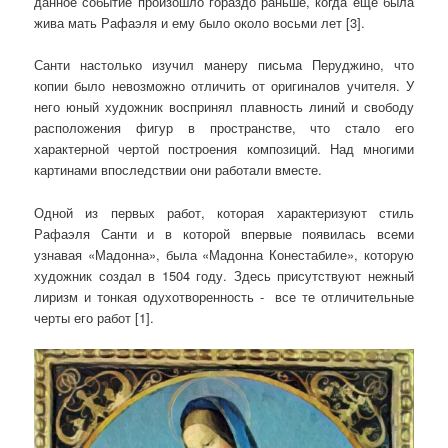
данное событие произошло гораздо раньше, когда еще была
жива мать Рафаэля и ему было около восьми лет [3].
Санти настолько изучил манеру письма Перуджино, что
копии было невозможно отличить от оригиналов учителя. У
него юный художник воспринял плавность линий и свободу
расположения фигур в пространстве, что стало его
характерной чертой построения композиций. Над многими
картинами впоследствии они работали вместе.
Одной из первых работ, которая характеризуют стиль
Рафаэля Санти и в которой впервые появилась всеми
узнавая «Мадонна», была «Мадонна Конестабиле», которую
художник создал в 1504 году. Здесь присутствуют нежный
лиризм и тонкая одухотворенность - все те отличительные
черты его работ [1].