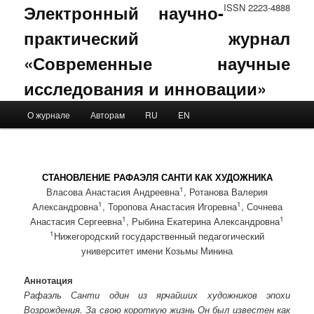
Электронный научно-
ISSN 2223-4888
практический журнал
«Современные научные
исследования и инновации»
Main menu
О журнале
Авторам
RU
EN
Skip to primary content
Skip to secondary content
СТАНОВЛЕНИЕ РАФАЭЛЯ САНТИ КАК ХУДОЖНИКА
1
Власова Анастасия Андреевна
, Ротанова Валерия
1
1
Александровна
, Торопова Анастасия Игоревна
, Сочнева
1
1
Анастасия Сергеевна
, Рыбина Екатерина Александровна
1
Нижегородский государственный педагогический
университет имени Козьмы Минина
Аннотация
Рафаэль Санти один из ярчайших художников эпохи
Возрождения. За свою короткую жизнь Он был известен как