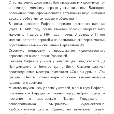
Отец мальчика, Джованни , был придворным художником, он
и припадал мальчику первые уроки живописи. Благодаря
положению отца сформировался эстетичный вкус и умение
держать себя в кругах высшего общества [1].
В юном возрасте Рафаэль пережил несколько сильных
утрат. В 1491 году после тяжелой болезни умирает мать
мальчика, 1 августа 1494 года – отец. В возрасте 11 лет
мальчик остаётся сиротой и на воспитание его берет близкий
родственник семьи – священник Барталамео [2].
Огромную поддержку в продолжение художественного
образования оказал герцог Урбинский.
Сначала Рафаэль учился у живописцев Эванджелиста да
Пьяндимелето и Тимотео делла Вити. Самыми ранними
произведениями мастера, считаются «Сон рыцаря» и «Три
грации». Они в полной мере отражают гуманистические
идеалы того времени.
Многому научившись у своих учителей, в 1500 году Рафаэль
отправился в Перуджу – главный город Умбрии. Здесь он
поступил в мастерскую Пьетро Перуджино –
основоположника умбрийской художественно-
изобразительной школы. Однако, по замечанию Вазари,