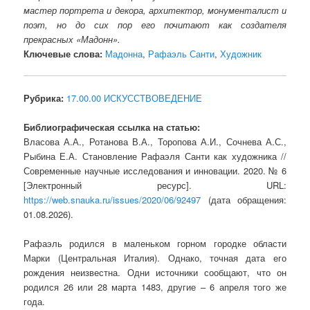
мастер портрета и декора, архитектор, монументалист и
поэт, но до сих пор его почитают как создателя
прекрасных «Мадонн».
Ключевые слова:
Мадонна
,
Рафаэль Санти
,
Художник
Рубрика:
17.00.00 ИСКУССТВОВЕДЕНИЕ
Библиографическая ссылка на статью:
Власова А.А., Ротанова В.А., Торопова А.И., Сочнева А.С.,
Рыбина Е.А. Становление Рафаэля Санти как художника //
Современные научные исследования и инновации. 2020. № 6
[Электронный ресурс]. URL:
https://web.snauka.ru/issues/2020/06/92497
(дата обращения:
01.08.2026).
Рафаэль родился в маленьком горном городке области
Марки (Центральная Италия). Однако, точная дата его
рождения неизвестна. Одни источники сообщают, что он
родился 26 или 28 марта 1483, другие – 6 апреля того же
года.