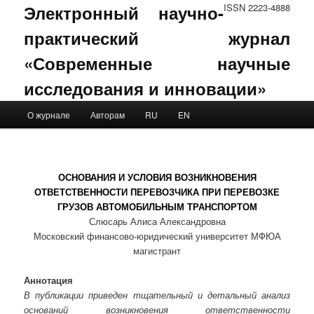
Электронный научно-
ISSN 2223-4888
практический журнал
«Современные научные
исследования и инновации»
Main menu
О журнале
Авторам
RU
EN
Skip to primary content
Skip to secondary content
ОСНОВАНИЯ И УСЛОВИЯ ВОЗНИКНОВЕНИЯ
ОТВЕТСТВЕННОСТИ ПЕРЕВОЗЧИКА ПРИ ПЕРЕВОЗКЕ
ГРУЗОВ АВТОМОБИЛЬНЫМ ТРАНСПОРТОМ
Слюсарь Алиса Александровна
Московский финансово-юридический университет МФЮА
магистрант
Аннотация
В публикации приведен тщательный и детальный анализ
оснований возникновения ответственности