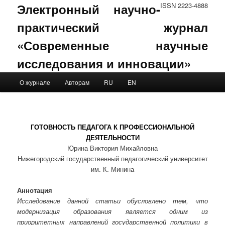
Электронный научно-
ISSN 2223-4888
практический журнал
«Современные научные
исследования и инновации»
Main menu
О журнале
Авторам
RU
EN
Skip to primary content
Skip to secondary content
ГОТОВНОСТЬ ПЕДАГОГА К ПРОФЕССИОНАЛЬНОЙ
ДЕЯТЕЛЬНОСТИ
Юрина Виктория Михайловна
Нижегородский государственный педагогический университет
им. К. Минина
Аннотация
Исследование данной статьи обусловлено тем, что
модернизация образования является одним из
приоритетных направлений государственной политики в