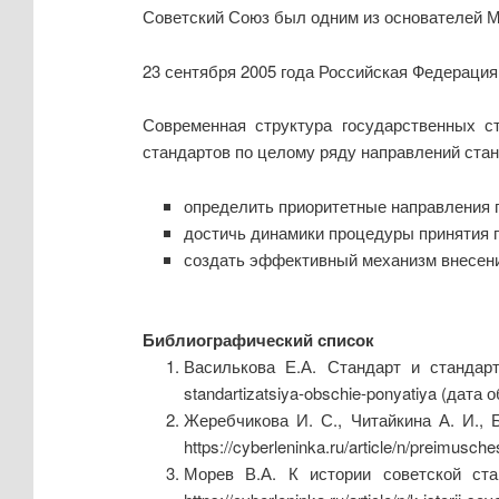
Советский Союз был одним из основателей Ме
23 сентября 2005 года Российская Федерация 
Современная структура государственных с
стандартов по целому ряду направлений ста
определить приоритетные направления 
достичь динамики процедуры принятия 
создать эффективный механизм внесени
Библиографический список
Василькова Е.А. Стандарт и стандартиз
standartizatsiya-obschie-ponyatiya (дата 
Жеребчикова И. С., Читайкина А. И., 
https://cyberleninka.ru/article/n/preimusch
Морев В.А. К истории советской ста