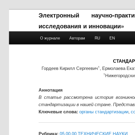
Электронный научно-прак
исследования и инновации»
Main menu
О журнале
Авторам
RU
EN
Skip to primary content
Skip to secondary content
СТАНДАР
Гордеев Кирилл Сергеевич
, Ермолаева Ека
1
Нижегородски
1
Аннотация
В статье рассмотрена история возникно
стандартизации в нашей стране. Предста
Ключевые слова:
органы стандартизации
,
с
Рубрика:
05.00.00 ТЕХНИЧЕСКИЕ НАУКИ