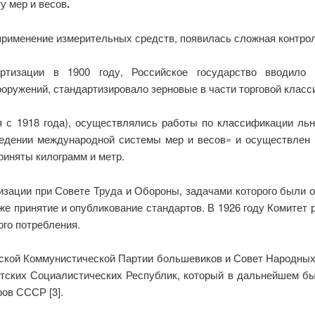
у мер и весов
.
рименение измерительных средств, появилась сложная контрол
ртизации в 1900 году, Российское государство вводило н
ружений, стандартизировало зерновые в части торговой классиф
 с 1918 года), осуществлялись работы по классификации льн
едении международной системы мер и весов» и осуществлен 
риняты килограмм и метр.
изации при Совете Труда и Обороны, задачами которого были 
же принятие и опубликование стандартов. В 1926 году Комитет
ого потребления.
йской Коммунистической Партии большевиков и Совет Народных
тских Социалистических Республик, который в дальнейшем был
ов СССР [3].