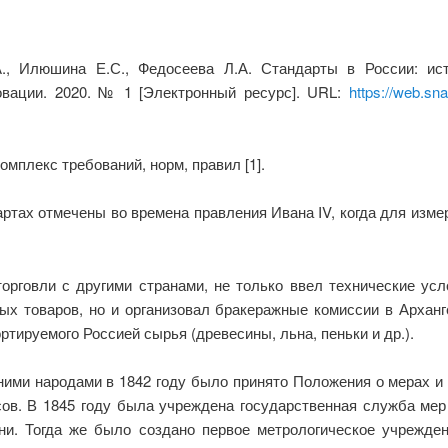
А., Илюшина Е.С., Федосеева Л.А. Стандарты в России: ист
вации. 2020. № 1 [Электронный ресурс]. URL:
https://web.sn
омплекс требований, норм, правил [1].
ртах отмечены во времена правления Ивана IV, когда для изм
торговли с другими странами, не только ввел технические у
ых товаров, но и организовал бракеражные комиссии в Арханг
тируемого Россией сырья (древесины, льна, пеньки и др.).
ими народами в 1842 году было принято Положения о мерах и 
сов. В 1845 году была учреждена государственная служба мер
и. Тогда же было создано первое метрологическое учрежде