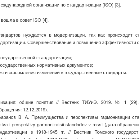
ждународной организации по стандартизации (ISO) [3].
вошла в совет ISO [4].
тандартов нуждается в модернизации, так как происходит с
ндартизации. Совершенствование и повышения эффективности ф
государственной стандартизации;
государственных нормативных документов;
я и оформления изменений в государственные стандарты.
ация: общие понятия // Вестник ТИУиЭ. 2019. № 1 (29). URL: ht
обращения: 12.12.2019).
Баранов В. А. Преимущества и перспективы гармонизации ста
estva-i-perspektivy-garmonizatsii-standartov-v-rossii (дата обращени
ндартизации в 1918-1945 гг. // Вестник Томского государс