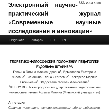
Электронный научно-
ISSN 2223-4888
практический журнал
«Современные научные
исследования и инновации»
Main menu
О журнале
Авторам
RU
EN
Skip to primary content
Skip to secondary content
ТЕОРЕТИКО-ФИЛОСОФСКИЕ ПОЛОЖЕНИЯ ПЕДАГОГИКИ
РУДОЛЬФА ШТАЙНЕРА
1
Грибина Галина Александровна
, Ермолаева Екатерина
1
1
Львовна
, Илюшина Елена Сергеевна
, Кокарева Марина
1
1
Евгеньевна
, Федосеева Любовь Алексеевна
1
ФГБОУ ВО Нижегородский государственный педагогический
университет имени Козьмы Минина (Мининский университет)
Аннотация
Статья посвящена основополагающим идеям педагогики,