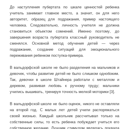
До наступления пубертата по шкале ценностей ребенка
учитель занимает главное место, а значит, он для него
авторитет, образец для подражания, пример настоящего
человека. Следовательно, личность учителя не должна
становиться объектом сомнений. Именно поэтому, до
завершения возраста пубертата классный руководитель не
сменялся. Основной метод обучения детей — через
подражание, создание ситуаций для эмоционального
переживания ребенком поступка-примера.
В вальдорфской школе не было разделения на мальчиков и
девочек, чтобы развитие детей не было слишком однобоким.
Так, девочки в школе Штайнера работали с металлом и
деревом, развивая любовь к ручному труду; мальчики
учились вышивать, тренируя точность мелкой моторики [3].
В вальдорфской школе не было оценок, никого не оставляли
на второй год. С малых лет детей учили распоряжаться
своей жизнью. Каждый школьник рассчитывал только на
собственные силы, то есть ребенка побуждает учиться его
собственное желание. Лучшим стимулом являлась похвала