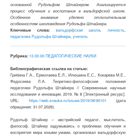
основанной Рудольфом Штайнером. Анализируется
процесс обучения и воспитания в вальдорфской школе.
Особенное внимание уделено отличительным
особенностям школоведения Рудольфа Штайнера.
Ключевые слова:
вальдорфская школа
,
личность
,
педагогика Рудольфа Штайнера
,
учитель
Рубрика:
13.00.00 ПЕДАГОГИЧЕСКИЕ НАУКИ
Библиографическая ссылка на статью:
Грибина Г.А., Ермолаева Е.Л., Илюшина Е.С., Кокарева М.Е.,
Федосеева Л.А. Теоретико-философские положения
педагогики Рудольфа Штайнера // Современные научные
исследования и инновации. 2019. № 8 [Электронный ресурс].
URL:
https://web.snauka.ru/issues/2019/08/90101
(дата
обращения: 31.07.2026).
Рудольф Штайнер – австрийский педагог, мыслитель,
философ. Штайнер задумываясь о проблемах обучения и
восприятия мира юными умами, организовал вальдорфскую