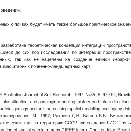
воведении.
ных о почвах будет иметь также большое практическое значени
 разработана теоретическая концепция интеграции пространст
вшиеся до сих пор исследования по интеграции пространст
нных, так как не нацелены на создание единой иерархич
ьтимасштабных почвенно-ландшафтных карт.
 Australian Journal of Soil Research. 1997. №35. P. 979-94; Brevik E
 classification, and pedologic modeling: history and future directio
urficial geology and soil maps using spatial modelling and legacy da
рафирование. М., 1997; Рухович Д.И., Вагнер В.Б., Вильчевска
тических карт на территорию СССР при создании ГИС “Почвы 
tion of spatial data into maps // IEEE Intern. Conf. on Infor. Reus