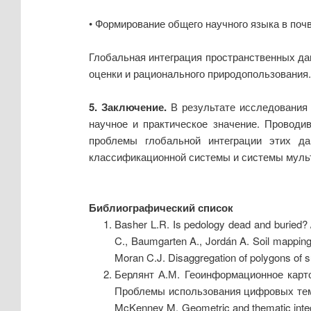
• Формирование общего научного языка в поч
Глобальная интеграция пространственных дан
оценки и рационального природопользования.
5. Заключение.
В результате исследования
научное и практическое значение. Проводи
проблемы глобальной интеграции этих да
классификационной системы и системы мул
Библиографический список
Basher L.R. Is pedology dead and buried? //
C., Baumgarten A., Jordán A. Soil mapping,
Moran C.J. Disaggregation of polygons of s
Берлянт А.М. Геоинформационное картог
Проблемы использования цифровых тема
McKenney M. Geometric and thematic integra