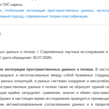
е ГИС-карты.
я
,
глобальная интеграция пространственных данных
,
мульт
емный подход
,
современные теории классификации
И
ых данных о почвах // Современные научные исследования и 
6
(дата обращения: 30.07.2026).
по интеграции пространственных данных о почвах.
В насто
ородные и несогласованные между собой бумажные (традици
 разных концепций, в разных системах координат и масштабах
остранственные данные о почвах также не образуют единой с
ция крайне затрудняет сравнение, анализ и обмен простра
 Однако в настоящее время исследования проводятся преимуще
щим автоматизированным согласованием данных и в предел