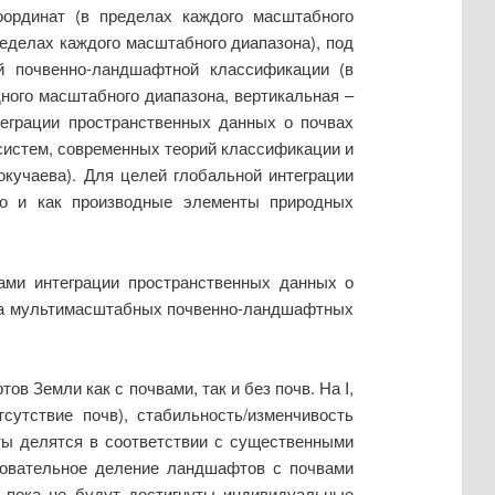
оординат (в пределах каждого масштабного
ределах каждого масштабного диапазона), под
ой почвенно-ландшафтной классификации (в
дного масштабного диапазона, вертикальная –
еграции пространственных данных о почвах
 систем, современных теорий классификации и
кучаева). Для целей глобальной интеграции
но и как производные элементы природных
ми интеграции пространственных данных о
ема мультимасштабных почвенно-ландшафтных
Земли как с почвами, так и без почв. На I,
сутствие почв), стабильность/изменчивость
ты делятся в соответствии с существенными
довательное деление ландшафтов с почвами
 пока не будут достигнуты индивидуальные