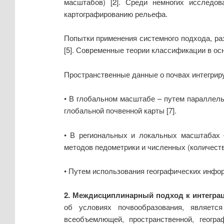
масштабов) [2]. Среди немногих исследо
картографированию рельефа.
Попытки применения системного подхода, раз
[5]. Современные теории классификации в осн
Пространственные данные о почвах интегри
• В глобальном масштабе – путем параллельн
глобальной почвенной карты [7].
• В региональных и локальных масштабах –
методов педометрики и численных (количеств
• Путем использования географических инфор
2. Междисциплинарный подход к интегра
об условиях почвообразования, являетс
всеобъемлющей, пространственной, геогра