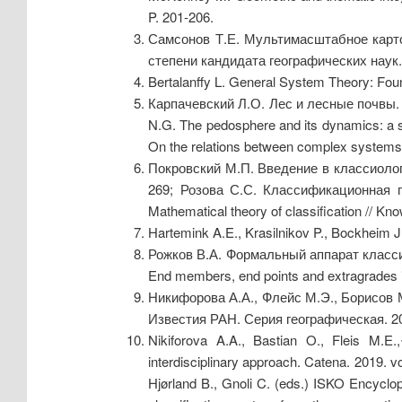
P. 201-206.
Самсонов Т.Е. Мультимасштабное карто
степени кандидата географических наук. 
Bertalanffy L. General System Theory: Fou
Карпачевский Л.О. Лес и лесные почвы.
N.G. The pedosphere and its dynamics: a sys
On the relations between complex systems a
Покровский М.П. Введение в классиолог
269; Розова С.С. Классификационная п
Mathematical theory of classification // Kn
Hartemink A.E., Krasilnikov P., Bockheim J
Рожков В.А. Формальный аппарат классиф
End members, end points and extragrades in
Никифорова А.А., Флейс М.Э., Борисов
Известия РАН. Серия географическая. 20
Nikiforova A.A., Bastian O., Fleis M.E.
interdisciplinary approach. Catena. 2019. v
Hjørland B., Gnoli C. (eds.) ISKO Encyclope