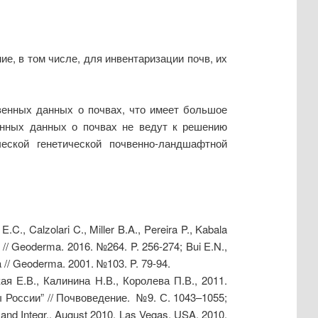
е, в том числе, для инвентаризации почв, их
венных данных о почвах, что имеет большое
венных данных о почвах не ведут к решению
еской генетической почвенно-ландшафтной
.C., Calzolari C., Miller B.A., Pereira P., Kabala
ns // Geoderma. 2016. №264. P. 256-274; Bui E.N.,
ta // Geoderma. 2001. №103. P. 79-94.
я Е.В., Калинина Н.В., Королева П.В., 2011.
России” // Почвоведение. №9. С. 1043–1055;
e and Integr., August 2010, Las Vegas. USA, 2010.