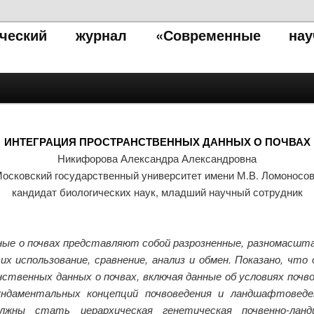
тический журнал «Современные нау
ИНТЕГРАЦИЯ ПРОСТРАНСТВЕННЫХ ДАННЫХ О ПОЧВАХ
Никифорова Александра Александровна
осковский государственный университет имени М.В. Ломоносо
кандидат биологических наук, младший научный сотрудник
е о почвах представляют собой разрозненные, разномасшта
 использование, сравнение, анализ и обмен. Показано, что
твенных данных о почвах, включая данные об условиях почво
ндаментальных концепций почвоведения и ландшафтоведе
лжны стать иерархическая генетическая почвенно-лан