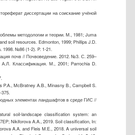
тореферат диссертации на соискание учёной
облемы методологии и теории. М., 1981; Juma
and soil resources. Edmonton, 1999; Phillips J.D.
. 1998. №86 (1-2). P. 1-21.
ция почв // Почвоведение. 2012. №3. С. 259–
А.Л. Классификация. М., 2001; Parrochia D.
7.
.A., McBratney A.B., Minasny B., Campbell S.
-375.
родных элементах ландшафтов в среде ГИС //
ural soil-landscape classification system: an
P; Nikiforova A.A., 2019. Soil classification, In:
orova A.A. and Fleis M.E., 2018. A universal soil