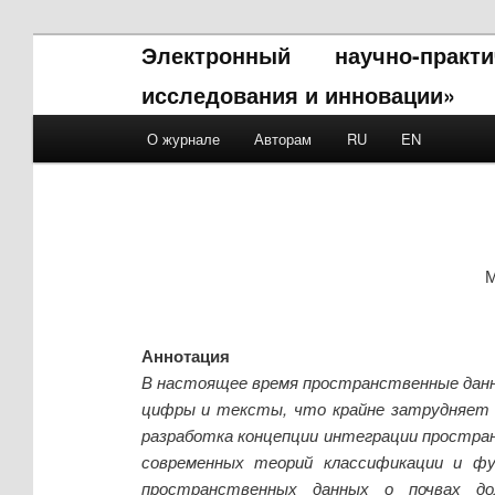
Электронный научно-прак
исследования и инновации»
Main menu
О журнале
Авторам
RU
EN
Skip to primary content
Skip to secondary content
М
Аннотация
В настоящее время пространственные данны
цифры и тексты, что крайне затрудняет их
разработка концепции интеграции пространс
современных теорий классификации и фу
пространственных данных о почвах до