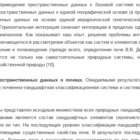
 приведение пространственных данных к базовой системе к
пространственных данных к единой географической основе (в п
енных данных на основе единой иерархической генетическ
Горизонтальная интеграция означает интеграцию в пределах о
иапазонов. Как показывает наш опыт, решение проблемы инт
лючающегося в рассмотрении объектов как систем и элементов
ия и почвоведения (прежде всего, определения почв В.В. До
тся не только как самостоятельные природные системы, 
ойственной природы [10].
ространственных данных о почвах.
Ожидаемыми результата
ая почвенно-ландшафтная классификационная система и сист
 представлен исходным множеством всех природных ландшафтов 
наками являются состав ландшафтных элементов (наличие/от
же ее тип. На последующих уровнях классификации ландшаф
еляющими существенные свойства почв. В результате после
чв. Деление почв и ландшафтов осуществляется до тех пор,