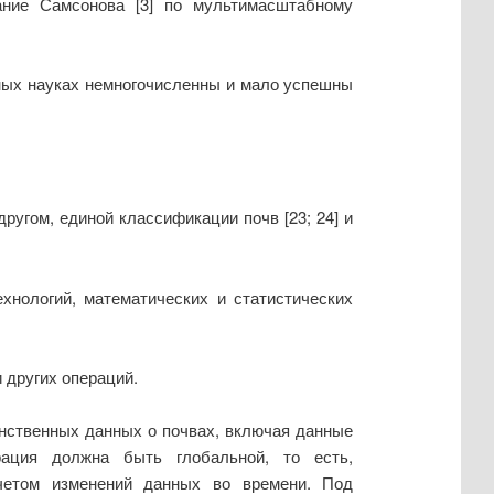
ание Самсонова [3] по мультимасштабному
енных науках немногочисленны и мало успешны
ругом, единой классификации почв [23; 24] и
хнологий, математических и статистических
 других операций.
нственных данных о почвах, включая данные
рация должна быть глобальной, то есть,
 учетом изменений данных во времени. Под