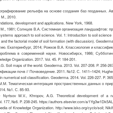
графирование рельефа на основе создания баз геоданных. Ав
М., 2010.
ndations, development and applications. New York, 1968.
 М., 1981; Солнцев В.А. Системная организация ландшафтов: пр
tems approach to soil science. Vol. 1: Introduction to soil science 
nd the factorial model of soil formation (with discussion). Geoderma
ию. Екатеринбург, 2014; Рожков В.А. Классиология и классифика
роблема в современной науке. Новосибирск, 1986; Субботин 
owledge Organization. 2017. Vol. 45. P. 184-201.
.G. Soil maps of the world. Geoderma. 2013. Vol. 207-208. P. 256-26
икации почв // Почвоведение. 2011. №12. С. 1411–1424; Hughes P
 numerical soil classification. Geoderma. 2014. Vol. 226-227. P. 365
 М.М. Тематическая интеграция пространственных данных о при
14. №1. С. 85-93.
,∙ Nyrtsov M.V., Khropov, A.G. Theoretical development of a nat
ol. 177, №6. P. 238-245. https://authors.elsevier.com/a/1Yg3w1Dk5AL7E
dia of Knowledge Organization. http://www.isko.org/cyclo/soil; Nikif