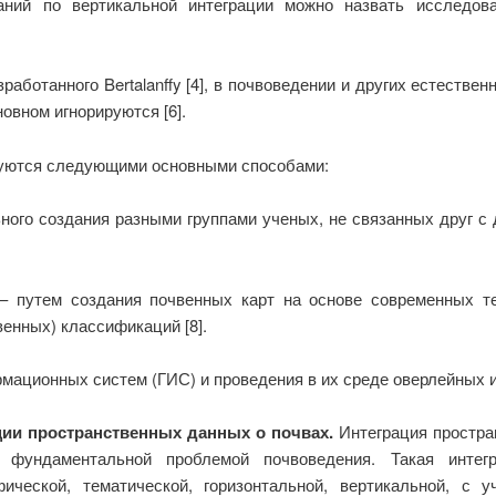
ваний по вертикальной интеграции можно назвать исследов
работанного Bertalanffy [4], в почвоведении и других естеств
овном игнорируются [6].
руются следующими основными способами:
ого создания разными группами ученых, не связанных друг с д
 путем создания почвенных карт на основе современных те
енных) классификаций [8].
мационных систем (ГИС) и проведения в их среде оверлейных и
ции пространственных данных о почвах.
Интеграция простра
я фундаментальной проблемой почвоведения. Такая интег
фической, тематической, горизонтальной, вертикальной, с