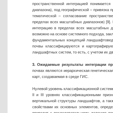
пространственной интеграцией понимается
диапазона), под географической – привязка 
тематической – согласование пространств
пределах всех масштабных диапазонов) [9]. 
интеграцию в пределах всех масштабных д
возможно на основе системного подхода, зак
фундаментальных концепций ландшафтоведен
почвы классифицируются и картографирую
ландшафтных систем, то есть, с учетом их дв
3. Ожидаемые результаты интеграции п
почвах являются иерархическая генетическ
карт, создаваемая в среде ГИС.
Нулевой уровень классификационной системы
II и III уровнях классификационными приз
вертикальной структуры ландшафтов, а так
свойствами их основных элементов, опред
приводит к последовательному делению по