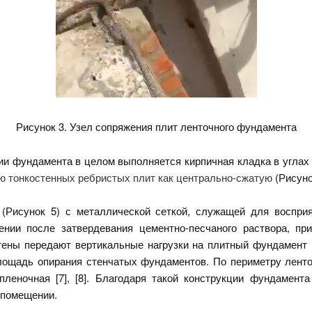
Рисунок 3. Узел сопряжения плит ленточного фундамента
ии фундамента в целом выполняется кирпичная кладка в углах
ию тонкостенных ребристых плит как центрально-сжатую
(Рисуно
(Рисунок 5) с металлической сеткой, служащей для воспри
ении после затвердевания цементно-песчаного раствора, п
стены передают вертикальные нагрузки на плитный фундамент 
площадь опирания стенчатых фундаментов. По периметру лент
леночная [7], [8]. Благодаря такой конструкции фундамент
 помещении.