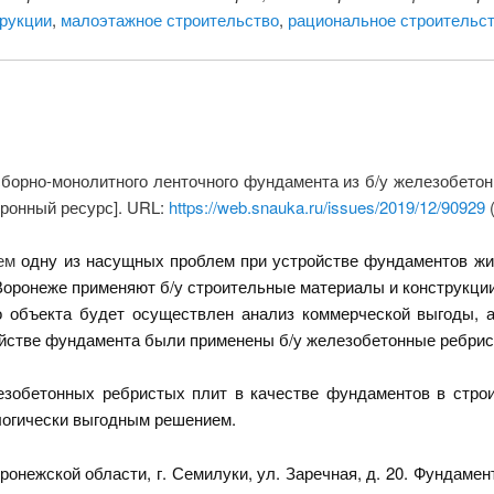
трукции
,
малоэтажное строительство
,
рациональное строительс
 сборно-монолитного ленточного фундамента из б/у железобето
тронный ресурс]. URL:
https://web.snauka.ru/issues/2019/12/90929
(
аем
одну из насущных проблем при устройстве фундаментов жи
 Воронеже применяют б/у строительные материалы и конструкци
ьного объекта будет осуществлен анализ коммерческой выгоды,
ойстве фундамента были применены б/у железобетонные ребри
лезобетонных ребристых плит в качестве фундаментов в стр
логически выгодным решением.
ронежской области, г. Семилуки, ул. Заречная, д. 20. Фундамен