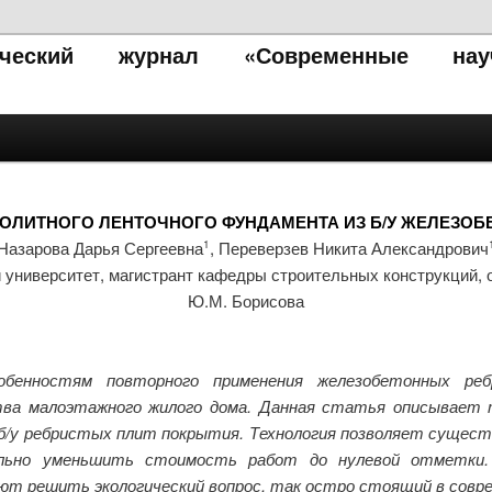
тический журнал «Современные нау
ОЛИТНОГО ЛЕНТОЧНОГО ФУНДАМЕНТА ИЗ Б/У ЖЕЛЕЗОБ
Назарова Дарья Сергеевна
, Переверзев Никита Александрович
1
 университет, магистрант кафедры строительных конструкций,
Ю.М. Борисова
бенностям повторного применения железобетонных р
ва малоэтажного жилого дома. Данная статья описывает 
б/у ребристых плит покрытия. Технология позволяет сущест
ельно уменьшить стоимость работ до нулевой отметки.
яют решить экологический вопрос, так остро стоящий в совр