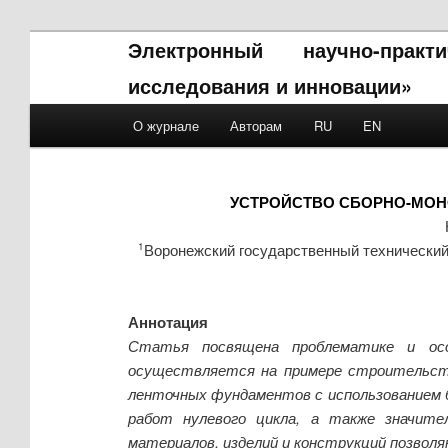
Электронный научно-прак
исследования и инновации»
Main menu
О журнале
Авторам
RU
EN
Skip to primary content
Skip to secondary content
УСТРОЙСТВО СБОРНО-МОН
Воронежский государственный технический
1
Аннотация
Статья посвящена проблематике и осо
осуществляется на примере строительст
ленточных фундаментов с использованием 
работ нулевого цикла, а также значит
материалов, изделий и конструкций позвол