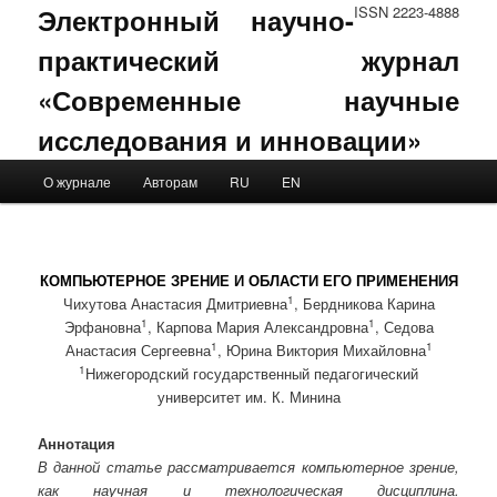
Электронный научно-
ISSN 2223-4888
практический журнал
«Современные научные
исследования и инновации»
Main menu
О журнале
Авторам
RU
EN
Skip to primary content
Skip to secondary content
КОМПЬЮТЕРНОЕ ЗРЕНИЕ И ОБЛАСТИ ЕГО ПРИМЕНЕНИЯ
1
Чихутова Анастасия Дмитриевна
, Бердникова Карина
1
1
Эрфановна
, Карпова Мария Александровна
, Седова
1
1
Анастасия Сергеевна
, Юрина Виктория Михайловна
1
Нижегородский государственный педагогический
университет им. К. Минина
Аннотация
В данной статье рассматривается компьютерное зрение,
как научная и технологическая дисциплина.