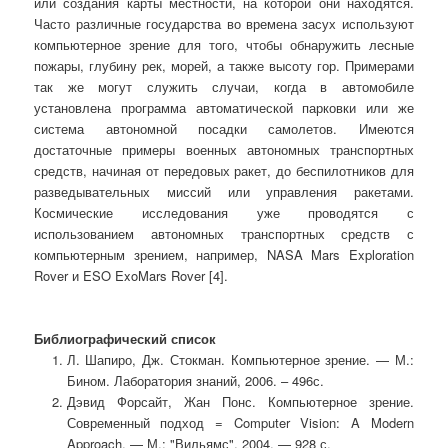
или создания карты местности, на которой они находятся.
Часто различные государства во времена засух используют
компьютерное зрение для того, чтобы обнаружить лесные
пожары, глубину рек, морей, а также высоту гор. Примерами
так же могут служить случаи, когда в автомобиле
установлена программа автоматической парковки или же
система автономной посадки самолетов. Имеются
достаточные примеры военных автономных транспортных
средств, начиная от передовых ракет, до беспилотников для
разведывательных миссий или управления ракетами.
Космические исследования уже проводятся с
использованием автономных транспортных средств с
компьютерным зрением, например, NASA Mars Exploration
Rover и ESO ExoMars Rover [4].
Библиографический список
Л. Шапиро, Дж. Стокман. Компьютерное зрение. — М.:
Бином. Лаборатория знаний, 2006. – 496с.
Дэвид Форсайт, Жан Понс. Компьютерное зрение.
Современный подход = Computer Vision: A Modern
Approach. —
М.
: "Вильямс", 2004. — 928 с.