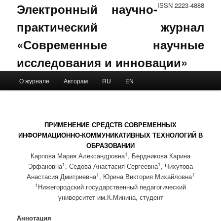
Электронный научно-
ISSN 2223-4888
практический журнал
«Современные научные
исследования и инновации»
Main menu
О журнале
Авторам
RU
EN
Skip to primary content
Skip to secondary content
ПРИМЕНЕНИЕ СРЕДСТВ СОВРЕМЕННЫХ
ИНФОРМАЦИОННО-КОММУНИКАТИВНЫХ ТЕХНОЛОГИЙ В
ОБРАЗОВАНИИ
1
Карпова Мария Александровна
, Бердникова Карина
1
1
Эрфановна
, Седова Анастасия Сергеевна
, Чихутова
1
1
Анастасия Дмитриевна
, Юрина Виктория Михайловна
1
Нижегородский государственный педагогический
университет им.К.Минина, студент
Аннотация