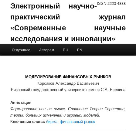
Электронный научно-
ISSN 2223-4888
практический журнал
«Современные научные
исследования и инновации»
Main menu
О журнале
Авторам
RU
EN
Skip to primary content
Skip to secondary content
МОДЕЛИРОВАНИЕ ФИНАНСОВЫХ РЫНКОВ
Корсаков Александр Васильевич
Рязанский государственный университет имени С.А. Есенина
Аннотация
Формирование цен на рынке. Сравнение Теории Сорнетте,
теории больших изменений и игровых моделей.
Ключевые слова:
биржа
,
финансовый рынок