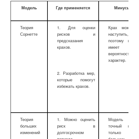
Модель
Где применяется
Минусы
Теория
1. Для оценки
Крах может 
Сорнетте
рисков и
наступить,
предсказания
поэтому прогн
крахов.
имеет
вероятностный
характер.
2. Разработка мер,
которые помогут
избежать крахов.
Теория
1. Можно оценить
Модель да
больших
риск в
точный прогн
изменений
долгосрочном
только н
периоде.
больших