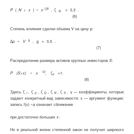
−ζ
N
P
(
N
>
x
) ~
x
, ζ
≈ 3,3 .
N
(6)
Степень влияния сделки объема V на цену р:
g
∆
p
~
V
,
g
≈
0,5
.
(7)
Распределение размера активов крупных инвесторов
S
:
-ζ
s
P (S>x) ~ x
,
ζ
≈1.
s
(8)
Здесь ζ
,
ζ
,
ζ
,
ζ
,
ζ
,
γ — коэффициенты, которые
r
q
Q
N
S
задают конкретный вид зависимости; x — аргумент функции;
запись f(x) ~a означает сближение
при достаточно больших x:
Но в реальной жизни степенной закон не получил широкого