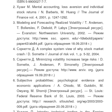
ISBN 5-9900027-7-7.
Хуанг М. Mental accounting, loss aversion and individual
stock returns / N. Barberis, M. Huang // The Journal of
Finance vol. 4, 2001, p. 1247-1292.
Modeling and Forecasting Realized Volatility / T. Andersen,
T. Bollerslev, F. Diebold, P. Labys [Электронный ресурс].
— Evanston: Northwestern University, 2002. — Режим
доступа: http://www. ssc. upenn. edu/~fdiebold/papers/
paper43/abdl4.pdf. (дата обращения 18.09.2018 г.)
Сорнетте Д. A complex system view of why stock market
crash / D. Sornette // Journal of risk vol. 1, p. 5-32, 2004.
Сорнетте Д. Minimizing volatility increases large risks / D.
Sornette, J. Andersen, P. Simonetty [Электронный
ресурс].— Режим доступа: http://www. arxiv. org. (дата
обращения 19.09.2018 г.)
Subjective probabilities: psychological evidence and
economic applications / A. Chiodo, M. Guidolin, M.
Owyang, M. Shomiji [Электронный ресурс]. — St. Louis:
Federal Reserve Bank of St. Louis, 2003. — Режим
доступа: http:// research. stlouisfed. org/wp/2003/2003-
009.pdf. (дата обращения 20.09.2018 г.)
Уэллер П.
Intraday technical trading in the Foreign