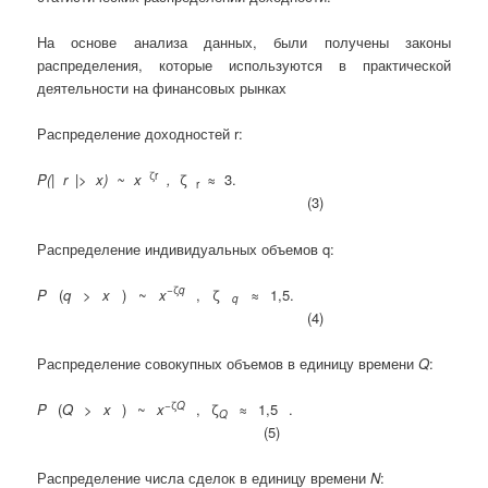
На основе анализа данных, были получены законы
распределения, которые используются в практической
деятельности на финансовых рынках
Распределение доходностей r:
ζr
P(| r |> x) ~ x
,
ζ
≈
3.
r
(3)
Распределение индивидуальных объемов q:
−ζ
q
P
(
q
>
x
) ~
x
,
ζ
≈
1,5.
q
(4)
Распределение совокупных объемов в единицу времени
Q
:
−ζ
Q
P
(
Q
>
x
) ~
x
, ζ
≈ 1,5 .
Q
(5)
Распределение числа сделок в единицу времени
N
: