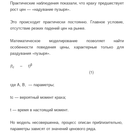
Практические наблюдения показали, что краху предшествует
рост цен — «надувание пузыря».
Это происходит практически постоянно. Главное условие,
отсутствие резких падений цен на рынке.
Математическое моделирование позволяет найти
особенности поведения цены, характерные только для
раздувания «пузыря».
β
(t
– t)
c
(1)
где A, B, — параметры;
tc — вероятный момент краха;
t — время в настоящий момент.
Но модель несовершенна, процесс описан приблизительно,
параметры зависят от значений ценового ряда.