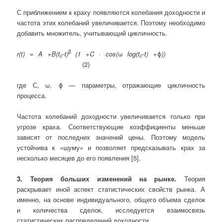
С приближением к краху появляются колебания доходности и
частота этих колебаний увеличивается. Поэтому необходимо
добавить множитель, учитывающий цикличность.
β
r(t) = A +B(t
-t)
(1 +C · cos(
ω
log(t
-t) +
ϕ
))
c
c
(2)
где С, ω, ϕ — параметры, отражающие цикличность
процесса.
Частота колебаний доходности увеличивается только при
угрозе краха. Соответствующие коэффициенты меньше
зависят от последних значений цены. Поэтому модель
устойчива к «шуму» и позволяет предсказывать крах за
несколько месяцев до его появления [5].
3. Теория больших изменений на рынке.
Теория
раскрывает иной аспект статистических свойств рынка. А
именно, на основе индивидуального, общего объема сделок
и количества сделок, исследуется взаимосвязь
статистических распределений доходности.