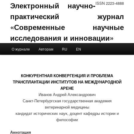
Электронный научно-
ISSN 2223-4888
практический журнал
«Современные научные
исследования и инновации»
Main menu
О журнале
Авторам
RU
EN
Skip to primary content
Skip to secondary content
КОНКУРЕНТНАЯ КОНВЕРГЕНЦИЯ И ПРОБЛЕМА
ТРАНСПЛАНТАЦИИ ИНСТИТУТОВ НА МЕЖДУНАРОДНОЙ
АРЕНЕ
Иванов Андрей Александрович
Санкт-Петербургская государственная академия
ветеринарной медицины
кандидат исторических наук, доцент кафедры истории и
философии
Аннотация