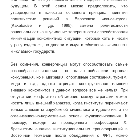
будущем. В этой связи можно предположить, что
утверждение в качестве основного принципа принятия
политических решений в Евросоюзе «консенсуса»
(Kakabadse и др. 1995), замена религиозности
рациональностью и усиление толерантности способствовали
минимизации конфликтных ситуаций, которые хоть и несли
угрозу издержек, но давали стимул к сближению «сильных»
и «слабых» государств.
Без сомнения, конвергенции могут способствовать самые
разнообразные явления – не только война или торговая
конкуренция, но и миграция, спортивные состязания, туризм,
мода и т.д., однако отрицать конструктивное влияние
внешних конфликтов в данном вопросе все же нельзя. При
отсутствии конфликтов сближение между странами может
носить лишь внешний характер, когда институты перенимают
только элементы зарубежной символики и идеологии, а не
организационно-нормативные основы функционирования. К
примеру, исходя из проведенного профессором Х.
Брезинским анализа институциональных трансформаций в
Восточной Германии после объединения с ФРГ, можно