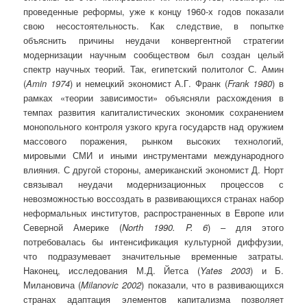
проведенные реформы, уже к концу 1960-х годов показали
свою несостоятельность. Как следствие, в попытке
объяснить причины неудачи конвергентной стратегии
модернизации научным сообществом был создан целый
спектр научных теорий. Так, египетский политолог С. Амин
(
Amin 1974
) и немецкий экономист А.Г. Франк (
Frank 1980
) в
рамках «теории зависимости» объясняли расхождения в
темпах развития капиталистических экономик сохранением
монопольного контроля узкого круга государств над оружием
массового поражения, рынком высоких технологий,
мировыми СМИ и иными инструментами международного
влияния. С другой стороны, американский экономист Д. Норт
связывал неудачи модернизационных процессов с
невозможностью воссоздать в развивающихся странах набор
неформальных институтов, распространенных в Европе или
Северной Америке (
North
1990.
P
. 6
) – для этого
потребовалась бы интенсификация культурной диффузии,
что подразумевает значительные временные затраты.
Наконец, исследования М.Д. Йетса (
Yates 2003
) и Б.
Милановича (
Milanovic 2002
) показали, что в развивающихся
странах адаптация элементов капитализма позволяет