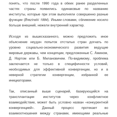
понять, что после 1990 года в обеих ранее разделенных
частях страны появились одинаковые по названию
институты, которые при этом выполняли совершенно разные
функции (
Brezinski 1994
). Иными словами, сближение носило
больше внешний, нежели внутренний характер.
Исходя из вышесказанного, можно предложить иное
объяснение неудач попыток отсталых стран догнать по
уровню социально-экономического развития ведущие
мировые державы, чем концепции, предложенные С. Амином,
Д. Нортом или Б. Милановичем. По-видимому, проблема
заключается не только в специфичности условий,
необходимых для эффективной конвергенции, но и в
неверной стратегии конвергенции, избранной ее
инициаторами.
Так, описанный выше сценарий, базирующийся на
трансплантации институтов через конфликтное
взаимодействие, может быть условно назван «конкурентной
конвергенцией». Данный процесс протекает во
взаимоотношения между странами, имеющими реальные