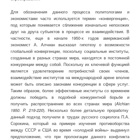
Для обозначения данного процесса политологами и
экономистами часто используется термин «конвергенция»,
под которым понимается сближение изначально непохожих
друг на друга субъектов в процессе их взаимодействия. В
частности, еще в начале 1950-х годов американский
экономист А. Алчиан высказал гипотезу о возможности
глобальной конвергенции, поскольку социальные институты,
созданные в разных странах мира, находятся в постоянной
конкуренции между собой. Поскольку их ключевой функцией
является удовлетворение потребностей своих членов,
взаимодействие институтов на международной арене вполне
может быть описано законами конкуренции в сфере услуг.
Таким образом, более эффективные институты со временем
должны победить в подобной конкурентной борьбе и
получить распространение во всех странах мира (
Alchian
1950.
P.
219-220
). Несколько более детальную проработку
данный подход получили в трудах рус­ского социолога П.А.
Сорокина, который на примере изучения противобор­ства
между СССР и США во время «холодной войны» выдвинул
предполо­жение, что при пролонгации данного конфликта