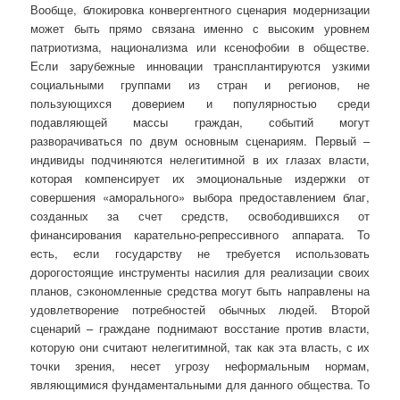
Вообще, блокировка конвергентного сценария модернизации
может быть прямо связана именно с высоким уровнем
патриотизма, национализма или ксенофобии в обществе.
Если зарубежные инновации трансплантируются узкими
социальными группами из стран и регионов, не
пользующихся доверием и популярностью среди
подавляющей массы граждан, событий могут
разворачиваться по двум основным сценариям. Первый –
индивиды подчиняются нелегитимной в их глазах власти,
которая компенсирует их эмоциональные издержки от
совершения «аморального» выбора предоставлением благ,
созданных за счет средств, освободившихся от
финансирования карательно-репрессивного аппарата. То
есть, если государству не требуется использовать
дорогостоящие инструменты насилия для реализации своих
планов, сэкономленные средства могут быть направлены на
удовлетворение потребностей обычных людей. Второй
сценарий – граждане поднимают восстание против власти,
которую они считают нелегитимной, так как эта власть, с их
точки зрения, несет угрозу неформальным нормам,
являющимися фундаментальными для данного общества. То