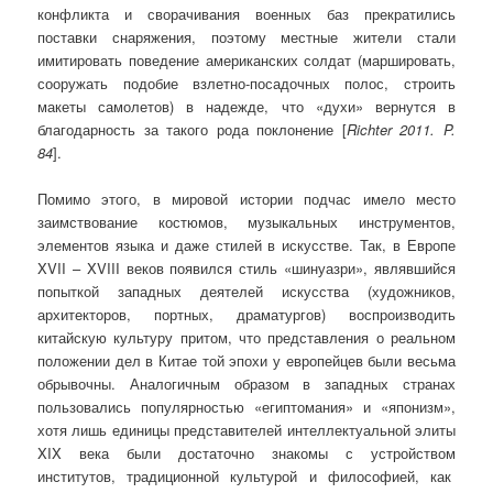
конфликта и сворачивания военных баз прекратились
поставки снаряжения, поэтому местные жители стали
имитировать поведение американских солдат (маршировать,
сооружать подобие взлетно-посадочных полос, строить
макеты самолетов) в надежде, что «духи» вернутся в
благодарность за такого рода поклонение [
Richter
2011.
P
.
84
].
Помимо этого, в мировой истории подчас имело место
заимствование костюмов, музыкальных инструментов,
элементов языка и даже стилей в искусстве. Так, в Европе
XVII – XVIII веков появился стиль «шинуазри», являвшийся
попыткой западных деятелей искусства (художников,
архитекторов, портных, драматургов) воспроизводить
китайскую культуру притом, что представления о реальном
положении дел в Китае той эпохи у европейцев были весьма
обрывочны. Аналогичным образом в западных странах
пользовались популярностью «египтомания» и «японизм»,
хотя лишь единицы представителей интеллектуальной элиты
XIX века были достаточно знакомы с устройством
институтов, традиционной культурой и философией, как