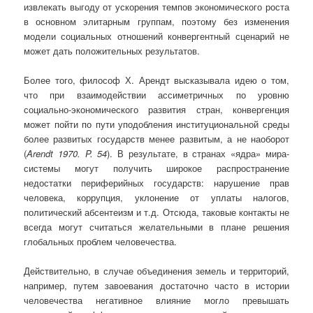
извлекать выгоду от ускорения темпов экономического роста
в основном элитарным группам, поэтому без изменения
модели социальных отношений конвергентный сценарий не
может дать положительных результатов.
Более того, философ Х. Арендт высказывала идею о том,
что при взаимодействии ассиметричных по уровню
социально-экономического развития стран, конвергенция
может пойти по пути уподобления институциональной среды
более развитых государств менее развитым, а не наоборот
(
Arendt
1970.
P
. 54
). В результате, в странах «ядра» мира-
системы могут получить широкое распространение
недостатки периферийных государств: нарушение прав
человека, коррупция, уклонение от уплаты налогов,
политический абсентеизм и т.д. Отсюда, таковые контакты не
всегда могут считаться желательными в плане решения
глобальных проблем человечества.
Действительно, в случае объединения земель и территорий,
например, путем завоевания достаточно часто в истории
человечества негативное влияние могло превышать