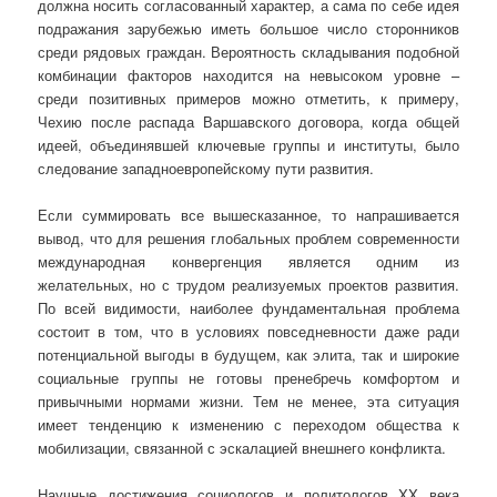
должна носить согласованный характер, а сама по себе идея
подражания зарубежью иметь большое число сторонников
среди рядовых граждан. Вероятность складывания подобной
комбинации факторов находится на невысоком уровне –
среди позитивных примеров можно отметить, к примеру,
Чехию после распада Варшавского договора, когда общей
идеей, объединявшей ключевые группы и институты, было
следование западноевропейскому пути развития.
Если суммировать все вышесказанное, то напрашивается
вывод, что для решения глобальных проблем современности
международная конвергенция является одним из
желательных, но с трудом реализуемых проектов развития.
По всей видимости, наиболее фундаментальная проблема
состоит в том, что в условиях повседневности даже ради
потенциальной выгоды в будущем, как элита, так и широкие
социальные группы не готовы пренебречь комфортом и
привычными нормами жизни. Тем не менее, эта ситуация
имеет тенденцию к изменению с переходом общества к
мобилизации, связанной с эскалацией внешнего конфликта.
Научные достижения социологов и политологов XX века