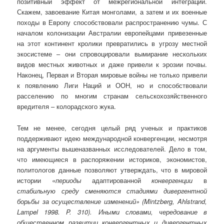
позитивный эффект от межрегиональной интеграции.
Скажем, завоевание Китая монголами, а затем и их военные
походы в Европу способствовали распространению чумы. С
началом колонизации Австралии европейцами привезенные
на этот континент кролики превратились в угрозу местной
экосистеме – они спровоцировали вымирание нескольких
видов местных животных и даже привели к эрозии почвы.
Наконец, Первая и Вторая мировые войны не только привели
к появлению Лиги Наций и ООН, но и способствовали
расселению по многим странам сельскохозяйственного
вредителя – колорадского жука.
Тем не менее, сегодня целый ряд ученых и практиков
поддерживают идею международной конвергенции, несмотря
на аргументы вышеназванных исследователей. Дело в том,
что имеющиеся в распоряжении историков, эконо­мистов,
политологов данные позволяют утверждать, что в мировой
истории «
периоды
адаптированной
конвергенции
в
стабильную среду сменяются ста­диями дивергентной
борьбы за осуществление изменений
»
(
Mintzberg
,
Ahlstrand
,
Lampel
1998.
P.
310
)
.
Иными сло­вами, чередование в
общественном развитии конвергентных и дивергентных