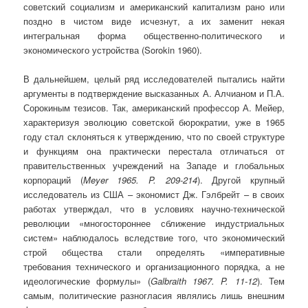
советский социализм и аме­риканский капитализм рано или
поздно в чистом виде исчезнут, а их заменит некая
интегральная форма общественно-политического и
экономического устройства (Sorokin 1960).
В дальнейшем, целый ряд исследова­телей пытались найти
аргументы в подтверждение высказанных А. Алчианом и П.А.
Соро­киным тезисов. Так, американский профессор А. Мейер,
характеризуя эво­люцию советской бюрократии, уже в 1965
году стал склоняться к утвержде­нию, что по своей структуре
и функциям она практически перестала отли­чаться от
правительственных учреждений на Западе и глобальных
корпора­ций (
Meyer 1965.
P.
209-214
). Другой крупный
исследователь из США – экономист Дж. Гэлбрейт – в своих
работах утверждал, что в условиях научно-технической
революции «многостороннее сближение индустриальных
систем» наблюдалось вследст­вие того, что экономический
строй общества стали определять «императив­ные
требования технического и организационного порядка, а не
идеологиче­ские формулы» (
Galbraith 1967.
P.
11-12
). Тем
самым, политические разногласия являлись лишь внеш­ним