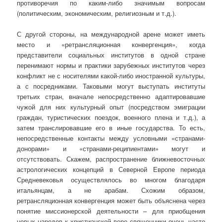
противоречия по каким-либо значимым вопросам
(политическим, экономическим, религиозным и т.д.).
С другой стороны, на международной арене может иметь
место и «ретрансляционная конвергенция», когда
представители социальных институтов в одной стране
перенимают нормы и практики зарубежных институтов через
конфликт не с носителями какой-либо иностранной культуры,
а с посредниками. Таковыми могут выступать институты
третьих стран, вначале непосредственно адаптировавшие
чужой для них культурный опыт (посредством эмиграции
граждан, туристических поездок, военного плена и т.д.), а
затем транслировавшие его в иные государства. То есть,
непосредственные контакты между условными «странами-
донорами» и «странами-реципиентами» могут и
отсутствовать. Скажем, распространение ближневосточных
астрологических концепций в Северной Европе периода
Средневековья осуществлялось во многом благодаря
итальянцам, а не арабам. Схожим образом,
ретрансляционная конвергенция может быть объяснена через
понятие миссионерской деятельности – для приобщения
новых народов к христианской вере священники очень часто