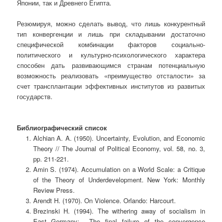
Японии, так и Древнего Египта.
Резюмируя, можно сделать вывод, что лишь конкурентный
тип конвергенции и лишь при складывании достаточно
специфической комбинации факторов социально-
политического и культурно-психологического характера
способен дать развивающимся странам потенциальную
возможность реализовать «преимущество отсталости» за
счет трансплантации эффективных институтов из развитых
государств.
Библиографический список
Alchian A. A. (1950). Uncertainty, Evolution, and Economic
Theory // The Journal of Political Economy, vol. 58, no. 3,
pp. 211-221.
Amin S. (1974). Accumulation on a World Scale: a Critique
of the Theory of Underdevelopment. New York: Monthly
Review Press.
Arendt H. (1970). On Violence. Orlando: Harcourt.
Brezinski H. (1994). The withering away of socialism in
East Germany: The final failure of the convergence