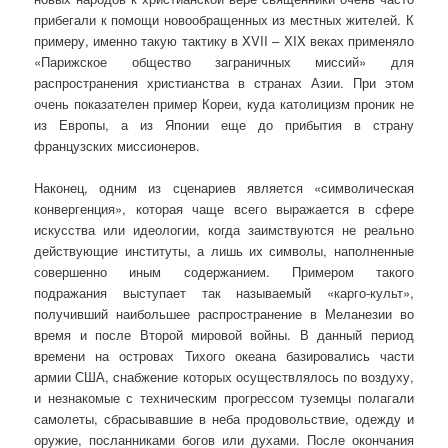
прибегали к помощи новообращенных из местных жителей. К
примеру, именно такую тактику в XVII – XIX веках применяло
«Парижское общество заграничных миссий» для
распространения христианства в странах Азии. При этом
очень показателен пример Кореи, куда католицизм проник не
из Европы, а из Японии еще до прибытия в страну
французских миссионеров.
Наконец, одним из сценариев является «символическая
конвергенция», которая чаще всего выражается в сфере
искусства или идеологии, когда заимствуются не реально
действующие институты, а лишь их символы, наполненные
совершенно иным содержанием. Примером такого
подражания выступает так называемый «карго-культ»,
получивший наибольшее распространение в Меланезии во
время и после Второй мировой войны. В данный период
времени на островах Тихого океана базировались части
армии США, снабжение которых осуществлялось по воздуху,
и незнакомые с техническим прогрессом туземцы полагали
самолеты, сбрасывавшие в неба продовольствие, одежду и
оружие, посланниками богов или духами. После окончания