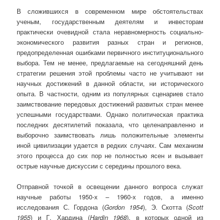
В сложившихся в современном мире обстоятельствах
ученым, государственным деятелям и инвесторам
практически очевидной стала неравномерность социально-
экономического развития разных стран и регионов,
предопределенная ошибками первичного институционального
выбора. Тем не менее, предлагаемые на сегодняшний день
стратегии решения этой проблемы часто не учитывают ни
научных достижений в данной области, ни исторического
опыта. В частности, одним из популярных сценариев стало
заимствование передовых достижений развитых стран менее
успешными государствами. Однако политическая практика
последних десятилетий показала, что целенаправленно и
выборочно заимствовать лишь положительные элементы
иной цивилизации удается в редких случаях. Сам механизм
этого процесса до сих пор не полностью ясен и вызывает
острые научные дискуссии с середины прошлого века.
Отправной точкой в освещении данного вопроса служат
научные работы 1950-х – 1960-х годов, а именно
исследования С. Гордона (
Gordon 1954
), Э. Скотта (
Scott
1955
) и Г. Хардина (
Hardin
1968
), в которых одной из