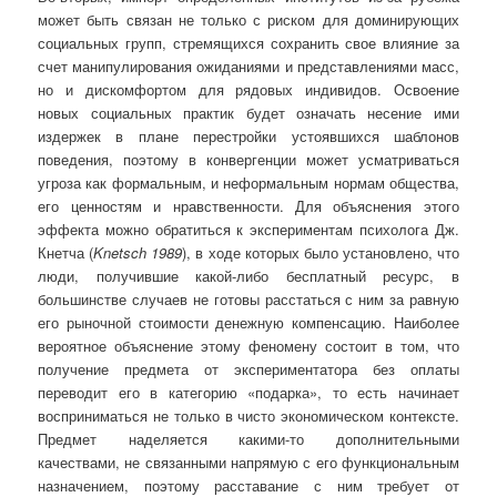
может быть связан не только с риском для доминирующих
социальных групп, стремящихся сохранить свое влияние за
счет манипулирования ожиданиями и представлениями масс,
но и дискомфортом для рядовых индивидов. Освоение
новых социальных практик будет означать несение ими
издержек в плане перестройки устоявшихся шаблонов
поведения, поэтому в конвергенции может усматриваться
угроза как формальным, и неформальным нормам общества,
его ценностям и нравственности. Для объяснения этого
эффекта можно обратиться к экспериментам психолога Дж.
Кнетча (
Knetsch
1989
), в ходе которых было установлено, что
люди, получившие какой-либо бесплатный ресурс, в
большинстве случаев не готовы расстаться с ним за равную
его рыночной стоимости денежную компенсацию. Наиболее
вероятное объяснение этому феномену состоит в том, что
получение предмета от экспериментатора без оплаты
переводит его в категорию «подарка», то есть начинает
восприниматься не только в чисто экономическом контексте.
Предмет наделяется какими-то дополнительными
качествами, не связанными напрямую с его функциональным
назначением, поэтому расставание с ним требует от