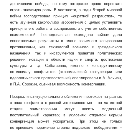
достижению победы, поэтому авторское право перестает
играть значимую роль. В частности, в годы Второй мировой
войны господствовал принцип «обратной разработки», то
есть изучения какого-либо изобретения с целью установить
принципы его работы и воспроизвести с учетом собственных
возможностей. Последовавшая «холодная война» дала
сопоставимые результаты в плане взаимного копирования
противниками, как технологий военного и гражданского
назначения, так и инструментов принятия политических
решений, новаций в области науки и спорта, достижений
культуры и т.д. Собственно, именно к конструктивному
потенциалу конфликтов (экономической конкуренции или
идеологического противостояния) апеллировали и А. Алчиан,
и П.А. Сорокин, оценивая возможность конвергенции.
Процесс институционального сближения протекает на разных
этапах конфликта с разной интенсивностью – на латентной
стадии заимствования могут носить медленный
поступательный характер; в условиях открытой борьбы
конвергенция может ускоряться. При этом не только
потерпевшие поражение страны подражают победителям –