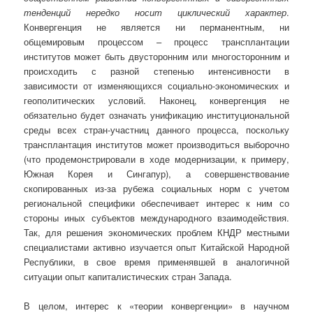
тенденций нередко носит циклический характер
.
Конвергенция не является ни перманентным, ни
общемировым процессом – процесс трансплантации
институтов может быть двусторонним или многосторонним и
происходить с разной степенью интенсивности в
зависимости от изменяющихся социально-экономических и
геополитических условий. Наконец, конвергенция не
обязательно будет означать унификацию институциональной
среды всех стран-участниц данного процесса, поскольку
трансплантация институтов может производиться выборочно
(что продемонстрировали в ходе модернизации, к примеру,
Южная Корея и Сингапур), а совершенствование
скопированных из-за рубежа социальных норм с учетом
региональной специфики обеспечивает интерес к ним со
стороны иных субъектов международного взаимодействия.
Так, для решения экономических проблем КНДР местными
специалистами активно изучается опыт Китайской Народной
Республики, в свое время применявшей в аналогичной
ситуации опыт капиталистических стран Запада.
В целом, интерес к «теории конвергенции» в научном