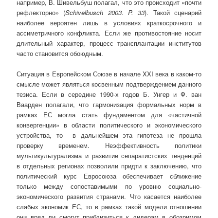
например, В. Шивельбуш полагал, что это происходит «почти
рефлекторно» (
Schivelbusch
2003.
P.
33
). Такой сценарий
наиболее вероятен лишь в условиях краткосрочного и
ассиметричного конфликта. Если же противостояние носит
длительный характер, процесс трансплантации институтов
часто становится обоюдным.
Ситуация в Европейском Союзе в начале XXI века в каком-то
смысле может являться косвенным подтверждением данного
тезиса. Если в середине 1990-х годов Б. Унгер и Ф. ван
Ваарден полагали, что гармонизация формальных норм в
рамках ЕС могла стать фундаментом для «частичной
конвергенции» в области политического и экономического
устройства, то в дальнейшем эта гипотеза не прошла
проверку временем. Неэффективность политики
мультикультурализма и развитие сепаратистских тенденций
в отдельных регионах позволили придти к заключению, что
политический курс Евросоюза обеспечивает сближение
только между сопоставимыми по уровню социально-
экономического развития странами. Что касается наиболее
слабых экономик ЕС, то в рамках такой модели отношении
они вряд ли смогут приблизиться к лидерам в обозримом