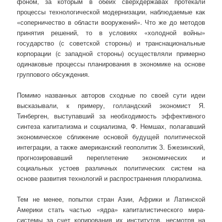
фоном, за которым в обеих сверхдержавах протекали
процессы технологической модернизации, наблюдаемые как
«соперничество в области вооружений». Что же до методов
принятия решений, то в условиях «холод­ной войны»
государство (с советской стороны) и транснациональные
корпо­рации (с западной стороны) осуществляли примерно
одинаковые процессы планирования в экономике на основе
группового обсуждения.
Помимо названных авторов сходные по своей сути идеи
высказывали, к примеру, голландский экономист Я.
Тинберген, выступавший за необходи­мость эффективного
синтеза капитализма и социализма, Ф. Немшах, пола­гавший
экономическое сближение основой будущей политической
интегра­ции, а также американский геополитик З. Бжезинский,
прогнозировавший переплетение экономических и
социальных устоев различных по­литических систем на
основе развития технологий и распростра­нения плюрализма.
Тем не менее, попытки стран Азии, Африки и Латинской
Америки стать частью «ядра» капиталистического мира-
системы за счет копирования их институтов, несмотря на