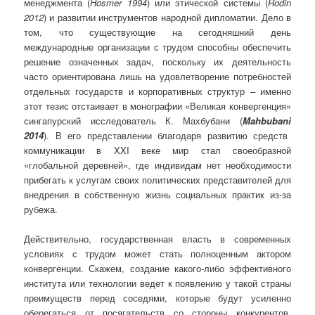
менеджмента (
Hosmer
1994
) или этической системы (
Rodin
2012
) и развитии инструментов народной дипломатии. Дело в
том, что существующие на сегодняшний день
международные организации с трудом способны обеспечить
решение означенных задач, поскольку их деятельность
часто ориентирована лишь на удовлетворение потребностей
отдельных государств и корпоративных структур – именно
этот тезис отстаивает в монографии «Великая конвергенция»
сингапурский исследователь К. Махбубани (
Mahbubani
2014
). В его представлении благодаря развитию средств
коммуникации в XXI веке мир стал своеобразной
«глобальной деревней», где индивидам нет необходимости
прибегать к услугам своих политических представителей для
внедрения в собственную жизнь социальных практик из-за
рубежа.
Действительно, государственная власть в современных
условиях с трудом может стать полноценным актором
конвергенции. Скажем, создание какого-либо эффективного
института или технологии ведет к появлению у такой страны
преимуществ перед соседями, которые будут усиленно
оберегаться от посягательств со стороны конкурентов.