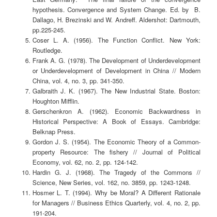
hypothesis. Convergence and System Change. Ed. by B.
Dallago, H. Brezinski and W. Andreff. Aldershot: Dartmouth,
pp.225-245.
Coser L. A. (1956). The Function Conflict. New York:
Routledge.
Frank A. G. (1978). The Development of Underdevelopment
or Underdevelopment of Development in China // Modern
China, vol. 4, no. 3, pp. 341-350.
Galbraith J. K. (1967). The New Industrial State. Boston:
Houghton Mifflin.
Gerschenkron A. (1962). Economic Backwardness in
Historical Perspective: A Book of Essays. Cambridge:
Belknap Press.
Gordon J. S. (1954). The Economic Theory of a Common-
property Resource: The fishery // Journal of Political
Economy, vol. 62, no. 2, pp. 124-142.
Hardin G. J. (1968). The Tragedy of the Commons //
Science, New Series, vol. 162, no. 3859, pp. 1243-1248.
Hosmer L. T. (1994). Why be Moral? A Different Rationale
for Managers // Business Ethics Quarterly, vol. 4, no. 2, pp.
191-204.