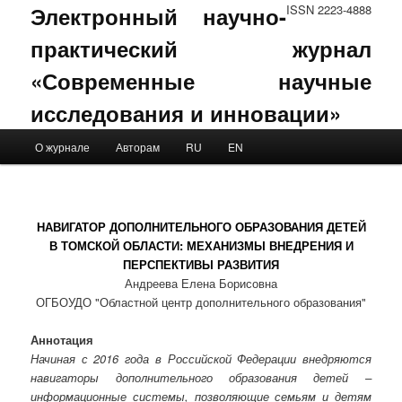
Электронный научно-
ISSN 2223-4888
практический журнал
«Современные научные
исследования и инновации»
Main menu
О журнале
Авторам
RU
EN
Skip to primary content
Skip to secondary content
НАВИГАТОР ДОПОЛНИТЕЛЬНОГО ОБРАЗОВАНИЯ ДЕТЕЙ
В ТОМСКОЙ ОБЛАСТИ: МЕХАНИЗМЫ ВНЕДРЕНИЯ И
ПЕРСПЕКТИВЫ РАЗВИТИЯ
Андреева Елена Борисовна
ОГБОУДО "Областной центр дополнительного образования"
Аннотация
Начиная с 2016 года в Российской Федерации внедряются
навигаторы дополнительного образования детей –
информационные системы, позволяющие семьям и детям