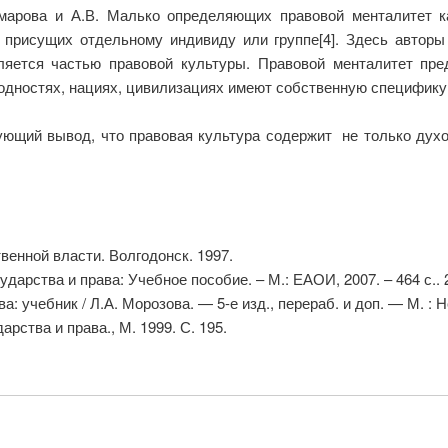
марова и А.В. Малько определяющих правовой менталитет 
 присущих отдельному индивиду или группе[4]. Здесь авторы
ляется частью правовой культуры. Правовой менталитет пре
родностях, нациях, цивилизациях имеют собственную специфику
ующий вывод, что правовая культура содержит не только духо
венной власти. Волгодонск. 1997.
ударства и права: Учебное пособие. – М.: ЕАОИ, 2007. – 464 с.. 
а: учебник / Л.А. Морозова. — 5-е изд., перераб. и доп. — М. : 
арства и права., М. 1999. С. 195.