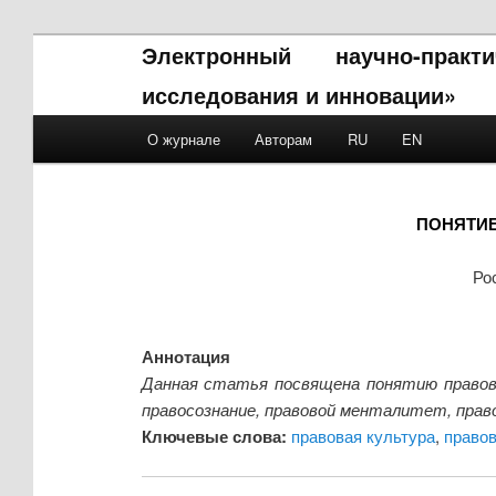
Электронный научно-прак
исследования и инновации»
Main menu
О журнале
Авторам
RU
EN
Skip to primary content
Skip to secondary content
ПОНЯТИЕ
Ро
Аннотация
Данная статья посвящена понятию правово
правосознание, правовой менталитет, прав
Ключевые слова:
правовая культура
,
правов