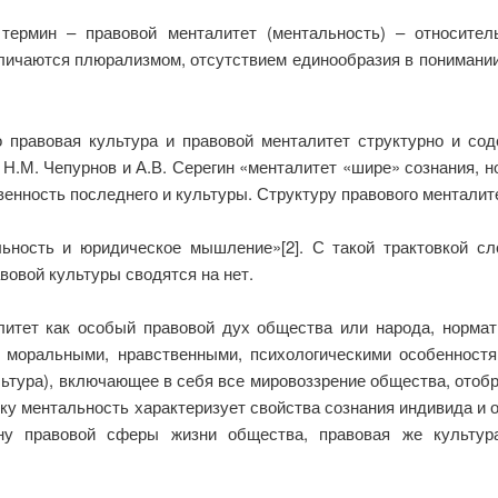
 термин – правовой менталитет (ментальность) – относител
личаются плюрализмом, отсутствием единообразия в понимании 
о правовая культура и правовой менталитет структурно и со
 Н.М. Чепурнов и А.В. Серегин «менталитет «шире» сознания, н
венность последнего и культуры. Структуру правового менталит
льность и юридическое мышление»[2]. С такой трактовкой сл
вовой культуры сводятся на нет.
литет как особый правовой дух общества или народа, нормат
, моральными, нравственными, психологическими особенностя
льтура), включающее в себя все мировоззрение общества, отоб
у ментальность характеризует свойства сознания индивида и о
ну правовой сферы жизни общества, правовая же культура