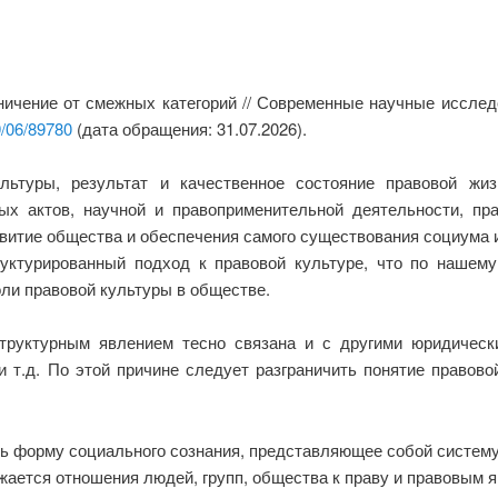
аничение от смежных категорий // Современные научные исслед
9/06/89780
(дата обращения: 31.07.2026).
льтуры, результат и качественное состояние правовой жи
х актов, научной и правоприменительной деятельности, пра
итие общества и обеспечения самого существования социума и 
уктурированный подход к правовой культуре, что по нашем
ли правовой культуры в обществе.
руктурным явлением тесно связана и с другими юридически
 и т.д. По этой причине следует разграничить понятие правов
ь форму социального сознания, представляющее собой систему 
ажается отношения людей, групп, общества к праву и правовым 