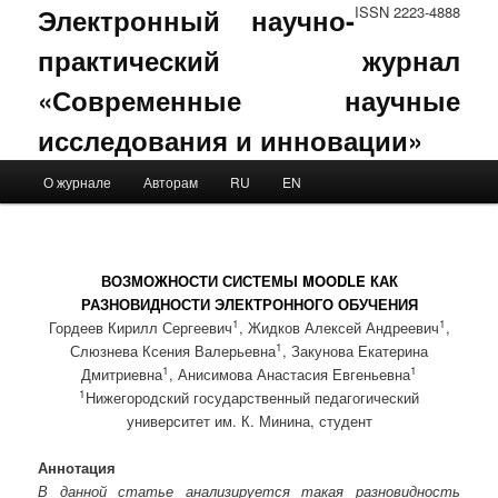
Электронный научно-
ISSN 2223-4888
практический журнал
«Современные научные
исследования и инновации»
Main menu
О журнале
Авторам
RU
EN
Skip to primary content
Skip to secondary content
ВОЗМОЖНОСТИ СИСТЕМЫ MOODLE КАК
РАЗНОВИДНОСТИ ЭЛЕКТРОННОГО ОБУЧЕНИЯ
1
1
Гордеев Кирилл Сергеевич
, Жидков Алексей Андреевич
,
1
Слюзнева Ксения Валерьевна
, Закунова Екатерина
1
1
Дмитриевна
, Анисимова Анастасия Евгеньевна
1
Нижегородский государственный педагогический
университет им. К. Минина, студент
Аннотация
В данной статье анализируется такая разновидность