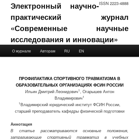
Электронный научно-
ISSN 2223-4888
практический журнал
«Современные научные
исследования и инновации»
Main menu
О журнале
Авторам
RU
EN
Skip to primary content
Skip to secondary content
ПРОФИЛАКТИКА СПОРТИВНОГО ТРАВМАТИЗМА В
ОБРАЗОВАТЕЛЬНЫХ ОРГАНИЗАЦИЯХ ФСИН РОССИИ
1
Ильин Дмитрий Леонидович
, Огарышев Антон
1
Владимирович
1
Владимирский юридический институт ФСИН России,
старший преподаватель кафедры физической подготовки
Аннотация
В статье рассматриваются основные положения,
затрагивающие спортивный травматиз в учебных