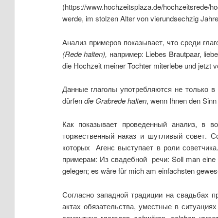
(https://www.hochzeitsplaza.de/hochzeitsrede/ho
werde, im stolzen Alter von vierundsechzig Jahren,
Анализ примеров показывает, что среди гла
(
Rede halten
),
например: Liebes Brautpaar, lieb
die Hochzeit meiner Tochter miterlebe und jetzt
Данные глаголы употребляются не только в
dürfen
die Grabrede halten
, wenn Ihnen den Sinn 
Как показывает проведенный анализ, в во
торжественный наказ и шутливый совет. С
которых Агенс выступает в роли советчик
примерам: Из свадебной речи: Soll man eine Re
gelegen; es wäre für mich am einfachsten gewes
Согласно западной традиции на свадьбах п
актах обязательства, уместные в ситуация
семантике глаголов
schw
ö
ren
,
geloben
имеет