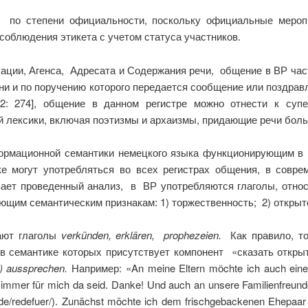
по степени официальности, поскольку официальные меропр
облюдения этикета с учетом статуса участников.
ации, Агенса, Адресата и Содержания речи, общение в ВР час
ни и по поручению которого передается сообщение или поздравл
02: 274], общение в данном регистре можно отнести к супе
 лексики, включая поэтизмы и архаизмы, придающие речи бол
ормационной семантики немецкого языка функционирующим в 
ке могут употребляться во всех регистрах общения, в совр
вает проведенный анализ, в ВР употребляются глаголы, относ
щим семантическим признакам: 1) торжественность; 2) открыт
ают глаголы
verk
ü
nden
,
erkl
ä
ren
,
prophezeien
.
Как правило, то
 в семантике которых присутствует компонент «сказать откры
)
aussprechen
.
Например: «An meine Eltern mӧchte ich auch ein
r immer für mich da seid. Danke! Und auch an unsere Familienfreun
.de/redefuer/). Zunächst möchte ich dem frischgebackenen Ehepaar