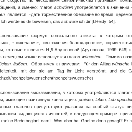
бщения, а именно: глагол
schw
ö
ren
употребляется в значении 
ben
является «дать торжественное обещание во время церемони
. Ich werde es dir beweisen, das
schwöre
ich dir [I.Heidy: 54].
спользование формул социального этикета, к которым отно
ия», «пожелания», «выражения благодарности», «приветстви
, которые относятся Н.Д.Арутюновой [Арутюнова, 1999: 646] 
в немецком языке используется глагол
w
ü
nschen
.
Помимо назв
ü
cken
, ä
u
ß
ern
.
Обратимся к примерам: Für den Alltag
wünsche
i
iterkeit, mit der sie am Tag ihr Licht verströmt, und die G
chzeit/hochzeitswuensche/#hochzeitswuensche)
использование высказываний, в которых употребляются глаго
лы, имеющие позитивную коннотацию:
preisen
,
loben
,
Lob spende
нных глаголов присутствуют указания на особый статус ви
зывания выдающихся личностей, в следующем примере приводя
meine Rede beginnt damit. Was aber hat Goethe denn gesagt? Er hat