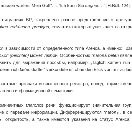
ir müssen warten. Mein Gott“. …“Ich kann Sie
segnen
…“ [H.Böll: 124].
 ситуациях ВР, закреплено разное представление о досту
ttes verk
ü
nden
,
predigen
,
семантика которых указывает на откр
я в зависимости от определенного типа Агенса, а именно:
da
ься (
beichten
)
может любой. Особенностью глагола
beten
являет
жить для выражения просьбы, например: „Täglich kamen nun Br
 denen ich
beten
durfte,“ verkündete er, ohne den Blick von mir zu las
вантные признаки возвышенного регистра, повод, торжествен
лаголов информационной семантики.
минантных глаголов речи, функционирует значительная гру
ие о передаче информации. Дифференцируются глаголы, в се
, открытость, а также имеются указания на статус Агенса