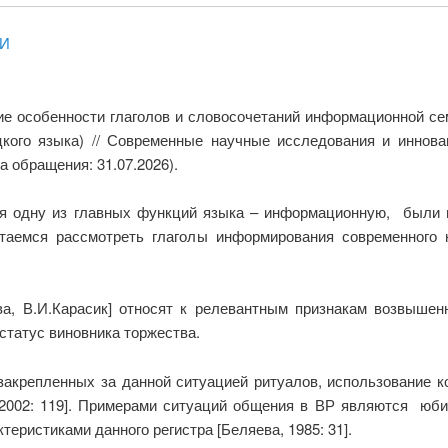
КИ
ие особенности глаголов и словосочетаний информационной се
кого языка) // Современные научные исследования и иннова
а обращения: 31.07.2026).
я одну из главных функций языка – информационную, были 
таемся рассмотреть глаголы информирования современного 
ва, В.И.Карасик] относят к релевантным признакам возвыш
статус виновника торжества.
крепленных за данной ситуацией ритуалов, использование ко
, 2002: 119]. Примерами ситуаций общения в ВР являются юби
теристиками данного регистра [Беляева, 1985: 31].