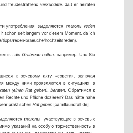
e und freudestrahlend
verk
ü
ndete
,
daß er heiraten
ности употребления выделяются глаголы
reden
mir schon seit langem vor diesem Moment, da ich
de/tipps/reden-braeuche/hochzeitsreden).
оменты:
die Grabrede halten
;
например: Und Sie
ящиеся к речевому акту «совета», включая
ия между ними проявляются в ситуациях, в
raten
(
einen Rat geben
),
beraten
.
Обратимся к
en Rechte und Pfliche dozieren? Das hätte nahe
sehr praktischen
Rat geben
[camillaundralf.de].
выделяются глаголы, участвующие в речевых
мимо указаний на особую торжественность в
нент значения «торжественно дать клятву»,