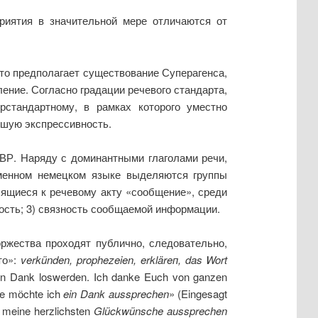
иятия в значительной мере отличаются от
то предполагает существование Суперагенса,
ение. Согласно градации речевого стандарта,
рстандартному, в рамках которого уместно
ьшую экспрессивность.
ВР. Наряду с доминантными глаголами речи,
еменном немецком языке выделяются группы
ящиеся к речевому акту «сообщение», среди
ость; 3) связность сообщаемой информации.
ржества проходят публично, следовательно,
то»:
verk
ü
nden
,
prophezeien
,
erkl
ä
re
п,
das Wort
en Dank loswerden. Ich danke Euch von ganzen
de mӧchte ich
ein Dank aussprechen
» (Eingesagt
 meine herzlichsten
Glückwünsche aussprechen