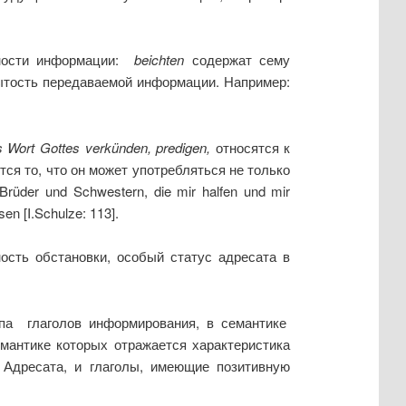
пности информации:
beichten
содержат сему
ытость передаваемой информации. Например:
s Wort Gottes verk
ü
nden
,
predigen
,
относятся к
ся то, что он может употребляться не только
üder und Schwestern, die mir halfen und mir
sen [I.Schulze: 113].
ность обстановки, особый статус адресата в
ппа глаголов информирования, в семантике
мантике которых отражается характеристика
, Адресата, и глаголы, имеющие позитивную