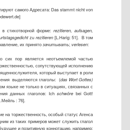
ируют самого Адресата: Das stammt nicht von
edewert.de]
т в стихотворной форме:
rezitieren
,
aufsagen
,
rtstagsgedicht
zu
rezitieren
[L.Harig: 51]. В том
равление, их принято
зачитывать
;
verlesen
:
до сих пор является неотъемлемой частью
оржественностью, сопутствующей исполнению
вященнослужителя, который выступает в роли
ления выделяются глаголы: (
das Wort Gottes
)
м языке не только в ситуациях, связанных с
ния данных глаголов: Ich
schw
ö
re
bei Gott!
.Мeйль : 76].
ие на торжественность, особый статус Агенса
дним из таких примеров может служить глагол
будущее и позитивную коннотацию, например: