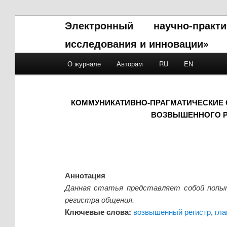
Электронный научно-прак
исследования и инновации»
Main menu
О журнале
Авторам
RU
EN
Skip to primary content
Skip to secondary content
КОММУНИКАТИВНО-ПРАГМАТИЧЕСКИЕ 
ВОЗВЫШЕННОГО Р
Аннотация
Данная статья представляет собой попыт
регистра общения.
Ключевые слова:
возвышенный регистр
,
гла