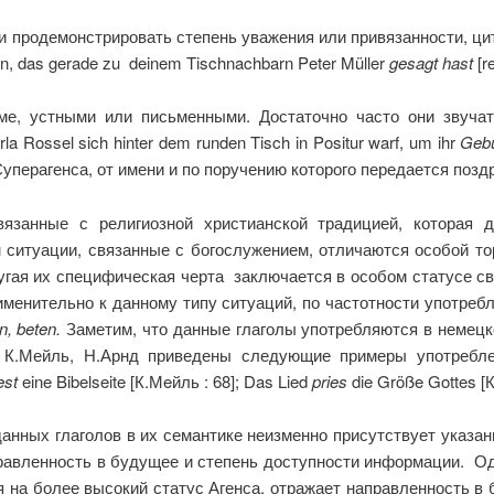
 продемонстрировать степень уважения или привязанности, цит
arin, das gerade zu deinem Tischnachbarn Peter Müller
gesagt hast
[r
е, устными или письменными. Достаточно часто они звуча
la Rossel sich hinter dem runden Tisch in Positur warf, um ihr
Gebu
уперагенса, от имени и по поручению которого передается позд
вязанные с религиозной христианской традицией, которая 
м ситуации, связанные с богослужением, отличаются особой т
ругая их специфическая черта заключается в особом статусе с
менительно к данному типу ситуаций, по частотности употреб
n
,
beten
.
Заметим, что данные глаголы употребляются в немецко
е К.Мейль, Н.Арнд приведены следующие примеры употребле
est
eine Bibelseite [К.Мeйль : 68]; Das Lied
pries
die Größe Gottes [К
нных глаголов в их семантике неизменно присутствует указан
правленность в будущее и степень доступности информации. О
 на более высокий статус Агенса, отражает направленность в 