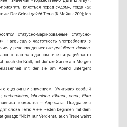
«присягать, клясться перед судом»
,
тогда как
и»: Der Soldat
gelobt
Treue [К.Meйль: 209]; Ich
сятся статусно-маркированные, статусно-
я». Наивысшую частотность употребления в
к числу речеповеденческих:
gratulieren
,
danken
,
анного глагола в данном типе ситуаций часто
ch euch die Kraft, mit der die Sonne am Morgen
elassenheit mit der sie am Abend untergeht
лы с оценочным значением. Учитывая особый
n
,
verherrlichen
,
lobpreisen
,
r
ü
hmen
,
ehren
,
Ehre
новника торжества – Адресата. Поздравляя
т слова Гете: Viele Reden beginnen mit dem
 gesagt: “Nicht nur Verdienst, auch Treue wahrt