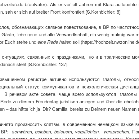
chzeitsrede-brautvater). Als er vor elf Jahren mit Klara auftaucht
 sah er sich auf breiter Front konfrontiert [S.Kornbichler: 8].
голов, обозначающих связное повествование, в ВР по частот
e Gäste, liebe neue und alte Verwandtschaft, ein wenig mulmig war 
 vor Euch stehe und
eine Rede halten
soll (https://hochzeit.nwzonline.
 ситуациях, связанных с праздниками, но и в трагические м
danach steht [S.Kornbichler: 137].
звышенном регистре активно используются глаголы, относ
оциальный статус коммуникантов и психологическая дистанц
а. В речевом акте совета чаще всего используются глаголы
de zu diesem Freudentag juristisch anlegen und über die ehelich
en – das hätte ich ja Dir? Camilla, bereits zu Deinem neuen Namen 
ринято произносить клятвы. в современном немецком языке 
х ВР:
schw
ö
ren
,
geloben
,
beteuern
,
verpflichten
,
versprechen
.
По
ся сходство по нескольким семантическим признакам. Компо