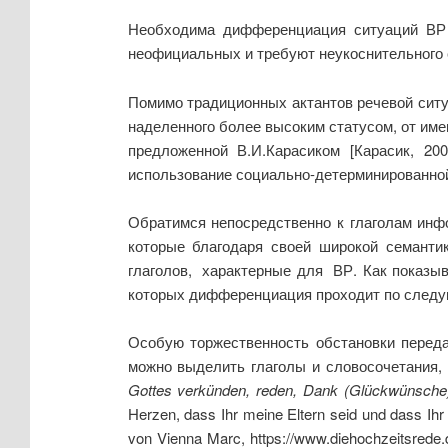
Необходима дифференциация ситуаций ВР 
неофициальных и требуют неукоснительного с
Помимо традиционных актантов речевой ситу
наделенного более высоким статусом, от име
предложенной В.И.Карасиком [Карасик, 20
использование социально-детерминированной
Обратимся непосредственно к глаголам инф
которые благодаря своей широкой семанти
глаголов, характерные для ВР. Как показы
которых дифференциация проходит по следую
Особую торжественность обстановки перед
можно выделить глаголы и словосочетания,
Gottes verk
ü
nden
,
reden
,
Dank
(
Gl
ü
ckw
ü
nsche
Herzen, dass Ihr meine Eltern seid und dass Ih
von Vienna Marc, https://www.diehochzeitsrede