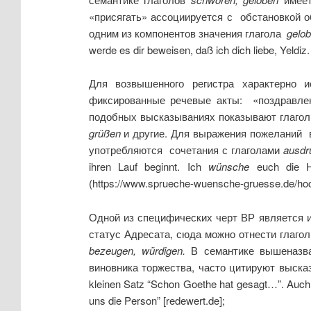
«присягать» ассоциируется с обстановкой о
одним из компонентов значения глагола
gelo
werde es dir beweisen, daß ich dich liebe, Yeldiz
Для возвышенного регистра характерно и
фиксированные речевые акты: «поздравлен
подобных высказываниях показывают глаголы
gr
üß
en
и другие. Для выражения пожеланий 
употребляются сочетания с глаголами
ausdr
ihren Lauf beginnt. Ich
wünsche
euch die He
(https://www.sprueche-wuensche-gruesse.de/ho
Одной из специфических черт ВР является 
статус Адресата, сюда можно отнести глаго
beze
u
gen
,
w
ü
rdigen
.
В семантике
вышеназва
виновника торжества, часто цитируют выска
kleinen Satz “Schon Goethe hat gesagt…”. Auch 
uns die Person” [redewert.de];