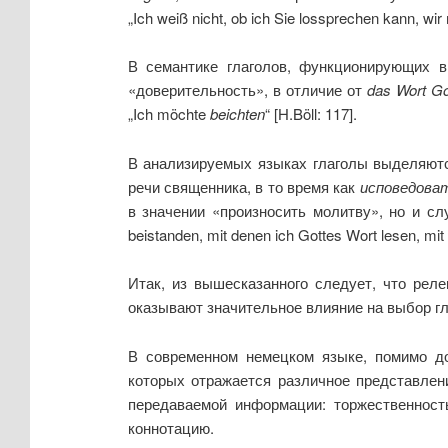
„Ich weiß nicht, ob ich Sie lossprechen kann, w
В семантике глаголов, функционирующих в
«доверительность», в отличие от
das Wort Go
„Ich möchte
beichten
“ [H.Böll: 117].
В анализируемых языках глаголы выделяютс
речи священника, в то время как
исповедоват
в значении «произносить молитву», но и слу
beistanden, mit denen ich Gottes Wort lesen, mit
Итак, из вышесказанного следует, что реле
оказывают значительное влияние на выбор г
В современном немецком языке, помимо до
которых отражается различное представлен
передаваемой информации: торжественность
коннотацию.