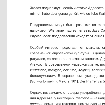
Желая подчеркнуть особый статус Адресата и
mir. Ich habe aber genau gehört, wie du liebe K
Поздравления могут быть разными по форм
например:
Wie lange mag es her sein, dass Car
случае, если поздравления исходят от лица С
Особый интерес представляют глаголы, с
современной европейской культуры. В цело
ритуалов, согласно религиозным канонам. Д
Агенса. В современном немецком языке, при
verk
ü
nden
,
predigen
,
beichten
,
segnen
,
schw
ö
re
богослужением. В справочном руководств
(Schwurformel) [К.Мeйль: 101]. Der Pfarrer
verli
Однако независимо от сферы употребления да
или Адресата, у некоторых глаголов – на на
segnen
,
семантика которого
помимо указания