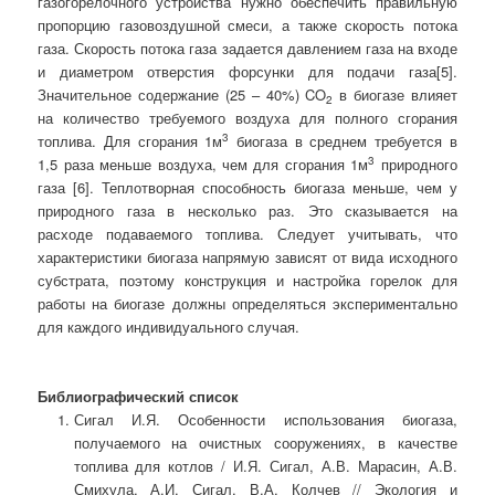
газогорелочного устройства нужно обеспечить правильную
пропорцию газовоздушной смеси, а также скорость потока
газа. Скорость потока газа задается давлением газа на входе
и диаметром отверстия форсунки для подачи газа[5].
Значительное содержание (25 – 40%) CO
в биогазе влияет
2
на количество требуемого воздуха для полного сгорания
3
топлива. Для сгорания 1м
биогаза в среднем требуется в
3
1,5 раза меньше воздуха, чем для сгорания 1м
природного
газа [6]. Теплотворная способность биогаза меньше, чем у
природного газа в несколько раз. Это сказывается на
расходе подаваемого топлива. Следует учитывать, что
характеристики биогаза напрямую зависят от вида исходного
субстрата, поэтому конструкция и настройка горелок для
работы на биогазе должны определяться экспериментально
для каждого индивидуального случая.
Библиографический список
Сигал И.Я. Особенности использования биогаза,
получаемого на очистных сооружениях, в качестве
топлива для котлов / И.Я. Сигал, А.В. Марасин, А.В.
Смихула, А.И. Сигал, В.А. Колчев // Экология и