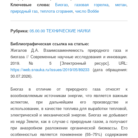
Ключевые слова:
Биогаз
,
газовая горелка
,
метан
,
природный газ
,
теплота сгорания
,
число Воббе
Рубрика:
05.00.00 ТЕХНИЧЕСКИЕ НАУКИ
Библиографическая ссылка на статью:
Жигалов Д.А. Взаимозаменяемость природного газа и
биогаза // Современные научные исследования и инновации.
2019. № 5 [Электронный ресурс]. URL:
https://web.snauka.ru/issues/2019/05/89233
(дата обращения:
30.07.2026).
Биогаз в отличие от природного газа относят к
возобновляемым источникам энергии, что является важным
аспектом, при дальнейшем его производстве и
использовании, в качестве топлива для выработки тепловой,
электрической и механической энергии. Биогаз не добывают
из недр Земли, как в случае с природным газом, а получают
при анаэробном разложении органической биомассы. Его
особенностью является пониженное (55–75%) содержание