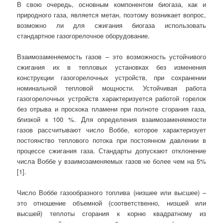
В свою очередь, основным компонентом биогаза, как и
природного газа, является метан, поэтому возникает вопрос,
возможно ли для сжигания биогаза использовать
стандартное газогорелочное оборудование.
Взаимозаменяемость газов – это возможность устойчивого
сжигания их в тепловых установках без изменения
конструкции газогорелочных устройств, при сохранении
номинальной тепловой мощности. Устойчивая работа
газогорелочных устройств характеризуется работой горелок
без отрыва и проскока пламени при полноте сгорания газа,
близкой к 100 %. Для определения взаимозаменяемости
газов рассчитывают число Воббе, которое характеризует
постоянство теплового потока при постоянном давлении в
процессе сжигания газа. Стандарты допускают отклонение
числа Воббе у взаимозаменяемых газов не более чем на 5%
[1].
Число Воббе газообразного топлива (низшее или высшее) –
это отношение объемной (соответственно, низшей или
высшей) теплоты сгорания к корню квадратному из