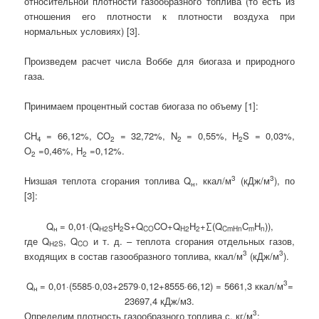
относительной плотности газообразного топлива (то есть из
отношения его плотности к плотности воздуха при
нормальных условиях) [3].
Произведем расчет числа Воббе для биогаза и природного
газа.
Принимаем процентный состав биогаза по объему [1]:
CH
= 66,12%, CO
= 32,72%, N
= 0,55%, H
S = 0,03%,
4
2
2
2
O
=0,46%, H
=0,12%.
2
2
3
3
Низшая теплота сгорания топлива Q
, ккал/м
(кДж/м
), по
н
[3]:
Q
= 0,01·(Q
H
S+Q
CO+Q
H
+∑(Q
C
H
)),
н
Н2S
2
CO
H2
2
CmHn
m
n
где Q
, Q
и т. д. – теплота сгорания отдельных газов,
Н2S
CO
3
3
входящих в состав газообразного топлива, ккал/м
(кДж/м
).
3
Q
= 0,01·(5585·0,03+2579·0,12+8555·66,12) = 5661,3 ккал/м
=
н
23697,4 кДж/м3.
3
Определим плотность газообразного топлива
с
, кг/м
: