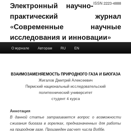
Электронный научно-
ISSN 2223-4888
практический журнал
«Современные научные
исследования и инновации»
Main menu
О журнале
Авторам
RU
EN
Skip to primary content
Skip to secondary content
ВЗАИМОЗАМЕНЯЕМОСТЬ ПРИРОДНОГО ГАЗА И БИОГАЗА
Жигалов Дмитрий Алексеевич
Пермский национальный исследовательский
политехнический университет
студент 4 курса
Аннотация
В данной статье затрагивается вопрос о возможности
сжигания биогаза в горелках, предназначенных для работы
на природном газе. Произведен расчет числа Воббе.