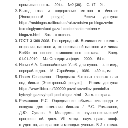
промышленность. – 2014. – №2 (39). – С. 17 – 21.
Выход газа и содержание метана в биогазе
[Электронный ресурс] – Режим доступа:
https://rosbiogas.ru/literatura/rukovodstvo-po-biogazovim-
texnologiyam/vixod-gaza-i-soderzhanie-metana-v-
biogaze.html – Загл. с экрана.
ГОСТ 31369-2008. Газ природный. Вычисление теплоты
сгорания, плотности, относительной плотности и числа
Воббе на основе компонентного состава. – Введ.
01.01.2010. – М.: Стандартинформ, –2009. – 54 с.
Ионин А.А. Газоснабжение: Учеб. для вузов. – 4–е изд.,
перераб. и доп. – М.: Стройиздат, –1989. – 439 с., ил.
Павел Северилов - Переделка бытовых газовых плит
под биогаз [Электронный ресурс] – Режим доступа:
https://www.libfox.ru/399209-pavel-severilov-peredelka-
bytovyh-gazovyh-plit-pod-biogaz.html – Загл. с экрана.
Рамазанов Р.С. Определение объема кислорода и
воздуха для сжигания биогаза / Р.С. Рамазанов,
Д.Ю. Суслов // Молодежь и научно-технический
прогресс: cб. докл. VII межд. науч.–практ. конф.
студентов, аспирантов и молодых ученых. В 3-х томах.