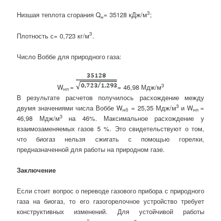
3
Низшая теплота сгорания Q
= 35128 кДж/м
;
н
3
Плотность
с
= 0,723 кг/м
.
Число Воббе для природного газа:
3
W
=
= 46,98 Мдж/м
нп
В результате расчетов получилось расхождение между
3
двумя значениями числа Воббе W
= 25,35 Мдж/м
и W
=
нб
нп
3
46,98 Мдж/м
на 46%. Максимальное расхождение у
взаимозаменяемых газов 5 %. Это свидетельствуют о том,
что биогаз нельзя сжигать с помощью горелки,
предназначенной для работы на природном газе.
Заключение
Если стоит вопрос о переводе газового прибора с природного
газа на биогаз, то его газогорелочное устройство требует
конструктивных изменений. Для устойчивой работы