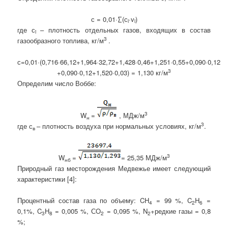
с
= 0,01·∑(
с
·v
)
i
i
где
с
– плотность отдельных газов, входящих в состав
i
3
газообразного топлива, кг/м
.
с
=0,01·(0,716·66,12+1,964·32,72+1,428·0,46+1,251·0,55+0,090·0,12
3
+0,090·0,12+1,520·0,03) = 1,130 кг/м
Определим число Воббе:
3
W
=
, МДж/м
н
3
где
с
– плотность воздуха при нормальных условиях, кг/м
.
в
3
W
=
= 25,35 МДж/м
нб
Природный газ месторождения Медвежье имеет следующий
характеристики [4]:
Процентный состав газа по объему: CH
= 99 %, C
H
=
4
2
6
0,1%, C
H
= 0,005 %, СO
= 0,095 %, N
+редкие газы = 0,8
3
8
2
2
%;