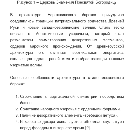
Рисунок 1 – Церковь Знамения Пресвятой Богородицы
В архитектуре Нарышкинского барокко причудливо
соединились традиции патриархального зодчества Древней
Руси и новые западноевропейские веяния. Стиль тесно
связан с белокаменным узорочьем, который стал
результатом заимствования декоративных элементов,
ордеров барочного происхождения. От древнерусской
архитектуры его отличает вертикальная энергетика,
скользящая вдоль граней стен и выбрасывающая пышные
узорчатые волны.
Основные особенности архитектуры в стиле московского
барокко:
Стремление к вертикальной симметрии посредством
башен.
Сочетание народного узорочья с ордерными формами.
Наличие декоративного элемента «гребешки петуха».
В качество декора используется объемная скульптура
перед фасадом в интерьере храма [2].