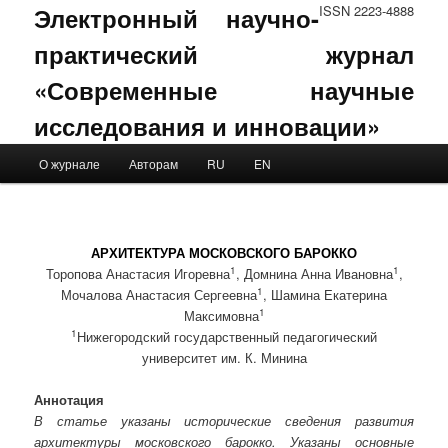
Электронный научно-
ISSN 2223-4888
практический журнал
«Современные научные
исследования и инновации»
Main menu
О журнале
Авторам
RU
EN
Skip to primary content
Skip to secondary content
АРХИТЕКТУРА МОСКОВСКОГО БАРОККО
1
1
Торопова Анастасия Игоревна
, Домнина Анна Ивановна
,
1
Мочалова Анастасия Сергеевна
, Шамина Екатерина
1
Максимовна
1
Нижегородский государственный педагогический
университет им. К. Минина
Аннотация
В статье указаны исторические сведения развития
архитектуры московского барокко. Указаны основные