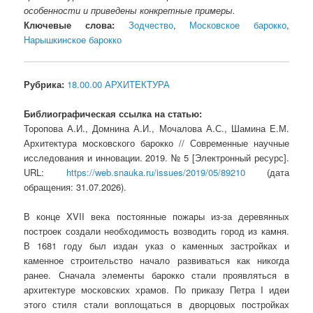
особенности и приведены конкретные примеры.
Ключевые слова:
Зодчество
,
Московское барокко
,
Нарышкинское барокко
Рубрика:
18.00.00 АРХИТЕКТУРА
Библиографическая ссылка на статью:
Торопова А.И., Домнина А.И., Мочалова А.С., Шамина Е.М.
Архитектура московского барокко // Современные научные
исследования и инновации. 2019. № 5 [Электронный ресурс].
URL:
https://web.snauka.ru/issues/2019/05/89210
(дата
обращения: 31.07.2026).
В конце XVII века постоянные пожары из-за деревянных
построек создали необходимость возводить город из камня.
В 1681 году был издан указ о каменных застройках и
каменное строительство начало развиваться как никогда
ранее. Сначала элементы барокко стали проявляться в
архитектуре московских храмов. По приказу Петра I идеи
этого стиля стали воплощаться в дворцовых постройках