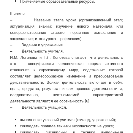
Применяемые образовательные ресурсы.
II часть:
– Название этапа урока (организационный этап;
актуализация знаний; изучение нового материала или
совершенствование старого; первичное осмысление и
закрепление; итоги урока – рефлексия).
– Задания и упражнения.
– Деятельность учителя.
И.М. Логинова и Г.Л. Копотева считают, что деятельность
это – специфически человеческая форма активного
отношения к окружающему миру, содержание которой
составляет целесооб­разное изменение и преобразование
действительности. Всякая деятельность включает в себя:
цель, средство, результат и сам процесс деятельности и,
следовательно, неотъемлемой характе­ристикой
деятельности является ее осознанность [6].
– Деятельность учащихся.
выполнение указаний учителя (команд, упражнений);
соблюдать правила техники безопасности на уроке;
соблюдать дисциплину и технику выполнения