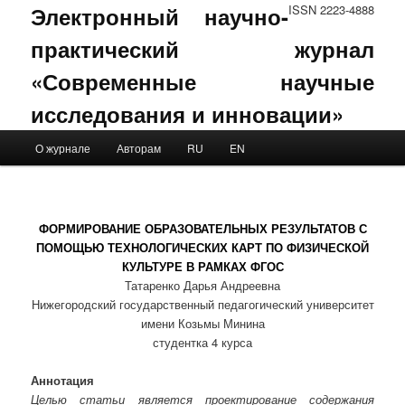
Электронный научно-
ISSN 2223-4888
практический журнал
«Современные научные
исследования и инновации»
Main menu
О журнале
Авторам
RU
EN
Skip to primary content
Skip to secondary content
ФОРМИРОВАНИЕ ОБРАЗОВАТЕЛЬНЫХ РЕЗУЛЬТАТОВ С
ПОМОЩЬЮ ТЕХНОЛОГИЧЕСКИХ КАРТ ПО ФИЗИЧЕСКОЙ
КУЛЬТУРЕ В РАМКАХ ФГОС
Татаренко Дарья Андреевна
Нижегородский государственный педагогический университет
имени Козьмы Минина
студентка 4 курса
Аннотация
Целью статьи является проектирование содержания