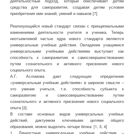
деятельностный подход, который обеспечивает детям
средства для саморазвития, создавая детям условия
приобретения ими знаний, умений и навыков [7].
Реализующийся новый стандарт связан с принципиальными
изменениями деятельности учителя и ученика. Теперь
неотъемлемой частью ядра нового стандарта являются
универсальные учебные действия. Овладение учащимися
универсальными учебными действиями выступает как
способность к саморазвитию и самосовершенствованию
путем сознательного и активного присвоения нового
социального опыта.
А.Г. Асломова дает следующее определение
«универсальным учебным действиям» в широком смысле –
это умение учиться, т.е. способность субъекта к
саморазвитию и самосовершенствованию путем
сознательного и активного присвоения нового социального
опыта [2].
В составе основных видов универсальных учебных
действий, диктуемом ключевыми целями общего
образования, можно выделить четыре блока: [1, 3, 4]
1. Личностные универсальные учебные действия –