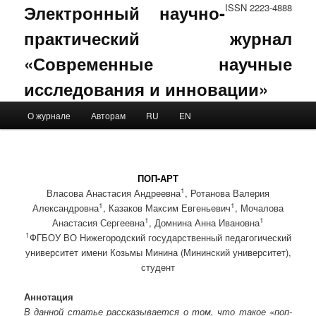
Электронный научно-
ISSN 2223-4888
практический журнал
«Современные научные
исследования и инновации»
Main menu
О журнале
Авторам
RU
EN
Skip to primary content
Skip to secondary content
ПОП-АРТ
1
Власова Анастасия Андреевна
, Ротанова Валерия
1
1
Александровна
, Казаков Максим Евгеньевич
, Мочалова
1
1
Анастасия Сергеевна
, Домнина Анна Ивановна
1
ФГБОУ ВО Нижегородский государственный педагогический
университет имени Козьмы Минина (Мининский университет),
студент
Аннотация
В данной статье рассказывается о том, что такое «поп-