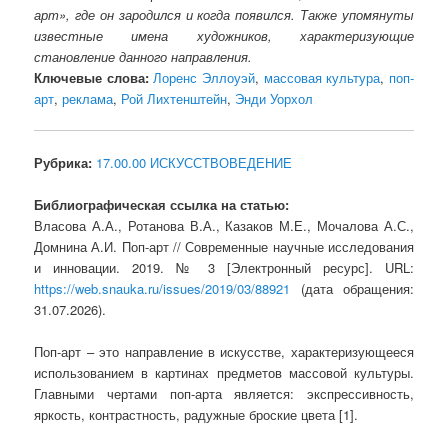
арт», где он зародился и когда появился. Также упомянуты
известные имена художников, характеризующие
становление данного направления.
Ключевые слова:
Лоренс Эллоуэй
,
массовая культура
,
поп-
арт
,
реклама
,
Рой Лихтенштейн
,
Энди Уорхол
Рубрика:
17.00.00 ИСКУССТВОВЕДЕНИЕ
Библиографическая ссылка на статью:
Власова А.А., Ротанова В.А., Казаков М.Е., Мочалова А.С.,
Домнина А.И. Поп-арт // Современные научные исследования
и инновации. 2019. № 3 [Электронный ресурс]. URL:
https://web.snauka.ru/issues/2019/03/88921
(дата обращения:
31.07.2026).
Поп-арт – это направление в искусстве, характеризующееся
использованием в картинах предметов массовой культуры.
Главными чертами поп-арта является: экспрессивность,
яркость, контрастность, радужные броские цвета [1].