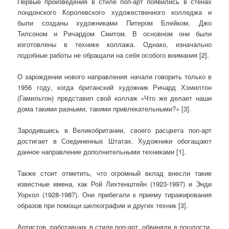
Первые произведения в стиле поп-арт появились в стенах
лондонского Королевского художественного колледжа и
были созданы художниками Питером Блейком, Джо
Тилсоном и Ричардом Смитом. В основном они были
изготовлены в технике коллажа. Однако, изначально
подобные работы не обращали на себя особого внимания [2].
О зарождении нового направления начали говорить только в
1956 году, когда британский художник Ричард Хэмилтон
(Гамильтон) представил свой коллаж «Что же делает наши
дома такими разными, такими привлекательными?» [3].
Зародившись в Великобритании, своего расцвета поп-арт
достигает в Соединенных Штатах. Художники обогащают
данное направление дополнительными техниками [1].
Также стоит отметить, что огромный вклад внесли такие
известные имена, как Рой Лихтенштейн (1923-1997) и Энди
Уорхол (1928-1987). Они прибегали к приему тиражирования
образов при помощи шелкографии и других техник [3].
Артистов, работавших в стиле поп-арт, обвиняли в пошлости,