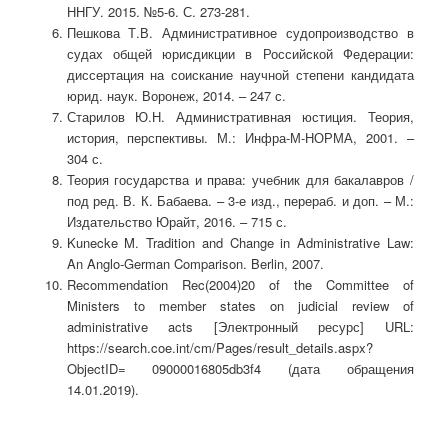
ННГУ. 2015. №5-6. С. 273-281.
Пешкова Т.В. Административное судопроизводство в
судах общей юрисдикции в Российской Федерации:
диссертация на соискание научной степени кандидата
юрид. наук. Воронеж, 2014. – 247 с.
Старилов Ю.Н. Административная юстиция. Теория,
история, перспективы. М.: Инфра-М-НОРМА, 2001. –
304 с.
Теория государства и права: учебник для бакалавров /
под ред. В. К. Бабаева. – 3-е изд., перераб. и доп. – М.:
Издательство Юрайт, 2016. – 715 с.
Kunecke M. Tradition and Change in Administrative Law:
An Anglo-German Comparison. Berlin, 2007.
Recommendation Rec(2004)20 of the Committee of
Ministers to member states on judicial review of
administrative acts [Электронный ресурс] URL:
https://search.coe.int/cm/Pages/result_details.aspx?
ObjectID= 09000016805db3f4 (дата обращения
14.01.2019).