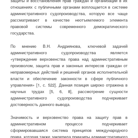
защиты и восстановления прав граждан и организаций в их
отношениях с публичными органами воплощается в системе
административного судопроизводства, которую все чаще
рассматривают в качестве неотъемлемого элемента
правовой системы современного демократического
государства.
По мнению В.Н. Андриянова, ключевой задачей
административного судопроизводства является
«утверждение верховенства права над административным
произволом, защита прав и законных интересов граждан от
неправомерных действий и решений органов исполнительной
власти и обеспечение законности в сфере публичного
управления» [1, с. 522]. Данная позиция широко отражена в
научных трудах [5, 6, 8], рассмотрение сущности
административного судопроизводства подчеркивает
достоверность данного вывода.
Значимость и верховенство права на защиту прав в
административном процессе подчеркивает
сформировавшаяся система принципов международного
права, которая также закрепила принципы административного