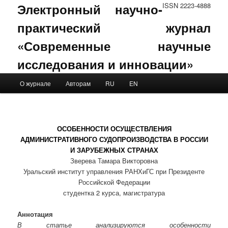
Электронный научно-
ISSN 2223-4888
практический журнал
«Современные научные
исследования и инновации»
Main menu
О журнале
Авторам
RU
EN
Skip to primary content
Skip to secondary content
ОСОБЕННОСТИ ОСУЩЕСТВЛЕНИЯ
АДМИНИСТРАТИВНОГО СУДОПРОИЗВОДСТВА В РОССИИ
И ЗАРУБЕЖНЫХ СТРАНАХ
Зверева Тамара Викторовна
Уральский институт управления РАНХиГС при Президенте
Российской Федерации
студентка 2 курса, магистратура
Аннотация
В статье анализируются особенности