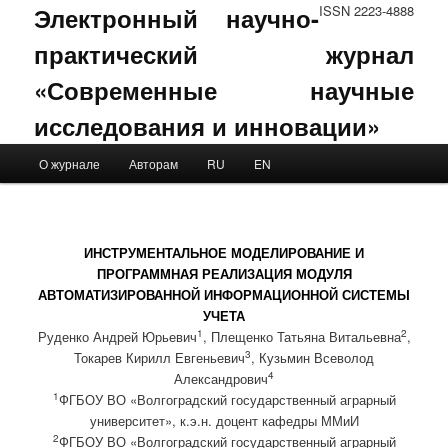
Электронный научно-
ISSN 2223-4888
практический журнал
«Современные научные
исследования и инновации»
Main menu
О журнале
Авторам
RU
EN
Skip to primary content
Skip to secondary content
ИНСТРУМЕНТАЛЬНОЕ МОДЕЛИРОВАНИЕ И
ПРОГРАММНАЯ РЕАЛИЗАЦИЯ МОДУЛЯ
АВТОМАТИЗИРОВАННОЙ ИНФОРМАЦИОННОЙ СИСТЕМЫ
УЧЕТА
1
2
Руденко Андрей Юрьевич
, Плещенко Татьяна Витальевна
,
3
Токарев Кирилл Евгеньевич
, Кузьмин Всеволод
4
Александрович
1
ФГБОУ ВО «Волгоградский государственный аграрный
университет», к.э.н. доцент кафедры ММиИ
2
ФГБОУ ВО «Волгоградский государственный аграрный