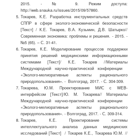
2015. - № 9. Режим доступа:
http://web.snauka.ru/issues/2015/09/57860.
Токарев, К.Е. Разработка инструментальных средств
СППР в сфере эколого-экономической безопасности
[Текст] / К.Е. Токарев, В.А. Кузьмин, Д.В. Шатырко//
Современная экономика: проблемы и решения. - 2015. -
№5 (65). – С. 31-41.
Токарев, К.Е. Моделирование процессов поддержки
принятия решений медицинскими информационными
системами [Текст]/ К.Е. Токарев //Материалы
Международной научно-практической конференции
«Эколого-мелиоративные аспекты рационального
природопользования». - Волгоград, 2017. - С. 304-309.
Токарева, Ю.М. Проектирование МИС с WEB-
интерфейсом [Текст]/Ю. М. Токарева// Материалы
Международной научно-практической конференции
«Эколого-мелиоративные аспекты рационального
природопользования». - Волгоград, 2017. - С. 309-314.
Токарев, К.Е. Проектирование системы
интеллектуального анализа данных медицинских
исследований [Текст] / Токарев К.Е., Токарева Ю.М. //