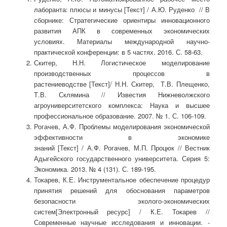
лаборанта: плюсы и минусы [Текст] / А.Ю. Руденко // В
сборнике: Стратегические ориентиры инновационного
развития АПК в современных экономических
условиях. Материалы международной научно-
практической конференции: в 5 частях. 2016. С. 58-63.
Скитер, Н.Н. Логистическое моделирование
производственных процессов в
растениеводстве [Текст]/ Н.Н. Скитер, Т.В. Плещенко,
Т.В. Склямина // Известия Нижневолжского
агроуниверситетского комплекса: Наука и высшее
профессиональное образование. 2007. № 1. С. 106-109.
Рогачев, А.Ф. Проблемы моделирования экономической
эффективности в экономике
знаний [Текст] / А.Ф. Рогачев, М.П. Процюк // Вестник
Адыгейского государственного университета. Серия 5:
Экономика. 2013. № 4 (131). С. 189-195.
Токарев, К.Е. Инструментальное обеспечение процедур
принятия решений для обоснования параметров
безопасности эколого-экономических
систем[Электронный ресурс] / К.Е. Токарев //
Современные научные исследования и инновации. -