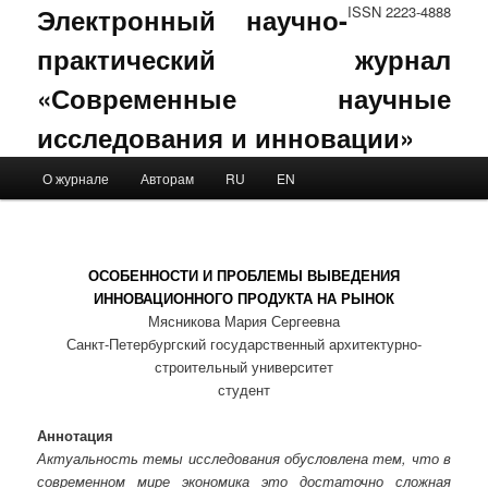
Электронный научно-
ISSN 2223-4888
практический журнал
«Современные научные
исследования и инновации»
Main menu
О журнале
Авторам
RU
EN
Skip to primary content
Skip to secondary content
ОСОБЕННОСТИ И ПРОБЛЕМЫ ВЫВЕДЕНИЯ
ИННОВАЦИОННОГО ПРОДУКТА НА РЫНОК
Мясникова Мария Сергеевна
Санкт-Петербургский государственный архитектурно-
строительный университет
студент
Аннотация
Актуальность темы исследования обусловлена тем, что в
современном мире экономика это достаточно сложная