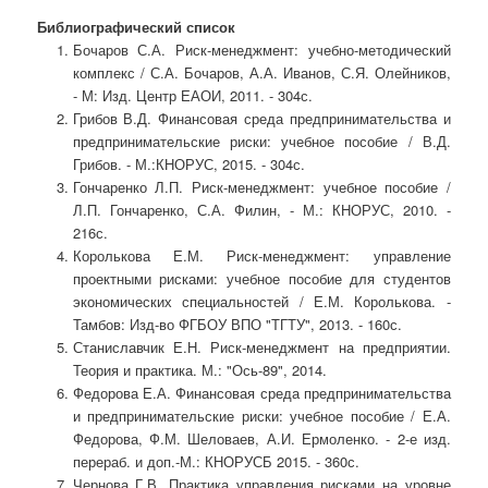
Библиографический список
Бочаров С.А. Риск-менеджмент: учебно-методический
комплекс / С.А. Бочаров, А.А. Иванов, С.Я. Олейников,
- М: Изд. Центр ЕАОИ, 2011. - 304с.
Грибов В.Д. Финансовая среда предпринимательства и
предпринимательские риски: учебное пособие / В.Д.
Грибов. - М.:КНОРУС, 2015. - 304с.
Гончаренко Л.П. Риск-менеджмент: учебное пособие /
Л.П. Гончаренко, С.А. Филин, - М.: КНОРУС, 2010. -
216с.
Королькова Е.М. Риск-менеджмент: управление
проектными рисками: учебное пособие для студентов
экономических специальностей / Е.М. Королькова. -
Тамбов: Изд-во ФГБОУ ВПО "ТГТУ", 2013. - 160с.
Станиславчик Е.Н. Риск-менеджмент на предприятии.
Теория и практика. М.: "Ось-89", 2014.
Федорова Е.А. Финансовая среда предпринимательства
и предпринимательские риски: учебное пособие / Е.А.
Федорова, Ф.М. Шеловаев, А.И. Ермоленко. - 2-е изд.
перераб. и доп.-М.: КНОРУСБ 2015. - 360с.
Чернова Г.В. Практика управления рисками на уровне