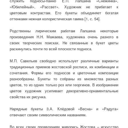
служить подносы-панно Е.П. Лапшина «Снежинка»,
«Юбилейный», «Рассвет». Художник не прибегает к
цветовым контрастам. Его букеты объединяет богатая
оттенками нежная колористическая гамма [1, с. 54].
Родственны лирическим работам Лапшина некоторые
произведения Н.Н. Мажаева, художника очень разного в
своих творческих поисках. Не связанные в букет цветы
раскинулись почти по всей плоскости подноса.
М.П. Савельев свободно использует различные варианты
традиционных приемов жостовской росписи, их комбинации и
сочетания. Формы его подносов и цветочные композиции
разнообразны. Букеты то собраны из множества разных
цветов, то из одних только роз или георгинов. В изображении
цветов художник усиливает декоративно-орнаментальные
свойства их рисунка.
Нарядные букеты 3.А. Клёдовой «Весна» и «Радуга»
отвечают своим символическим названиям.
Во всех своих проявлениях живопись Жостова – искусство