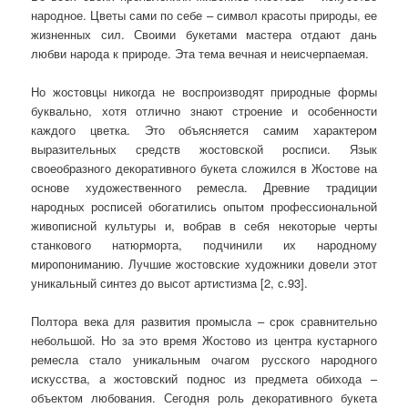
народное. Цветы сами по себе – символ красоты природы, ее
жизненных сил. Своими букетами мастера отдают дань
любви народа к природе. Эта тема вечная и неисчерпаемая.
Но жостовцы никогда не воспроизводят природные формы
буквально, хотя отлично знают строение и особенности
каждого цветка. Это объясняется самим характером
выразительных средств жостовской росписи. Язык
своеобразного декоратив­ного букета сложился в Жостове на
основе худо­жественного ремесла. Древние традиции
народных росписей обогатились опытом профессиональной
живописной культуры и, вобрав в себя некоторые черты
станкового натюрморта, подчинили их на­родному
миропониманию. Лучшие жостовские художники довели этот
уникальный синтез до высот артистизма [2, с.93].
Полтора века для развития промысла – срок сравнительно
небольшой. Но за это время Жостово из центра кустарного
ремесла стало уникальным очагом русского народного
искусства, а жостовский поднос из предмета обихода –
объектом любования. Сегодня роль декоративного букета