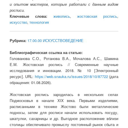
и опытом мастеров, которые работали с данным видом
росписи.
Ключевые слова:
живопись
,
жостовская роспись
,
искусство
,
технология
Рубрика:
17.00.00 ИСКУССТВОВЕДЕНИЕ
Библиографическая ссылка на статью:
Голованова С.О., Ротанова В.А., Мочалова А.С., Шамина
Е.М. Жостовская роспись // Современные научные
исследования и инновации. 2018. № 10 [Электронный
ресурс]. URL:
https://web.snauka.ru/issues/2018/10/87722
(дата
обращения: 01.08.2026).
Жостовская роспись зародилась в нескольких селах
Подмосковья в начале XIX века. Первыми изделиями,
расписанными в технике Жостово были металлические
подносы, затем для росписи начали использовать посуду,
шкатулки, сахарницы и др. Выгодное расположение вблизи
столицы обеспечивало промыслу постоянный рынок сбыта и