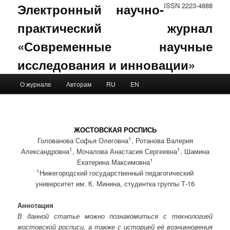
Электронный научно-
ISSN 2223-4888
практический журнал
«Современные научные
исследования и инновации»
Main menu
О журнале
Авторам
RU
EN
Skip to primary content
Skip to secondary content
ЖОСТОВСКАЯ РОСПИСЬ
1
Голованова Софья Олеговна
, Ротанова Валерия
1
1
Александровна
, Мочалова Анастасия Сергеевна
, Шамина
1
Екатерина Максимовна
1
Нижегородский государственный педагогический
университет им. К. Минина, студентка группы Т-16
Аннотация
В данной статье можно познакомиться с технологией
жостовской росписи, а также с историей её возникновения