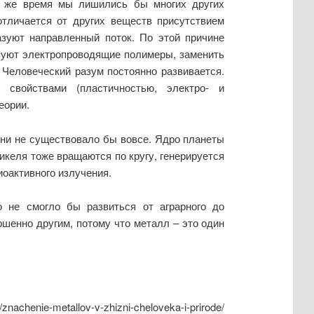
то же время мы лишились бы многих других
отличается от других веществ присутствием
зуют направленный поток. По этой причине
вуют электропроводящие полимеры, заменить
 Человеческий разум постоянно развивается.
свойствами (пластичностью, электро- и
еории.
зни не существовало бы вовсе. Ядро планеты
икеля тоже вращаются по кругу, генерируется
иоактивного излучения.
 не смогло бы развиться от аграрного до
шенно другим, потому что металл – это один
achenie-metallov-v-zhizni-cheloveka-i-prirode/