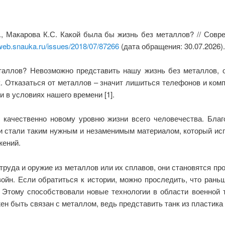
И., Макарова К.С. Какой была бы жизнь без металлов? // Сов
/web.snauka.ru/issues/2018/07/87266
(дата обращения: 30.07.2026).
таллов? Невозможно представить нашу жизнь без металлов, 
. Отказаться от металлов – значит лишиться телефонов и комп
в условиях нашего времени [1].
качественно новому уровню жизни всего человечества. Бла
ни стали таким нужным и незаменимым материалом, который исп
жений.
труда и оружие из металлов или их сплавов, они становятся про
ойн. Если обратиться к истории, можно проследить, что ран
. Этому способствовали новые технологии в области военной 
жен быть связан с металлом, ведь представить танк из пластик