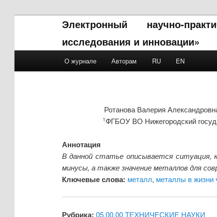
Электронный научно-прак
исследования и инновации»
Main menu
О журнале
Авторам
RU
EN
Skip to primary content
Skip to secondary content
Ротанова Валерия Александровн
ФГБОУ ВО Нижегородский госуда
1
Аннотация
В данной статье описывается ситуация, к
минусы, а также значение металлов для со
Ключевые слова:
металл
,
металлы в жизни 
Рубрика:
05.00.00 ТЕХНИЧЕСКИЕ НАУКИ