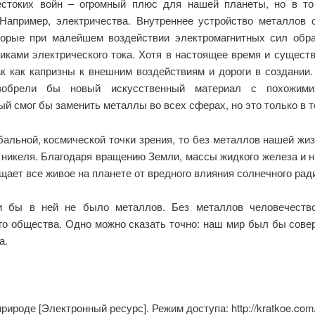
жестоких войн – огромный плюс для нашей планеты, но в 
апример, электричества. Внутреннее устройство металлов 
торые при малейшем воздействии электромагнитных сил обра
ками электрического тока. Хотя в настоящее время и сущест
к как капризны к внешним воздействиям и дороги в создании.
зобрели бы новый искусственный материал с похожими 
ый смог бы заменить металлы во всех сферах, но это только в т
бальной, космической точки зрения, то без металлов нашей жи
никеля. Благодаря вращению Земли, массы жидкого железа и н
щает все живое на планете от вредного влияния солнечного рад
 бы в ней не было металлов. Без металлов человечество
го общества. Одно можно сказать точно: наш мир был бы совер
а.
роде [Электронный ресурс]. Режим доступа: http://kratkoe.com/zn