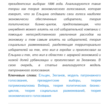
президентских выборах 1996 года. Анализируются такие
теории как теория экономического голосования, которая
говорит, что за Ельцина отдавали свои голоса наиболее
экономически обеспеченные избиратели, теория
политических бизнес-циклов, предполагающая, что
инкумбент может влиять на ход избирательной компании с
помощью непосредственного увеличения расходов на
экономику и тем самым влиять на избирателей, теория
социальных размежеваний, разделяющая территориально
избирателей на тех, кто жил в городах и проголосовал за
Ельцина и тех, кто жил в областях с аграрной экономикой и
низкой долей урбанизации и проголосовал за Зюганова. В
свою очередь, в статье анализируется модель
патронажного голосования.
Ключевые слова:
Ельцин
,
Зюганов
,
модель патронажного
голосования
,
президентские выборы
,
теории
патримониализма Вебера
,
теория политических бизнес-
циклов
,
теория социальных размежеваний
,
теория
экономического голосования