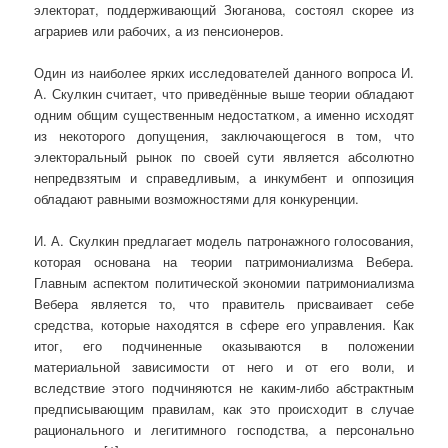
электорат, поддерживающий Зюганова, состоял скорее из
аграриев или рабочих, а из пенсионеров.
Один из наиболее ярких исследователей данного вопроса И.
А. Скулкин считает, что приведённые выше теории обладают
одним общим существенным недостатком, а именно исходят
из некоторого допущения, заключающегося в том, что
электоральный рынок по своей сути является абсолютно
непредвзятым и справедливым, а инкумбент и оппозиция
обладают равными возможностями для конкуренции.
И. А. Скулкин предлагает модель патронажного голосования,
которая основана на теории патримониализма Вебера.
Главным аспектом политической экономии патримониализма
Вебера является то, что правитель присваивает себе
средства, которые находятся в сфере его управления. Как
итог, его подчиненные оказываются в положении
материальной зависимости от него и от его воли, и
вследствие этого подчиняются не каким-либо абстрактным
предписывающим правилам, как это происходит в случае
рационального и легитимного господства, а персонально