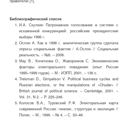
правителю [1].
Библиографический список
И.А. Скулкин Патронажное голосование в системе с
искаженной конкуренцией: российские президентские
выборы 1996 г.
Ослон А. Как в 1996 г. аналитическая группа сделала
опросы социальным фактом / А.Ослон // Социальная
реальность. – №6. – 2006.
Мау В., Кочеткова О., Жаворонков С. Экономические
факторы электорального поведения: (опыт России
1995–1999 годов). – М.: ИЭПП, 2001. – 136 c.
Treisman D., Gimpelson V. Political business cycles and
Russian elections, or the manipulations of «Chudar» //
British journal of political science. – Cambridge, 2001. –
Vol. 31, N 2. – P. 225–246.
Колосов В.А., Туровский Р.Ф. Электоральная карта
современной России: генезис, структура и эволюция //
Полис. – М., 1996. – № 4. – С. 33–46.