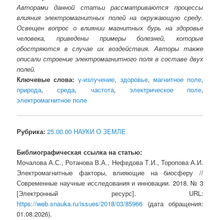
Авторами данной статьи рассматриваются процессы
влияния электромагнитных полей на окружающую среду.
Освещен вопрос о влиянии магнитных бурь на здоровье
человека, приведены примеры болезней, которые
обостряются в случае их воздействия. Авторы также
описали строение электромагнитного поля в составе двух
полей.
Ключевые слова:
γ-излучение
,
здоровье
,
магнитное поле
,
природа
,
среда
,
частота
,
электрическое поле
,
электромагнитное поле
Рубрика:
25.00.00 НАУКИ О ЗЕМЛЕ
Библиографическая ссылка на статью:
Мочалова А.С., Ротанова В.А., Нефедова Т.И., Торопова А.И.
Электромагнитные факторы, влияющие на биосферу //
Современные научные исследования и инновации. 2018. № 3
[Электронный ресурс]. URL:
https://web.snauka.ru/issues/2018/03/85966
(дата обращения:
01.08.2026).