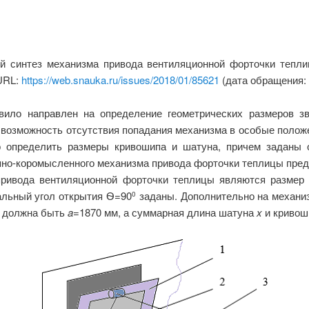
ий синтез механизма привода вентиляционной форточки тепл
 URL:
https://web.snauka.ru/issues/2018/01/85621
(дата обращения: 
авило направлен на определение геометрических размеров з
 возможность отсутствия попадания механизма в особые положе
имо определить размеры кривошипа и шатуна, причем задан
пно-коромысленного механизма привода форточки теплицы предс
ривода вентиляционной форточки теплицы являются размер ф
альный угол открытия Ѳ=90
заданы. Дополнительно на механи
0
6 должна быть
a
=1870 мм, а суммарная длина шатуна
x
и криво