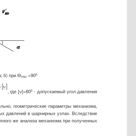
; б) при Ѳ
=90
0
max
, где [
ν
]=60
- допускаемый угол давления
0
ельно, геометрические параметры механизма,
ых давлений в шарнирных узлах. Вследствие
олного же анализа механизма при полученных