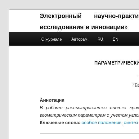
Электронный научно-прак
исследования и инновации»
Main menu
О журнале
Авторам
RU
EN
Skip to primary content
Skip to secondary content
ПАРАМЕТРИЧЕСКИ
В
2
Аннотация
В работе рассматривается синтез крив
геометрическим параметрам с учетом углов 
Ключевые слова:
особое положение
,
синтез