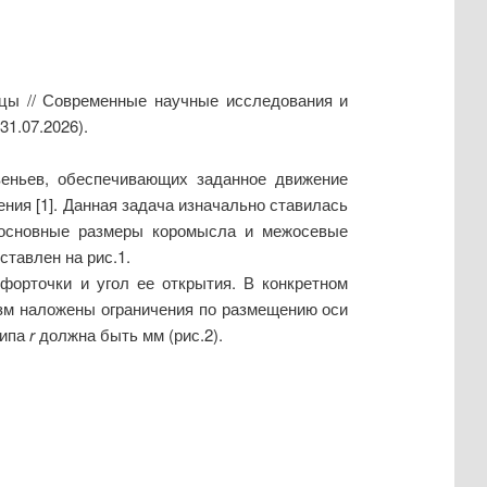
ицы // Современные научные исследования и
31.07.2026).
веньев, обеспечивающих заданное движение
ния [1]. Данная задача изначально ставилась
ы основные размеры коромысла и межосевые
тавлен на рис.1.
орточки и угол ее открытия. В конкретном
зм наложены ограничения по размещению оси
шипа
r
должна быть мм (рис.2).