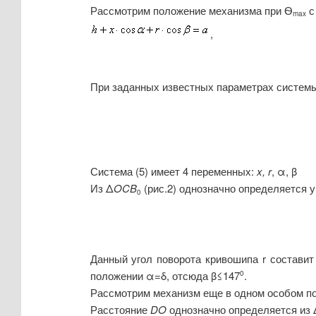
Рассмотрим положение механизма при Ѳ
с
max
,
При заданных известных параметрах системы 
Система (5) имеет 4 переменных:
x, r
,
α
,
β
Из
Δ
OCB
(рис.2) однозначно определяется 
0
Данный угол поворота кривошипа r состави
положении
α=δ
, отсюда
β≤
147
.
0
Рассмотрим механизм еще в одном особом пол
Расстояние
DO
однозначно определяется из