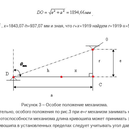
.
,
x
=1843,07-
h
=937,07 мм и зная, что
r+x
=1919 найдем
r
=1919-x=
Рисунок 3 – Особое положение механизма.
ельно, особого положения по рис.3 при
e=r
механизм занимать 
отоспособности механизма длина кривошипа может принимать з
ивошипа в установленных пределах следует учитывать угол да