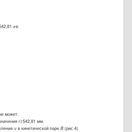
542,81 ≠
e.
не может.
начения r≥542,81 мм.
вления
ν
в кинетической паре
B
(рис.4)