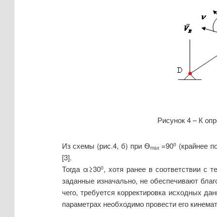
Рисунок 4 – К оп
Из схемы (рис.4, б) при Ѳ
=90
(крайнее п
0
max
[3].
Тогда
α≥
30
, хотя ранее в соответствии с
0
заданные изначально, не обеспечивают бла
чего, требуется корректировка исходных да
параметрах необходимо провести его кинемат