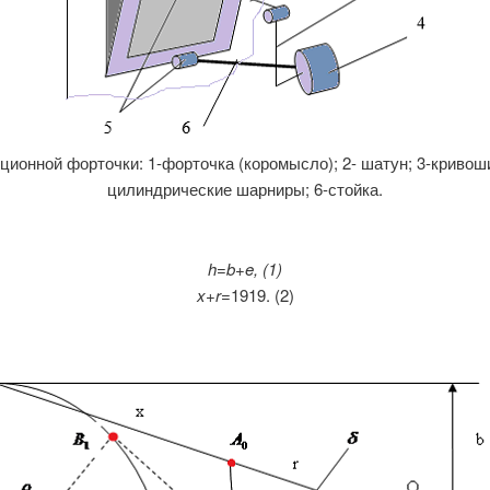
ионной форточки: 1-форточка (коромысло); 2- шатун; 3-кривоши
цилиндрические шарниры; 6-стойка.
h=b+e, (1)
x
+
r
=1919. (2)