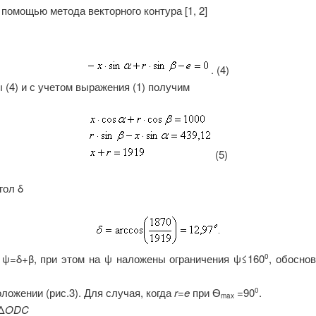
 помощью метода векторного контура [1, 2]
. (4)
(4) и с учетом выражения (1) получим
(5)
угол
δ
т
ψ
=
δ
+
β
, при этом на
ψ
наложены ограничения
ψ≤
160
, обосно
0
ожении (рис.3). Для случая, когда
r=e
при Ѳ
=90
.
0
max
Δ
ODC