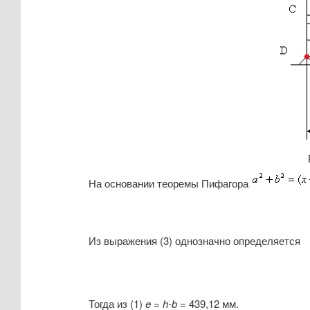
На основании теоремы Пифагора
Из выражения (3) однозначно определяется
Тогда из (1)
e = h-b
= 439,12 мм.