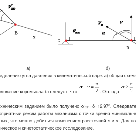
а)
б)
ределению угла давления в кинематической паре: а) общая схема
оложение коромысла
h
) следует, что
. Отсюда
 техническим заданием было получено
α
=
δ
=12,97
. Следоват
0
min
гоприятный режим работы механизма с точки зрения минимальн
нных, что можно добиться изменением расстояний
e
и
a
. Для п
ическое и кинетостатическое исследование.