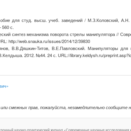
обие для студ. высш. учеб. заведений / М.З.Коловский, А.Н.
 560 с.
ческий синтез механизма поворота стрелы манипулятора // Сов
RL: http://web.snauka.ru/issues/2014/12/39830
янов, В.В.Дяшкин-Титов, В.Е.Павловский. Манипуляторы для
елдыша. 2012. №44. 24 с. URL://library.keldysh.ru/preprint.asp?i
вич»
 или смежных прав, пожалуйста, незамедлительно сообщите 
тронный научно-практический журнал «Современные научные исследования 