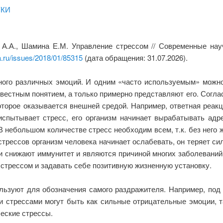
УКИ
а А.А., Шамина Е.М. Управление стрессом // Современные на
a.ru/issues/2018/01/85315
(дата обращения: 31.07.2026).
ного различных эмоций. И одним «часто используемым» можно 
звестным понятием, а только примерно представляют его. Согла
торое оказывается внешней средой. Например, ответная реакц
испытывает стресс, его организм начинает вырабатывать адр
 небольшом количестве стресс необходим всем, т.к. без него 
стрессов организм человека начинает ослабевать, он теряет 
и снижают иммунитет и являются причиной многих заболевани
 стрессом и задавать себе позитивную жизненную установку.
ользуют для обозначения самого раздражителя. Например, под
и стрессами могут быть как сильные отрицательные эмоции, 
еские стрессы.