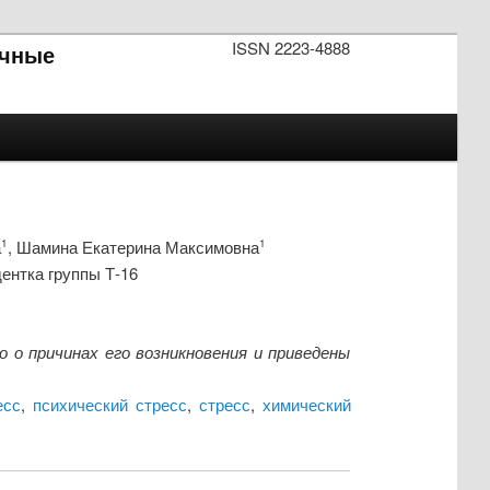
ISSN 2223-4888
чные
а
, Шамина Екатерина Максимовна
1
1
ентка группы Т-16
о причинах его возникновения и приведены
есс
,
психический стресс
,
стресс
,
химический