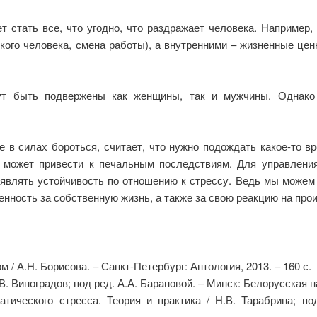
 стать все, что угодно, что раздражает человека. Например
зкого человека, смена работы), а внутренними – жизненные це
ут быть подвержены как женщины, так и мужчины. Однако
 в силах бороться, считает, что нужно подождать какое-то вр
у может привести к печальным последствиям. Для управлени
являть устойчивость по отношению к стрессу. Ведь мы можем
енность за собственную жизнь, а также за свою реакцию на пр
 / А.Н. Борисова. – Санкт-Петербург: Антология, 2013. – 160 с.
В. Виноградов; под ред. А.А. Барановой. – Минск: Белорусская на
атического стресса. Теория и практика / Н.В. Тарабрина; п