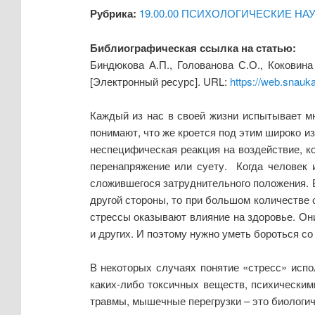
Рубрика:
19.00.00 ПСИХОЛОГИЧЕСКИЕ НА
Библиографическая ссылка на статью:
Биндюкова А.П., Голованова С.О., Коковин
[Электронный ресурс]. URL:
https://web.snauk
Каждый из нас в своей жизни испытывает м
понимают, что же кроется под этим широко и
неспецифическая реакция на воздействие, ко
перенапряжение или суету. Когда человек 
сложившегося затруднительного положения. В
другой стороны, то при большом количестве 
стрессы оказывают влияние на здоровье. Он
и других. И поэтому нужно уметь бороться со
В некоторых случаях понятие «стресс» исп
каких-либо токсичных веществ, психическим
травмы, мышечные перегрузки – это биологич