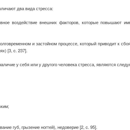
зличают два вида стресса:
ное воздействие внешних факторов, которые повышают имм
олговременном и застойном процессе, который приводит к сбо
) [3, c. 237].
аличие у себя или у другого человека стресса, являются след
зким;
ние губ, грызение ногтей), недоверие [2, c. 95].