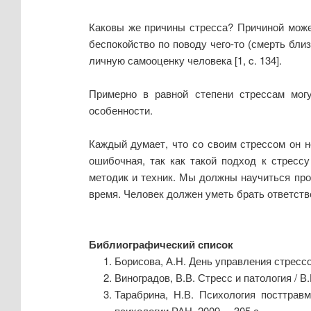
Каковы же причины стресса? Причиной может
беспокойство по поводу чего-то (смерть бли
личную самооценку человека [1, c. 134].
Примерно в равной степени стрессам мог
особенности.
Каждый думает, что со своим стрессом он не
ошибочная, так как такой подход к стресс
методик и техник. Мы должны научиться про
время. Человек должен уметь брать ответств
Библиографический список
Борисова, А.Н. День управления стрессом
Виноградов, В.В. Стресс и патология / В.
Тарабрина, Н.В. Психология посттравм
психологии РАН, 2009. – 305 с.