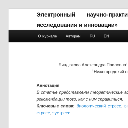
Электронный научно-прак
исследования и инновации»
Main menu
О журнале
Авторам
RU
EN
Skip to primary content
Skip to secondary content
Биндюкова Александра Павловна
1
Нижегородский го
1
Аннотация
В статье представлены теоретические асп
рекомендации того, как с ним справиться.
Ключевые слова:
биологический стресс
,
в
стресс
,
эустресс