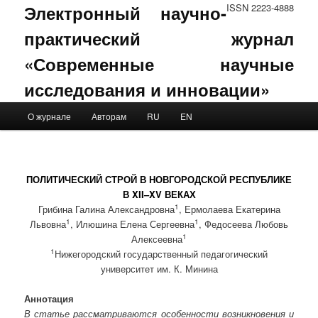
Электронный научно-
ISSN 2223-4888
практический журнал
«Современные научные
исследования и инновации»
Main menu
О журнале
Авторам
RU
EN
Skip to primary content
Skip to secondary content
ПОЛИТИЧЕСКИЙ СТРОЙ В НОВГОРОДСКОЙ РЕСПУБЛИКЕ
В XII–XV ВЕКАХ
1
Грибина Галина Александровна
, Ермолаева Екатерина
1
1
Львовна
, Илюшина Елена Сергеевна
, Федосеева Любовь
1
Алексеевна
1
Нижегородский государственный педагогический
университет им. К. Минина
Аннотация
В статье рассматриваются особенности возникновения и