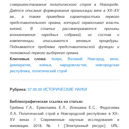
совершенствования политического строя в Новгороде.
Даётся описание формирования организации вече в XII–XV
вв., а также приведена характеристика первого
представительного органа, который ограничивал власть
князей. В статье рассматриваются причины
возникновения народных собраний, их состав и
компетенции, описываются вечевые процедуры.
Поднимается проблема представительской функции и
полномочий первого выборного органа.
Ключевые слова:
бояре
,
Великий Новгород
,
вече
,
демократия
,
князья
,
народовластие
,
новгородская
республика
,
политический строй
Рубрика:
07.00.00 ИСТОРИЧЕСКИЕ НАУКИ
Библиографическая ссылка на статью:
Грибина Г.А., Ермолаева Е.Л., Илюшина Е.С., Федосеева
Л.А. Политический строй в Новгородской республике в XII–
XV веках // Современные научные исследования и
инновации. 2018. № 1 [Электронный ресурс]. URL: