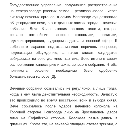
Государственное управление, получившее распространение
на северо-западе русских земель, реализовывалось через
систему вечевых органов: в самом Новгороде существовало
общегородское вече, а в отдельных частях города – вечевые
собрания. Вече было высшим органом власти, которое
решало важнейшие вопросы экономики, политики,
администрирования, судопроизводства и военной сфер. К
собраниям заранее подготавливался перечень вопросов,
подлежащие обсуждению, а также список кандидатов
избираемых на вече должностных лиц. Вече имело в своем
распоряжении канцелярию и архив вечевого собрания. Чтобы
принимать решения необходимо было одобрение
большинством голосов [2].
Вечевые собрания созывались не регулярно, а лишь тогда,
когда в нем была действительная необходимость. Зачастую
это происходило во время восстаний, войн и выбора князя.
Вече собиралось после ударов вечевого колокола на
Торговой стороне Новгорода либо на Ярославовом дворе
либо на Софийской стороне. Колокола размещались в
гридницах. Кроме это, на вечевой площади стояла трибуна, с