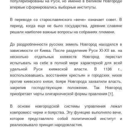
популяризированы на Руси, но именно в Великом Новгороде
впервые сформировались выборные институты.
В переводе со старославянского «вече» означает совет. В
период, когда еще не было государства, древние славяне
решали наиболее важные вопросы на собраниях племени.
До раздробленности русских земель Новгород находился в
зависимости от Киева. После разделение Руси XI-ХII вв. на
несколько отдельных княжеств Новгород перестал
испытывать на себе в полной мере характерной для всей
удельной Руси княжеской власти. В 1136 г.,
воспользовавшись восстанием крестьян и городских низов
против киевского князя, бояре Новгорода захватили власть,
закрепив господствующее положение. Так Новгород
приобретает черты олигархической формы правления [1].
В основе новгородской системы управления лежал
компромисс черни и боярства. Эту функцию выполняло вече,
которое представляло собой политический институт и
реализовывало принцип народовластия.