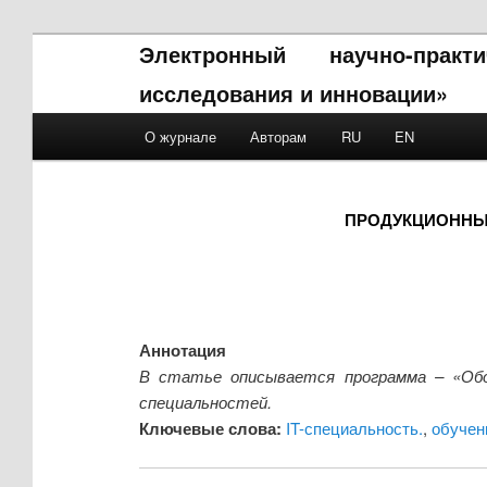
Электронный научно-прак
исследования и инновации»
Main menu
О журнале
Авторам
RU
EN
Skip to primary content
Skip to secondary content
ПРОДУКЦИОННЫЕ
Аннотация
В статье описывается программа – «Обо
специальностей.
Ключевые слова:
IT-специальность.
,
обучен