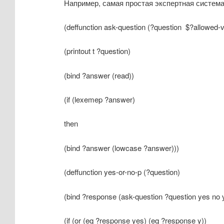
Например, самая простая экспертная система
(deffunction ask-question (?question $?allowed-
(printout t ?question)
(bind ?answer (read))
(if (lexemep ?answer)
then
(bind ?answer (lowcase ?answer)))
(deffunction yes-or-no-p (?question)
(bind ?response (ask-question ?question yes no у
(if (or (eq ?response yes) (eq ?response y))