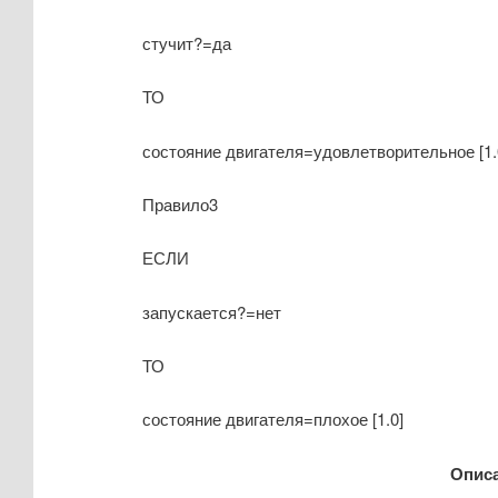
стучит?=да
ТО
состояние двигателя=удовлетворительное [1.
Правило3
ЕСЛИ
запускается?=нет
ТО
состояние двигателя=плохое [1.0]
Описа