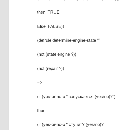
then TRUE
Else FALSE))
(defrule determine-engine-state “”
(not (state engine ?))
(not (repair ?))
=>
(if (yes-or-no-p ” запускается (yes/no)?”)
then
(if (yes-or-no-p “
стучит? (yes/no)?