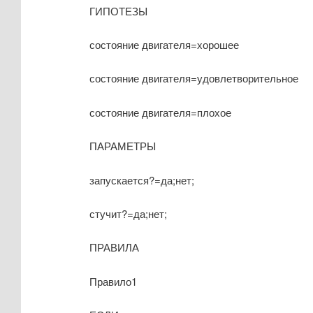
ГИПОТЕЗЫ
состояние двигателя=хорошее
состояние двигателя=удовлетворительное
состояние двигателя=плохое
ПАРАМЕТРЫ
запускается?=да;нет;
стучит?=да;нет;
ПРАВИЛА
Правило1