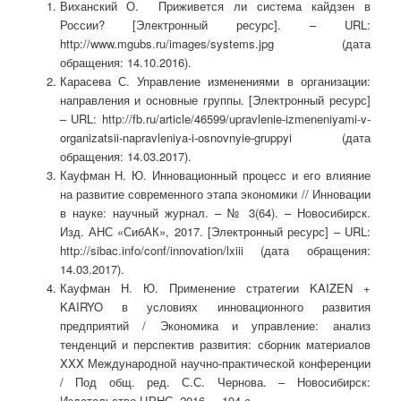
Виханский О. Приживется ли система кайдзен в
России? [Электронный ресурс]. – URL:
http://www.mgubs.ru/images/systems.jpg (дата
обращения: 14.10.2016).
Карасева С. Управление изменениями в организации:
направления и основные группы. [Электронный ресурс]
– URL: http://fb.ru/article/46599/upravlenie-izmeneniyami-v-
organizatsii-napravleniya-i-osnovnyie-gruppyi (дата
обращения: 14.03.2017).
Кауфман Н. Ю. Инновационный процесс и его влияние
на развитие современного этапа экономики // Инновации
в науке: научный журнал. – № 3(64). – Новосибирск.
Изд. АНС «СибАК», 2017. [Электронный ресурс] – URL:
http://sibac.info/conf/innovation/lxiii (дата обращения:
14.03.2017).
Кауфман Н. Ю. Применение стратегии KAIZEN +
KAIRYO в условиях инновационного развития
предприятий / Экономика и управление: анализ
тенденций и перспектив развития: сборник материалов
XXX Международной научно-практической конференции
/ Под общ. ред. С.С. Чернова. – Новосибирск:
Издательство ЦРНС, 2016. – 194 с.