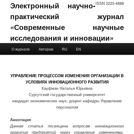
Электронный научно-
ISSN 2223-4888
практический журнал
«Современные научные
исследования и инновации»
Main menu
О журнале
Авторам
RU
EN
Skip to primary content
Skip to secondary content
УПРАВЛЕНИЕ ПРОЦЕССОМ ИЗМЕНЕНИЯ ОРГАНИЗАЦИИ В
УСЛОВИЯХ ИННОВАЦИОННОГО РАЗВИТИЯ
Кауфман Наталья Юрьевна
Сургутский государственный университет
кандидат экономических наук, доцент кафедры Управление
персоналом
Аннотация
Данная статья посвящена вопросам инновационного
развития предприятий через управление изменениями.