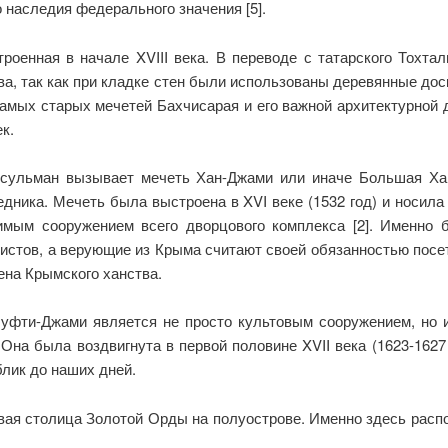
наследия федерального значения [5].
роенная в начале XVIII века. В переводе с татарского Тохта
ва, так как при кладке стен были использованы деревянные до
амых старых мечетей Бахчисарая и его важной архитектурной д
к.
сульман вызывает мечеть Хан-Джами или иначе Большая Хан
едника. Мечеть была выстроена в XVI веке (1532 год) и носила 
имым сооружением всего дворцового комплекса [2]. Именно б
ристов, а верующие из Крыма считают своей обязанностью посе
ена Крымского ханства.
уфти-Джами является не просто культовым сооружением, но и
Она была воздвигнута в первой половине XVII века (1623-1627
лик до наших дней.
ая столица Золотой Орды на полуострове. Именно здесь расп