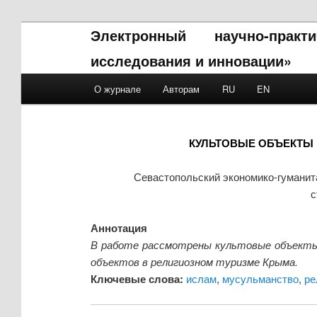
Электронный научно-прак
исследования и инновации»
Main menu
О журнале
Авторам
RU
EN
Skip to primary content
Skip to secondary content
КУЛЬТОВЫЕ ОБЪЕКТЫ 
Севастопольский экономико-гуманит
с
Аннотация
В работе рассмотрены культовые объекты 
объектов в религиозном туризме Крыма.
Ключевые слова:
ислам
,
мусульманство
,
ре