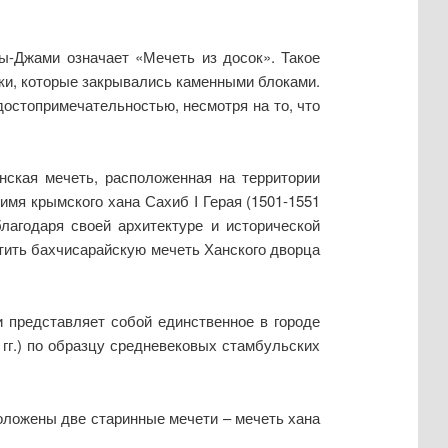
лы-Джами означает «Мечеть из досок». Такое
ски, которые закрывались каменными блоками.
остопримечательностью, несмотря на то, что
ская мечеть, расположенная на территории
имя крымского хана Сахиб I Герая (1501-1551
лагодаря своей архитектуре и исторической
тить бахчисарайскую мечеть Ханского дворца
 представляет собой единственное в городе
 гг.) по образцу средневековых стамбульских
оложены две старинные мечети – мечеть хана