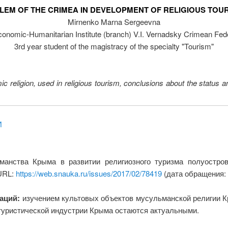
LEM OF THE CRIMEA IN DEVELOPMENT OF RELIGIOUS TOUR
Mirnenko Marna Sergeevna
onomic-Humanitarian Institute (branch) V.I. Vernadsky Crimean Fede
3rd year student of the magistracy of the specialty "Tourism"
c religion, used in religious tourism, conclusions about the status an
И
анства Крыма в развитии религиозного туризма полуостро
 URL:
https://web.snauka.ru/issues/2017/02/78419
(дата обращения: 
каций:
изучением культовых объектов мусульманской религии Кр
 туриcтической индустрии Крыма остаются актуальными.