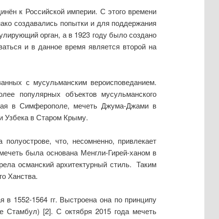
инён к Российской империи. С этого времени
нако создавались попытки и для поддержания
улирующий орган, а в 1923 году было создано
аться и в данное время является второй на
язанных с мусульманским вероисповеданием.
олее популярных объектов мусульманского
нная в Симферополе, мечеть Джума-Джами в
и Узбека в Старом Крыму.
полуострове, что, несомненно, привлекает
мечеть была основана Менгли-Гирей-ханом в
обрела османский архитектурный стиль. Таким
го Ханства.
 в 1552-1564 гг. Выстроена она по принципу
 Стамбул) [2]. С октября 2015 года мечеть