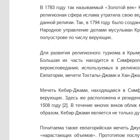
В 1783 году так называемый «Золотой век» 
религиозная сфера ислама утратила свою ве
данной религии. Так, в 1794 году было созд
Народное управление делами мусульман Кры
полуострове по числу верующих.
Для развития религиозного туризма в Крым
Большая их часть находится в Симферопо
вероисповедания, используемых в религио
Евпатории, мечети Тохталы-Джами и Хан-Джа
Мечеть Кебир-Джами, находящаяся в Симфе
верующих. Здесь же расположена и резиден
1508 году [2]. В течение многих веков обли
образом, Кебир-Джами является не только ду
Почитаема также евпаторийская мечеть Джум
«нарастающих объемов». Прототипом послуж