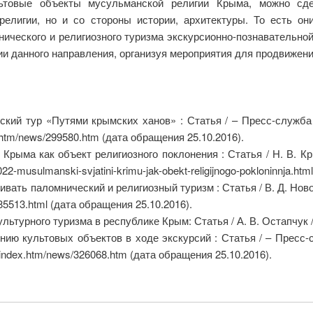
ьтовые объекты мусульманской религии Крыма, можно сде
религии, но и со стороны истории, архитектуры. То есть о
нического и религиозного туризма экскурсионно-познавательно
и данного направления, организуя мероприятия для продвижени
кий тур «Путями крымских ханов» : Статья / – Пресс-служба 
ex.htm/news/299580.htm (дата обращения 25.10.2016).
Крыма как объект религиозного поклонения : Статья / Н. В. 
/1022-musulmanski-svjatini-krimu-jak-obekt-religijnogo-pokloninnja.h
ивать паломнический и религиозный туризм : Статья / В. Д. Ново
185513.html (дата обращения 25.10.2016).
льтурного туризма в республике Крым: Статья / А. В. Остапчук //
ию культовых объектов в ходе экскурсий : Статья / – Пресс-
us/index.htm/news/326068.htm (дата обращения 25.10.2016).