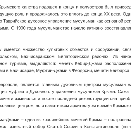
Крымского ханства подошел к концу и полуостров был присоед
дущую роль и продолжалось это вплоть до конца XX века. Од
ано Таврийское духовное управление мусульман как основной рег
ма. С 1990 года мусульманство начало активно восстанавлив
у имеется множество культовых объектов и сооружений, св
льском, Бахчисарайском, Евпаторийском районах. Из наиб
зном туризме, выделяются: мечеть Кебир-Джами расположе
ми в Бахчисарае, Муфтий-Джами в Феодосии, мечети Бейбарса 
рополе, является главным духовным центром мусульман на 
ция муфтия и Духовного управления мусульман Крыма. Сама 
к мечети изменялся и после последней реконструкции она при
ховным центром, но и памятником архитектуры времён Крымско
а-Джами – одна из красивейших мечетей Крыма – построенная
ил известный собор Святой Софии в Константинополе (ныне