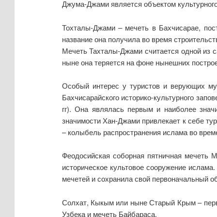
Джума-Джами является объектом культурного 
Тохталы-Джами – мечеть в Бахчисарае, пост
название она получила во время строительст
Мечеть Тахталы-Джами считается одной из с
ныне она теряется на фоне нынешних построе
Особый интерес у туристов и верующих му
Бахчисарайского историко-культурного запов
гг). Она являлась первым и наиболее знач
значимости Хан-Джами привлекает к себе ту
– колыбель распространения ислама во врем
Феодосийская соборная пятничная мечеть М
историческое культовое сооружение ислама. 
мечетей и сохранила свой первоначальный об
Солхат, Кыкым или ныне Старый Крым – перв
Узбека и мечеть Байбараса.