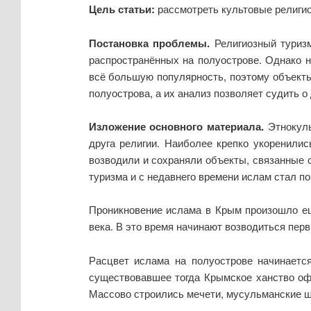
Цель статьи:
рассмотреть культовые религио
Постановка проблемы.
Религиозный туриз
распространённых на полуострове. Однако 
всё большую популярность, поэтому объекты
полуострова, а их анализ позволяет судить о
Изложение основного материала.
Этнокул
друга религии. Наиболее крепко укоренилис
возводили и сохраняли объекты, связанные 
туризма и с недавнего времени ислам стал п
Проникновение ислама в Крым произошло ещё 
века. В это время начинают возводиться пер
Расцвет ислама на полуострове начинаетс
существовавшее тогда Крымское ханство офи
Массово строились мечети, мусульманские ш