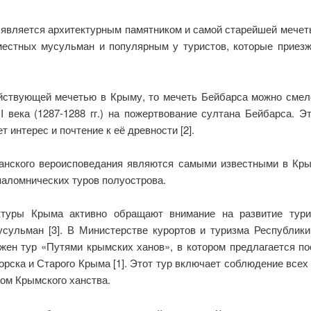
у, является архитектурным памятником и самой старейшей мече
естных мусульман и популярным у туристов, которые приез
йствующей мечетью в Крыму, то мечеть Бейбарса можно смел
I века (1287-1288 гг.) на пожертвование султана Бейбарса. 
т интерес и почтение к её древности [2].
нского вероисповедания являются самыми известными в Крым
паломнических туров полуострова.
ктуры Крыма активно обращают внимание на развитие туриз
мусульман [3]. В Министерстве курортов и туризма Республи
ожен тур «Путями крымских ханов», в котором предлагается 
рска и Старого Крыма [1]. Этот тур включает соблюдение всех 
ом Крымского ханства.