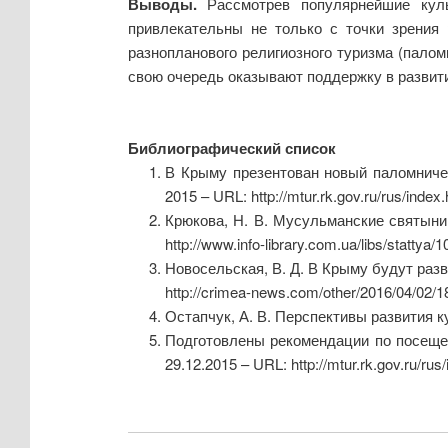
Выводы.
Рассмотрев популярнейшие кул
привлекательны не только с точки зрения 
разнопланового религиозного туризма (палом
свою очередь оказывают поддержку в развити
Библиографический список
В Крыму презентован новый паломничес
2015 – URL: http://mtur.rk.gov.ru/rus/ind
Крюкова, Н. В. Мусульманские святыни 
http://www.info-library.com.ua/libs/stattya
Новосельская, В. Д. В Крыму будут разв
http://crimea-news.com/other/2016/04/02/
Остапчук, А. В. Перспективы развития ку
Подготовлены рекомендации по посещен
29.12.2015 – URL: http://mtur.rk.gov.ru/r