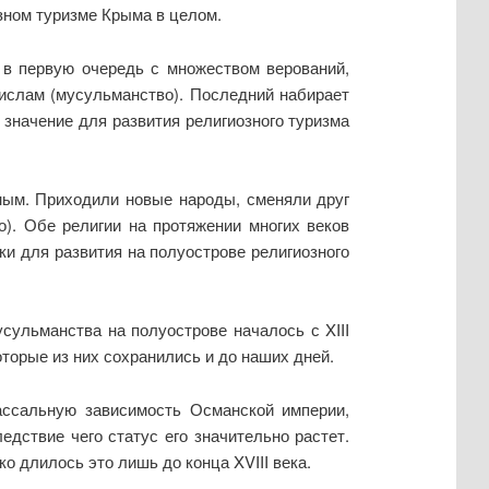
зном туризме Крыма в целом.
 в первую очередь с множеством верований,
ислам (мусульманство). Последний набирает
значение для развития религиозного туризма
ным. Приходили новые народы, сменяли друг
о). Обе религии на протяжении многих веков
и для развития на полуострове религиозного
усульманства на полуострове началось с XIII
торые из них сохранились и до наших дней.
ассальную зависимость Османской империи,
дствие чего статус его значительно растет.
 длилось это лишь до конца XVIII века.