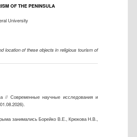
ISM OF THE PENINSULA
ral University
d location of these objects in religious tourism of
ва // Современные научные исследования и
01.08.2026).
ыма занимались Борейко В.Е., Крюкова Н.В.,