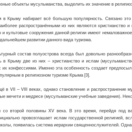
зные объекты мусульманства, выделить их значение в религио
м в Крыму набирает всё большую популярность. Связано это
наиболее распространёнными из них являются христианство и 
 и культовые сооружения данной религии имеют немаловажное 
 дальнейшем развитии данного вида туризма.
ьтурный состав полуострова всегда был довольно разнообраз
ь в Крыму две из них – христианство и ислам (мусульманств
с их конфессиями. Именно эта особенность создает предпосылк
опулярным в религиозном туризме Крыма [3].
в VII – VIII веках, однако становление и распространение м
вые мечети и медресе (мусульманские учебные заведения). Неко
я со второй половины XV века. В это время, перейдя под в
циально провозглашает ислам государственной религией, всле
колы, появилась система иерархии священнослужителей. Однако