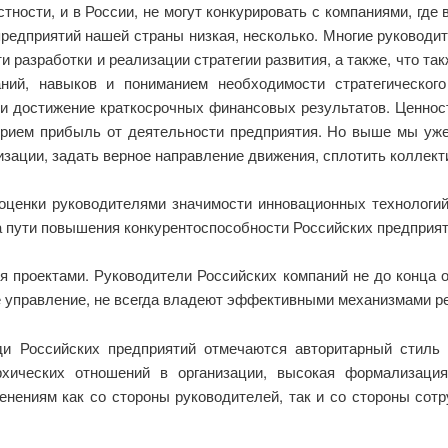
стности, и в России, не могут конкурировать с компаниями, г
предприятий нашей страны низкая, несколько. Многие руководи
 разработки и реализации стратегии развития, а также, что та
ний, навыков и пониманием необходимости стратегическог
и достижение краткосрочных финансовых результатов. Ценнос
рием прибыль от деятельности предприятия. Но выше мы уже 
зации, задать верное направление движения, сплотить коллекти
ценки руководителями значимости инновационных технологий,
а пути повышения конкурентоспособности Российских предприя
проектами. Руководители Российских компаний не до конца о
 управление, не всегда владеют эффективными механизмами реа
и Российских предприятий отмечаются авторитарный стиль р
рхических отношений в организации, высокая формализаци
нениям как со стороны руководителей, так и со стороны сотр