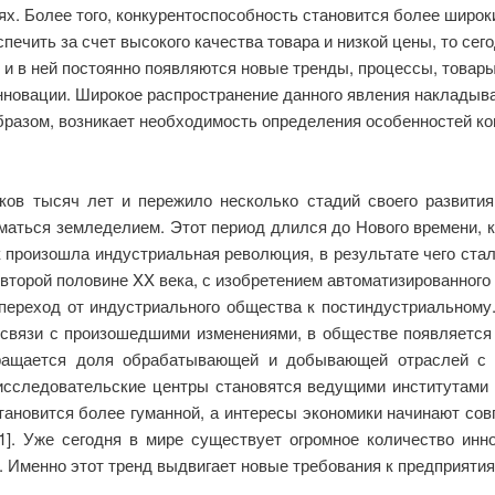
ях. Более того, конкурентоспособность становится более широк
ечить за счет высокого качества товара и низкой цены, то сег
и в ней постоянно появляются новые тренды, процессы, товары,
нновации. Широкое распространение данного явления накладыв
бразом, возникает необходимость определения особенностей ко
ов тысяч лет и пережило несколько стадий своего развити
аться земледелием. Этот период длился до Нового времени, ког
 произошла индустриальная революция, в результате чего ста
 второй половине XX века, с изобретением автоматизированного 
переход от индустриального общества к постиндустриальному
 связи с произошедшими изменениями, в обществе появляется
окращается доля обрабатывающей и добывающей отраслей с 
 исследовательские центры становятся ведущими институтами 
тановится более гуманной, а интересы экономики начинают со
[1]. Уже сегодня в мире существует огромное количество инн
. Именно этот тренд выдвигает новые требования к предприятия