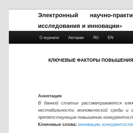
Электронный научно-прак
исследования и инновации»
Main menu
О журнале
Авторам
RU
EN
Skip to primary content
Skip to secondary content
КЛЮЧЕВЫЕ ФАКТОРЫ ПОВЫШЕНИЯ 
Аннотация
В данной статье рассматриваются ключе
нестабильности экономической среды и 
препятствующие повышению конкурентоспос
Ключевые слова:
инновации
,
конкурентоспо