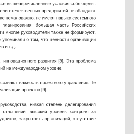
де все вышеперечисленные условия соблюдены.
тели отечественных предприятий не обладают
кже немаловажно, не имеют навыка системного
о планирования, большая часть Российских
ти многие руководители также не формируют,
упоминали о том, что ценности организации
в и т.д.
 инновационного развития [8]. Эта проблема
тий на международном уровне.
сознают важность проектного управления. Те
лизации проектов [9].
уководства, низкая степень делегирования
я отношений, высокий уровень контроля за
удников, закрытость организаций, отсутствие