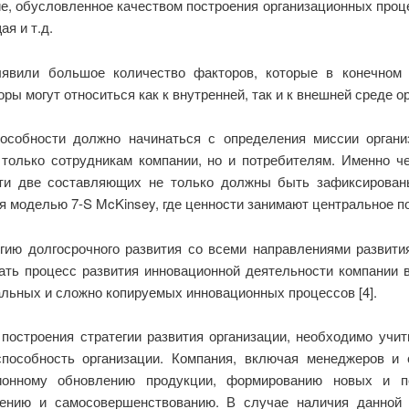
е, обусловленное качеством построения организационных проце
я и т.д.
ыявили большое количество факторов, которые в конечном 
ы могут относиться как к внутренней, так и к внешней среде о
особности должно начинаться с определения миссии орган
только сотрудникам компании, но и потребителям. Именно ч
Эти две составляющих не только должны быть зафиксирован
я моделью 7-S McKinsey, где ценности занимают центральное п
гию долгосрочного развития со всеми направлениями развити
ать процесс развития инновационной деятельности компании в
альных и сложно копируемых инновационных процессов [4].
построения стратегии развития организации, необходимо учит
способность организации. Компания, включая менеджеров и 
ионному обновлению продукции, формированию новых и п
чению и самосовершенствованию. В случае наличия данной 