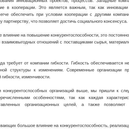
вания инновационных проектов, процессов. Западные компа
ие в кооперации. Это является важным, так как инноваци
егче обеспечить при условии кооперации с другими компан
 партнерству, что позволяет достичь социального консенсуса.
 влияние на повышение конкурентоспособности, это постоянно
взаимовыгодных отношений с поставщиками сырья, материалов
а требует от компании гибкости. Гибкость обеспечивается не
нной структуры к изменениям. Современные организации п
 гибкости, изменчивости.
и конкурентоспособных организаций выше, мы пришли к сл
речисленными особенностями, так как каждая характерис
ставленных организационных целей, а также позволяют 
вающих большое влияние на конкурентоспособность, реализаци