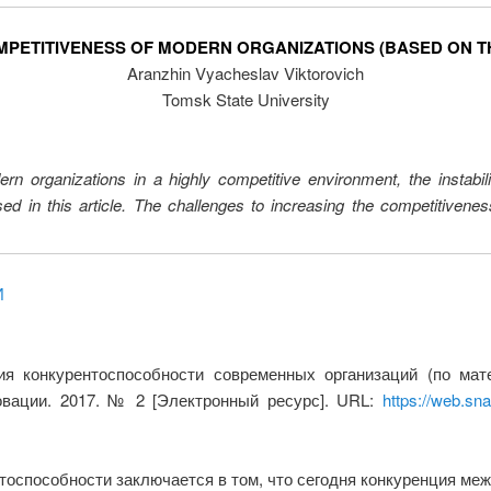
PETITIVENESS OF MODERN ORGANIZATIONS (BASED ON TH
Aranzhin Vyacheslav Viktorovich
Tomsk State University
rn organizations in a highly competitive environment, the instabi
ed in this article. The challenges to increasing the competitivene
И
 конкурентоспособности современных организаций (по мате
вации. 2017. № 2 [Электронный ресурс]. URL:
https://web.sn
способности заключается в том, что сегодня конкуренция меж