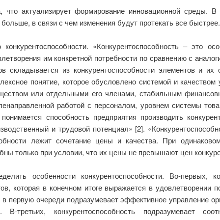
, что актуализирует формирование инновационной среды. 
 больше, в связи с чем изменения будут протекать все быстрее.
конкурентоспособности. «Конкурентоспособность – это особ
влетворения им конкретной потребности по сравнению с анало
тов складывается из конкурентоспособности элементов и их о
лексное понятие, которое обусловлено системой и качеством 
бществом или отдельными его членами, стабильным финансов
енаправленной работой с персоналом, уровнем системы това
 понимается способность предприятия производить конкурен
водственный и трудовой потенциал» [2]. «Конкурентоспособн
собности лежит сочетание цены и качества. При одинаково
ны только при условии, что их цены не превышают цен конкурен
делить особенности конкурентоспособности. Во-первых, к
ов, которая в конечном итоге выражается в удовлетворении по
 в первую очереди подразумевает эффективное управление ор
о. В-третьих, конкурентоспособность подразумевает со