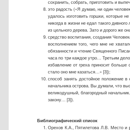
сохранить, собрать, приготовить и выпе
это радость («Я думаю, ни один челове
удалось изготовить горшки, которые не
никогда в жизни не едал такого дивного
из цельного дерева. Зато и дорого же о
средство воспитания, создания Человека
восполнением того, чего мне не хвата
обязанности и чтение Священного Писан
часа по три каждое утро… Третьим дело
избавление от греха приносит больше 
стало оно мне казаться…» [3]);
способ занять достойное положение в 
начальника острова. Вы думали, что вы
великодушный, благородный начальник. 
закону… [3]).
Библиографический список
Орехов К.А., Пятилетова Л.В. Место и 