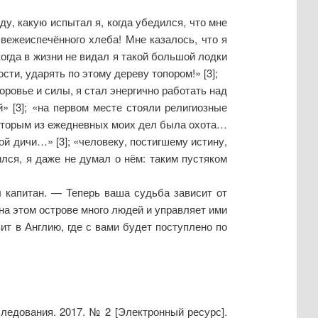
у, какую испытал я, когда убедился, что мне
свежеиспечённого хлеба! Мне казалось, что я
когда в жизни не видал я такой большой лодки
сти, ударять по этому дереву топором!» [3];
оровье и силы, я стал энергично работать над
» [3]; «на первом месте стояли религиозные
. Вторым из ежедневных моих дел была охота…
й дичи…» [3]; «человеку, постигшему истину,
лся, я даже не думал о нём: таким пустяком
 капитан. — Теперь ваша судьба зависит от
на этом острове много людей и управляет ими
ит в Англию, где с вами будет поступлено по
следования. 2017. № 2 [Электронный ресурс].