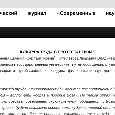
тический журнал «Современные нау
КУЛЬТУРА ТРУДА В ПРОТЕСТАНТИЗМЕ
нева Евгения Константиновна
, Пятилетова Людмила Владими
1
ральский государственный университет путей сообщения, студ
иверситет путей сообщения, кандидат философских наук, доце
лигией труда»: приравниваемый к молитве как воплощающей
ком – воплотить «образ и подобие Бога». Не таков образ т
, создавая совершенно иную культуру «обращения» с Богом
 кровь», будучи выражено средствами художественной деяте
ром автор отобразил основные характеристики труда, 