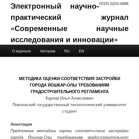
Электронный научно-
ISSN 2223-4888
практический журнал
«Современные научные
исследования и инновации»
Main menu
О журнале
Авторам
RU
EN
Skip to primary content
Skip to secondary content
МЕТОДИКА ОЦЕНКИ СООТВЕТСТВИЯ ЗАСТРОЙКИ
ГОРОДА ЙОШКАР-ОЛЫ ТРЕБОВАНИЯМ
ГРАДОСТРОИТЕЛЬНОГО РЕГЛАМЕНТА
Карпов Илья Алексеевич
Поволжский государственный технологический университет
студент
Аннотация
Предложена методика оценки соответствия застройки
города Йошкар-Олы требованиям градостроительного