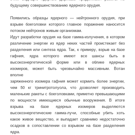
будущему совершенствованию ядерного орудия.
Появились образцы ядерного — нейтронного орудия, при
взрыве боеголовки которого главное поражение наносится
потоком нейтронов живым организмам.
Идут разработки орудия на базе гамма-излучения, в котором
различение энергии из ядер неких частей проистекает без
разделения или синтеза ядра. Так, к примеру, взрыв на базе
гафния, ядра которого имеют все шансы быть в
высокоэнергетической форме или в облике ядерных
изомеров, может быть чрезвычайно массивным. Вотан
вполне
заряженного изомера гафния может кормить более энергии,
чем 50 кг тринитротолуола, что дозволяет производить
маленькие ракеты с боеголовками, приметно превышающими
по мощности имеющиеся обычные вооружения. В итоге
взрыва на базе ядерных изомеров выделяются
высокоэнергетические гамма-лучи, способные убить хоть
какое живое вещество, и выпадает сравнимо недостаточно
осадков в сопоставлении со взрывом на базе разделения
ядра.