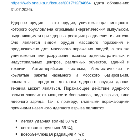
https://web.snauka.ru/issues/2017/12/84864
(дата обращения:
31.07.2026).
Ядерное орудие — это орудие, уничтожающая мощность
которого обусловлена огромным энергетическим импульсом,
выделяющимся при ядерных реакциях разделения и синтеза.
Оно является видом орудия массового поражения и
предназначено для массового поражения людей, а так же
уничтожения или разрушения важных административных и
индустриальных центров, различных объектов, зданий и
техники. Артиллерийские системы, баллистические и
крылатые ракеты наземного и морского базирования,
самолеты – средство доставки ядерного орудия данная
техника может являться. Поражающее действие ядерного
взрыва зависит от мощности боеприпаса, вида взрыва, типа
ядерного заряда. Так, к примеру, главными поражающими
причинами наземного ядерного взрыва являются:
легкая ударная волна( 50 %);
световое излучение( 35 %);
всеобъемлющая радиация( 4 %);