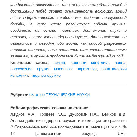
конфликтов показывает, что одну из важнейших ролей в
достижении побед играет оснащенность воюющих армий
высокоэффективными средствами ведения вооруженной
борьбы, в том числе различными видами оружия,
созданного на основе новейших достижений науки и
техники, в том числе ядерное оружие. Это положение не
изменилось и сегодня, ибо война, как способ разрешения
спорных вопросов, пока остается еще распространенным
явлением, а ору-жие продолжает быть ее движущей силой.
Ключевые слова:
армия
,
военный конфликт
,
война
,
вооружение
,
оружие массового поражения
,
политический
конфликт
,
ядерное оружие
Рубрика:
05.00.00 ТЕХНИЧЕСКИЕ НАУКИ
Библиографическая ссылка на статью:
Жидков А.А., Гордеев К.С., Дубровин Н.А., Бычков Д.В.
Анализ действия ядерного оружия и тенденции его развития
// Современные научные исследования и инновации. 2017. №
12 [Электронный ресурс]. URL: