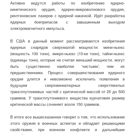
Активно ведутся работы по изобретению ядерно-
кинетического орудия, ядерно-микроволнового орудия,
рентгеновских лазеров с ядерной накачкой. Идёт разработка
ядерных боеприпасов с завышенным выходом
электромагнитного импульса.
В США в данный момент рассматриваются изобретения
ядерных снарядов сверхмалой мощности: мини-ньюкс
(мощность 100 тонн), микро-ньюкс (10-ки тонн), тайни-ньюкс
(единицы тонн), которые не считая меньшей мощности, могут
быть существенно наиболее ‘чистыми’, чем их
предшественники. Процесс совершенствования ядерного
орудия длится и невозможно исключить появления в
будущем сверхминиатюрных сверхтяжелых
трансплутониевых частей с критической массой от 25 до 500
граммов. У трансплутониевого вещества курчатовия размер
критической массы сочиняет возле 150 граммов.
В итоге все вышесказанное говорит о том, что использование
этого оружия в военных аспектах и обладает решающими
свойствами, при военном конфликте и дальнейшие