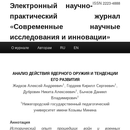
Электронный научно-
ISSN 2223-4888
практический журнал
«Современные научные
исследования и инновации»
Main menu
О журнале
Авторам
RU
EN
Skip to primary content
Skip to secondary content
АНАЛИЗ ДЕЙСТВИЯ ЯДЕРНОГО ОРУЖИЯ И ТЕНДЕНЦИИ
ЕГО РАЗВИТИЯ
1
1
Жидков Алексей Андреевич
, Гордеев Кирилл Сергеевич
,
1
Дубровин Никита Алексеевич
, Бычков Даниил
1
Владимирович
1
Нижегородский государственный педагогический
университет имени Козьмы Минина
Аннотация
Исторический опыт прошедших войн и военных