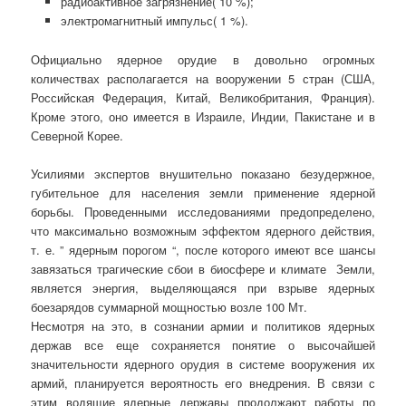
радиоактивное загрязнение( 10 %);
электромагнитный импульс( 1 %).
Официально ядерное орудие в довольно огромных
количествах располагается на вооружении 5 стран (США,
Российская Федерация, Китай, Великобритания, Франция).
Кроме этого, оно имеется в Израиле, Индии, Пакистане и в
Северной Корее.
Усилиями экспертов внушительно показано безудержное,
губительное для населения земли применение ядерной
борьбы. Проведенными исследованиями предопределено,
что максимально возможным эффектом ядерного действия,
т. е. ” ядерным порогом “, после которого имеют все шансы
завязаться трагические сбои в биосфере и климате Земли,
является энергия, выделяющаяся при взрыве ядерных
боезарядов суммарной мощностью возле 100 Мт.
Несмотря на это, в сознании армии и политиков ядерных
держав все еще сохраняется понятие о высочайшей
значительности ядерного орудия в системе вооружения их
армий, планируется вероятность его внедрения. В связи с
этим водящие ядерные державы продолжают работы по