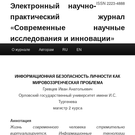
Электронный научно-
ISSN 2223-4888
практический журнал
«Современные научные
исследования и инновации»
Main menu
О журнале
Авторам
RU
EN
Skip to primary content
Skip to secondary content
ИНФОРМАЦИОННАЯ БЕЗОПАСНОСТЬ ЛИЧНОСТИ КАК
МИРОВОЗЗРЕНЧЕСКАЯ ПРОБЛЕМА
Гревцев Иван Анатольевич
Орловский государственный университет имени И.С.
Тургенева
магистр 2 курса
Аннотация
Жизнь современного человека стремительно
виртуализируется. Информационные технологии