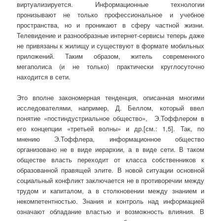
виртуализируется. Информационные технологии
пронизывают не только профессиональное и учебное
пространства, но и проникают в сферу частной жизни.
Телевидение и разнообразные интернет-сервисы теперь даже
не привязаны к жилищу и существуют в формате мобильных
приложений. Таким образом, житель современного
мегаполиса (и не только) практически круглосуточно
находится в сети.
Это вполне закономерная тенденция, описанная многими
исследователями, например, Д. Беллом, который ввел
понятие «постиндустриальное общество», Э.Тоффлером в
его концепции «третьей волны» и др.[см.: 1,5]. Так, по
мнению Э.Тоффлера, информационное общество
организовано не в виде иерархии, а в виде сети. В таком
обществе власть переходит от класса собственников к
образованной правящей элите. В новой ситуации основной
социальный конфликт заключается не в противоречии между
трудом и капиталом, а в столкновении между знанием и
некомпетентностью. Знания и контроль над информацией
означают обладание властью и возможность влияния. В