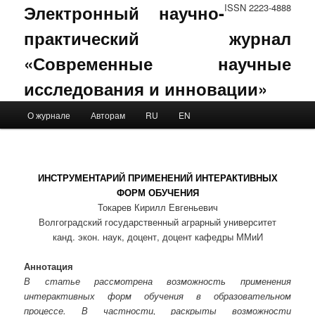
Электронный научно-
ISSN 2223-4888
практический журнал
«Современные научные
исследования и инновации»
Main menu
О журнале
Авторам
RU
EN
Skip to primary content
Skip to secondary content
ИНСТРУМЕНТАРИЙ ПРИМЕНЕНИЙ ИНТЕРАКТИВНЫХ
ФОРМ ОБУЧЕНИЯ
Токарев Кирилл Евгеньевич
Волгоградский государственный аграрный университет
канд. экон. наук, доцент, доцент кафедры ММиИ
Аннотация
В статье рассмотрена возможность применения
интерактивных форм обучения в образовательном
процессе. В частности, раскрыты возможности