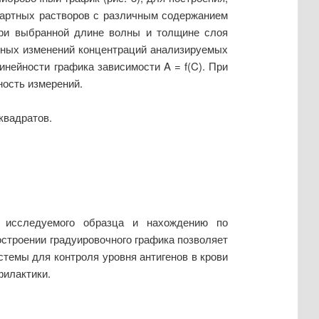
дартных растворов с различным содержанием
при выбранной длине волны и толщине слоя
жных изменений концентраций анализируемых
нейности графика зависимости A = f(C). При
ность измерений.
квадратов.
и исследуемого образца и нахождению по
строении градуировочного графика позволяет
стемы для контроля уровня антигенов в крови
филактики.