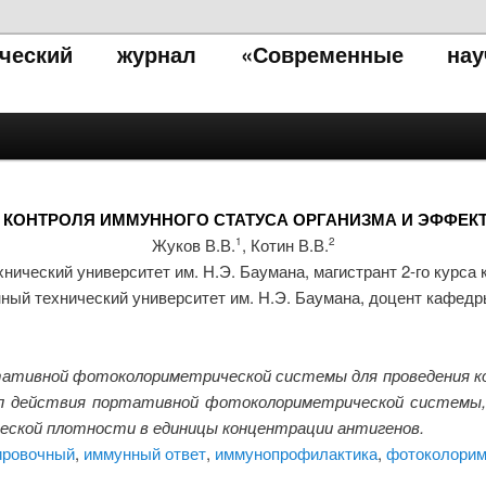
тический журнал «Современные нау
 КОНТРОЛЯ ИММУННОГО СТАТУСА ОРГАНИЗМА И ЭФФЕК
Жуков В.В.
, Котин В.В.
1
2
нический университет им. Н.Э. Баумана, магистрант 2-го курс
ный технический университет им. Н.Э. Баумана, доцент кафед
тивной фотоколориметрической системы для проведения кон
ип действия портативной фотоколориметрической системы, 
еской плотности в единицы концентрации антигенов.
ировочный
,
иммунный ответ
,
иммунопрофилактика
,
фотоколорим