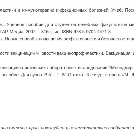
ктики и иммунотерапии инфекционных болезней: Учеб. Пособ
: Учебное пособие для студентов лечебных факультетов меди
АР-Медиа, 2007. – 816с.: ил. ISBN 978-5-9704-4471-3
ы. Новые способы повышения эффективности и безопасности ва
ости вакцинации //Новости вакцинопрофилактики. Вакцинация: 
рализации клинических лабораторных исследований //Менеджер з
особие: Для вузов. В 5 т. Т. IV. Оптика.–3-е изд., стереот //М.:
 или смежных прав, пожалуйста, незамедлительно сообщите 