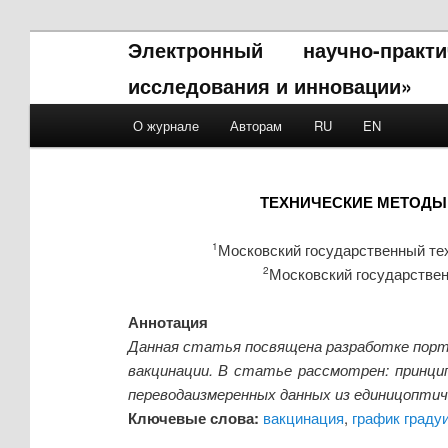
Электронный научно-прак
исследования и инновации»
Main menu
О журнале
Авторам
RU
EN
Skip to primary content
Skip to secondary content
ТЕХНИЧЕСКИЕ МЕТОДЫ
Московский государственный тех
1
Московский государствен
2
Аннотация
Данная статья посвящена разработке порта
вакцинации. В статье рассмотрен: принц
переводаизмеренных данных из единицоптич
Ключевые слова:
вакцинация
,
график граду