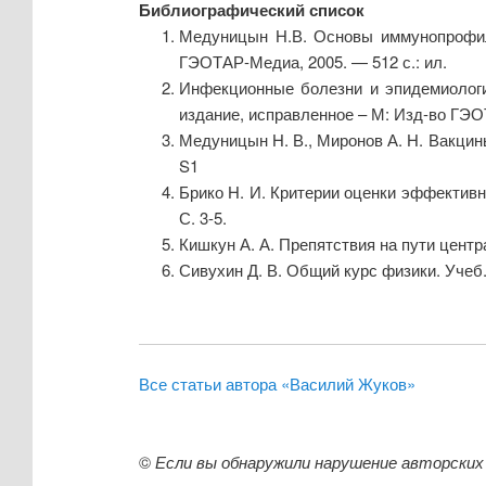
Библиографический список
Медуницын Н.В. Основы иммунопрофила
ГЭОТАР-Медиа, 2005. — 512 с.: ил.
Инфекционные болезни и эпидемиология
издание, исправленное – М: Изд-во ГЭОТ
Медуницын Н. В., Миронов А. Н. Вакцин
S1
Брико Н. И. Критерии оценки эффективн
С. 3-5.
Кишкун А. А. Препятствия на пути цент
Сивухин Д. В. Общий курс физики. Учеб. п
Все статьи автора «Василий Жуков»
©
Если вы обнаружили нарушение авторских