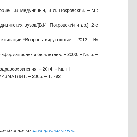
ие/Н.В Медуницын, В.И. Покровский. – М.:
цинских вузов/[В.И. Покровский и др.]; 2-е
кцинации //Вопросы вирусологии. – 2012. – №
информационный бюллетень. – 2000. – №. 5. –
дравоохранения. – 2014. – №. 11.
 ФИЗМАТЛИТ. – 2005. – Т. 792.
нам об этом по
электронной почте
.