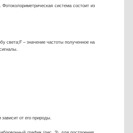
. Фотоколориметрическая система состоит из
бу света;F – значение частоты полученное на
сигналы.
 зависит от его природы.
бровочный график (рис. 3), для построения,