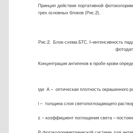
Принцип действия портативной фотоколориме
трех основных блоков (Рис.2).
Рис.2. Блок-схема БТС. I–интенсивность пад
фотодат
Концентрация антигенов в пробе крови опреде
где А – оптическая плотность окрашенного р
l – толщина слоя светопоглощающего раствор
ε – коэффициент поглощения света – постоян
В фотоколориметрической системе для интер