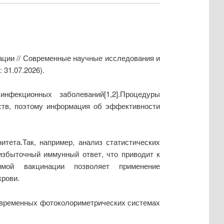
нации // Современные научные исследования и
 31.07.2026).
нфекционных заболеваний[1,2].Процедуры
ств, поэтому информация об эффективности
тета.Так, например, анализ статистических
избыточный иммунный ответ, что приводит к
имой вакцинации позволяет применение
крови.
овременных фотоколориметрических системах