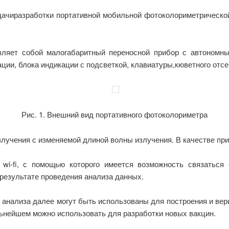
ачиразработки портативной мобильной фотоколориметрической
ляет собой малогабаритный переносной прибор с автономным
ии, блока индикации с подсветкой, клавиатуры,кюветного отсека
Рис. 1. Внешний вид портативного фотоколориметра
злучения с изменяемой длиной волны излучения. В качестве пр
wi-fi, с помощью которого имеется возможность связатьс
результате проведения анализа данных.
 анализа далее могут быть использованы для построения и в
льнейшем можно использовать для разработки новых вакцин.