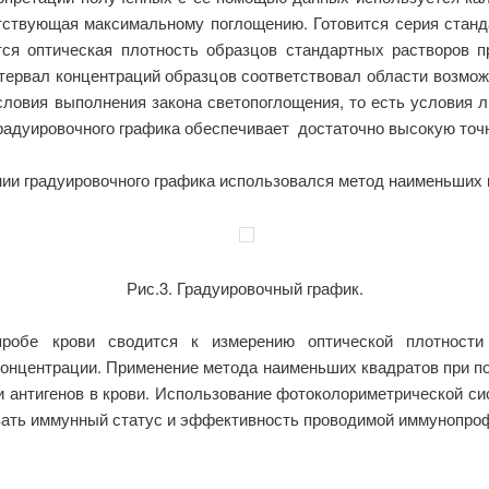
етствующая максимальному поглощению. Готовится серия стан
тся оптическая плотность образцов стандартных растворов 
тервал концентраций образцов соответствовал области возмо
ловия выполнения закона светопоглощения, то есть условия ли
радуировочного графика обеспечивает достаточно высокую точ
нии градуировочного графика использовался метод наименьших 
Рис.3. Градуировочный график.
пробе крови сводится к измерению оптической плотност
онцентрации. Применение метода наименьших квадратов при по
 антигенов в крови. Использование фотоколориметрической си
вать иммунный статус и эффективность проводимой иммунопро