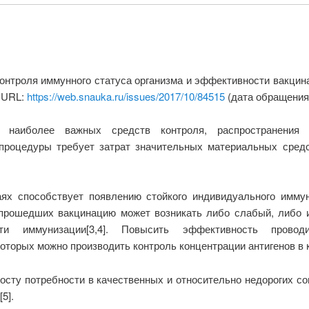
контроля иммунного статуса организма и эффективности вакци
. URL:
https://web.snauka.ru/issues/2017/10/84515
(дата обращения:
наиболее важных средств контроля, распространения и
процедуры требует затрат значительных материальных сред
ях способствует появлению стойкого индивидуального иммуни
прошедших вакцинацию может возникать либо слабый, либо 
ти иммунизации[3,4]. Повысить эффективность провод
торых можно производить контроль концентрации антигенов в 
осту потребности в качественных и относительно недорогих с
5].