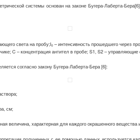
трической системы основан на законе Бугера-Лаберта-Бера[6]
ающего света на пробу;I
– интенсивность прошедшего через про
0
чике; C – концентрация антител в пробе; S1, S2 – управляющие 
ляется согласно закону Бугера-Лаберта-Бера [6]:
аствора;
а, см;
ная величина, характерная для каждого окрашенного вещества и
претации полученных с ее помощью данных используется кали