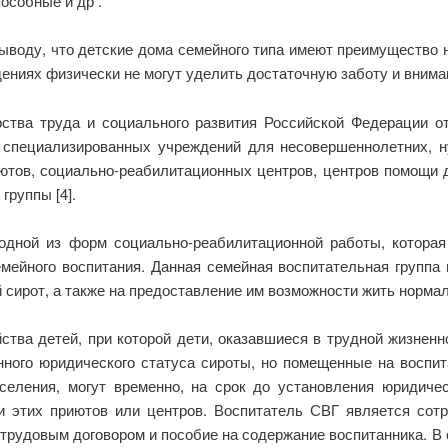
особные и др .
ыводу, что детские дома семейного типа имеют преимущество н
дениях физически не могут уделить достаточную заботу и внимани
ства труда и социального развития Российской Федерации 
и специализированных учреждений для несовершеннолетних, 
ютов, социально-реабилитационных центров, центров помощи 
группы [4].
одной из форм социально-реабилитационной работы, которая
емейного воспитания. Данная семейная воспитательная группа
й сирот, а также на предоставление им возможности жить норма
тва детей, при которой дети, оказавшиеся в трудной жизнен
нного юридического статуса сироты, но помещенные на воспи
еления, могут временно, на срок до установления юридичес
и этих приютов или центров. Воспитатель СВГ является сот
 трудовым договором и пособие на содержание воспитанника. В