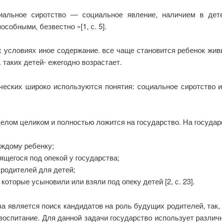
иальное сиротство — социальное явление, наличием в дете
собными, безвестно »[1, с. 5].
х условиях иное содержание. все чаще становится ребенок жив
 таких детей- ежегодно возрастает.
еских широко используются понятия: социальное сиротство и 
 целом целиком и полностью ложится на государство. На госуда
аждому ребенку;
ящегося под опекой у государства;
 родителей для детей;
которые усыновили или взяли под опеку детей [2, с. 23].
ва является поиск кандидатов на роль будущих родителей, так,
воспитание. Для данной задачи государство использует различ