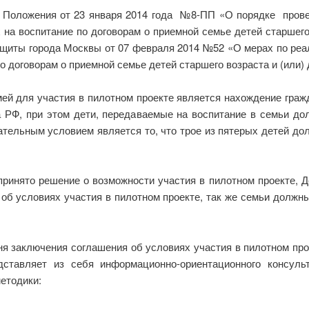
е Положения от 23 января 2014 года №8-ПП «О порядке провед
а воспитание по договорам о приемной семье детей старшего 
ащиты города Москвы от 07 февраля 2014 №52 «О мерах по реа
о договорам о приемной семье детей старшего возраста и (или)
й для участия в пилотном проекте является нахождение гражд
а РФ, при этом дети, передаваемые на воспитание в семьи д
ательным условием является то, что трое из пятерых детей до
принято решение о возможности участия в пилотном проекте,
об условиях участия в пилотном проекте, так же семьи должны
дня заключения соглашения об условиях участия в пилотном пр
едставляет из себя информационно-ориентационного консуль
етодики: