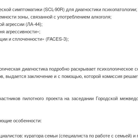
ской симптоматики (SCL-90R) для диагностики психопатологии;
емности зоны, связанной с употреблением алкоголя;
й агрессии (ЛА-44);
ня агрессивности»;
ции и сплоченности» (FACES-3);
огическая диагностика подробно раскрывает психологическое со
ов, выдается заключение и с помощью, которой комиссия решае
участников пилотного проекта на заседании Городской межв
ющие особенности:
циалистов: куратора семьи (специалиста по работе с семьей) и 