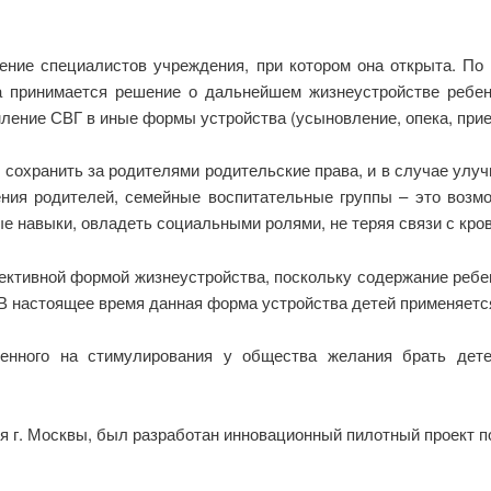
ние специалистов учреждения, при котором она открыта. По о
а принимается решение о дальнейшем жизнеустройстве ребе
ление СВГ в иные формы устройства (усыновление, опека, прие
сохранить за родителями родительские права, и в случае улу
ения родителей, семейные воспитательные группы – это возм
 навыки, овладеть социальными ролями, не теряя связи с кров
ективной формой жизнеустройства, поскольку содержание ребен
В настоящее время данная форма устройства детей применяется в
ленного на стимулирования у общества желания брать дете
 г. Москвы, был разработан инновационный пилотный проект 