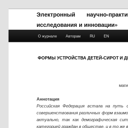
Электронный научно-прак
исследования и инновации»
Main menu
О журнале
Авторам
RU
EN
Skip to primary content
Skip to secondary content
ФОРМЫ УСТРОЙСТВА ДЕТЕЙ-СИРОТ И Д
маги
Аннотация
Российская Федерация встала на путь с
совершенствования различных форм взаимод
актуально, так как демографическая си
категорией граждан в обществе, и в то же 