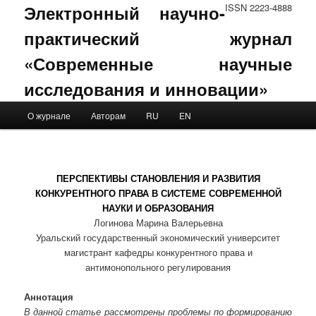
Электронный научно-
ISSN 2223-4888
практический журнал
«Современные научные
исследования и инновации»
Main menu
О журнале
Авторам
RU
EN
Skip to primary content
Skip to secondary content
ПЕРСПЕКТИВЫ СТАНОВЛЕНИЯ И РАЗВИТИЯ
КОНКУРЕНТНОГО ПРАВА В СИСТЕМЕ СОВРЕМЕННОЙ
НАУКИ И ОБРАЗОВАНИЯ
Логинова Марина Валерьевна
Уральский государственный экономический университет
магистрант кафедры конкурентного права и
антимонопольного регулирования
Аннотация
В данной статье рассмотрены проблемы по формированию