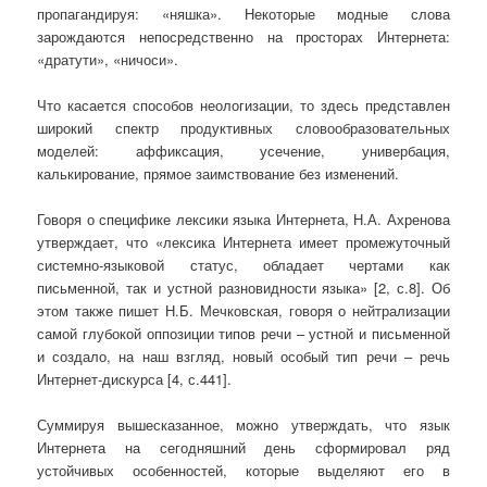
пропагандируя: «няшка». Некоторые модные слова
зарождаются непосредственно на просторах Интернета:
«дратути», «ничоси».
Что касается способов неологизации, то здесь представлен
широкий спектр продуктивных словообразовательных
моделей: аффиксация, усечение, универбация,
калькирование, прямое заимствование без изменений.
Говоря о специфике лексики языка Интернета, Н.А. Ахренова
утверждает, что «лексика Интернета имеет промежуточный
системно-языковой статус, обладает чертами как
письменной, так и устной разновидности языка» [2, с.8]. Об
этом также пишет Н.Б. Мечковская, говоря о нейтрализации
самой глубокой оппозиции типов речи – устной и письменной
и создало, на наш взгляд, новый особый тип речи – речь
Интернет-дискурса [4, с.441].
Суммируя вышесказанное, можно утверждать, что язык
Интернета на сегодняшний день сформировал ряд
устойчивых особенностей, которые выделяют его в