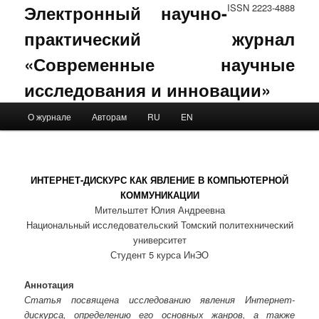
Электронный научно-
ISSN 2223-4888
практический журнал
«Современные научные
исследования и инновации»
Main menu
О журнале
Авторам
RU
EN
Skip to primary content
Skip to secondary content
ИНТЕРНЕТ-ДИСКУРС КАК ЯВЛЕНИЕ В КОМПЬЮТЕРНОЙ
КОММУНИКАЦИИ
Мительштет Юлия Андреевна
Национальный исследовательский Томский политехнический
университет
Студент 5 курса ИнЭО
Аннотация
Статья посвящена исследованию явления Интернет-
дискурса, определению его основных жанров, а также