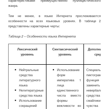
характеристиками преимущественно публицистического
жанра.
Тем не менее, в языке Интернета прослеживаются
особенности на всех языковых уровнях. В таблице 2
представлены характерные черты:
Таблица 2 – Особенности языка Интернета
Лексический
Синтаксический
Дополнител
уровень
уровень
средства
Нейтральные
Использование
Специальных
средства
форм
пиктограммы,
литературного
императива 1
функция кот
языка
лица
заменить
Нелитературные
единственного
невербальные
средства языка
числа вместо
средства общ
Использование
формы
смайлики пер
сокращений
вежливости во
чувства