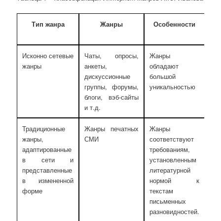
Тип жанра
Жанры
Особенности
Исконно сетевые
Чаты, опросы,
Жанры
жанры
анкеты,
обладают
дискуссионные
большой
группы, форумы,
уникальностью
блоги, вэб-сайты
и т.д.
Традиционные
Жанры печатных
Жанры
жанры,
СМИ
соответствуют
адаптированные
требованиям,
в сети и
установленным
представленные
литературной
в измененной
нормой к
форме
текстам
письменных
разновидностей.