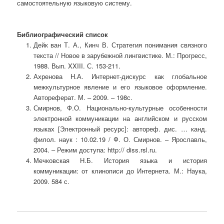
самостоятельную языковую систему.
Библиографический список
Дейк ван Т. А., Кинч В. Стратегия понимания связного
текста // Новое в зарубежной лингвистике. М.: Прогресс,
1988. Вып. XXIII. С. 153-211.
Ахренова Н.А. Интернет-дискурс как глобальное
межкультурное явление и его языковое оформление.
Автореферат. М. – 2009. – 198с.
Смирнов, Ф.О. Национально-культурные особенности
электронной коммуникации на английском и русском
языках [Электронный ресурс]: автореф. дис. … канд.
филол. наук : 10.02.19 / Ф. О. Смирнов. – Ярославль,
2004. – Режим доступа: http:// diss.rsl.ru.
Мечковская Н.Б. История языка и история
коммуникации: от клинописи до Интернета. М.: Наука,
2009. 584 с.