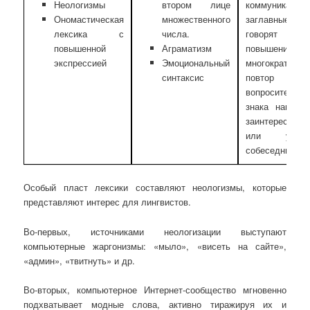
Неологизмы
втором лице
коммуникантов
Ономастическая
множественного
заглавные б
лексика с
числа.
говоря
повышенной
Аграматизм
повышении го
экспрессией
Эмоциональный
многократный
синтаксис
повтор
вопросительно
знака намека
заинтересован
или удивл
собеседника
Особый пласт лексики составляют неологизмы, которые
представляют интерес для лингвистов.
Во-первых, источниками неологизации выступают
компьютерные жаргонизмы: «мыло», «висеть на сайте»,
«админ», «твитнуть» и др.
Во-вторых, компьютерное Интернет-сообщество мгновенно
подхватывает модные слова, активно тиражируя их и