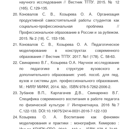
научного исследования // Вестник ТГПУ. 2015. № 12
(165). С.129-135.
Коновалов С. В., Козырева О. А. Организация
продуктивной самостоятельной работы студентов как
социально-профессиональная проблема //
Профессиональное образование в России и за рубежом.
2015. № 2 (18). С. 153-156.
Коновалов С. В., Козырева О. А. Педагогическое
моделирование в конструктах современного
образования // Вестник ТГПУ. 2017. №1 (178). С. 58-63.
Свинаренко В.Г., Козырева О.А. Научное исследование
по педагогике в структуре вузовского и
дополнительного образования: учеб. пособ. для пед.
вузов и системы доп. профессионального образования.
М.: НИЯУ МИФИ, 2014. 92с. ISBN 978-5-7262-2006-2.
Зубанов В.П., Карлагачев Д.В., Свинаренко В.Г.
Специфика современного воспитания в работе педагога
по физической культуре // Интернетнаука. 2016 №7
С.122-133. DOI:10.19075/2414-0031-2016-7-122-133
Козырева О. А. Воспитание как феномен
моделирования и практики : монография. Кемерово :
Изд-во КРИПКиПРО, 2010. 410 с. ISBN 978–5–7148–