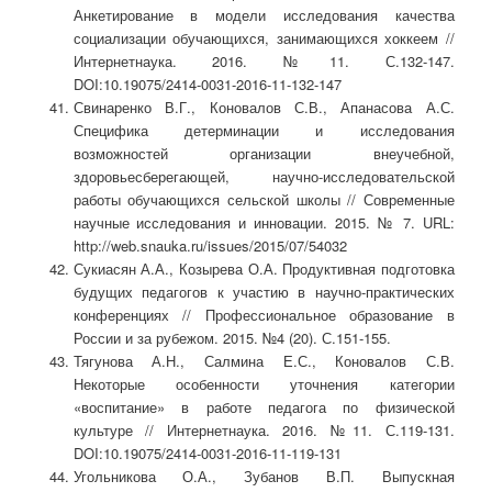
Анкетирование в модели исследования качества
социализации обучающихся, занимающихся хоккеем //
Интернетнаука. 2016. №11. С.132-147.
DOI:10.19075/2414-0031-2016-11-132-147
Свинаренко В.Г., Коновалов С.В., Апанасова А.С.
Специфика детерминации и исследования
возможностей организации внеучебной,
здоровьесберегающей, научно-исследовательской
работы обучающихся сельской школы // Современные
научные исследования и инновации. 2015. № 7. URL:
http://web.snauka.ru/issues/2015/07/54032
Сукиасян А.А., Козырева О.А. Продуктивная подготовка
будущих педагогов к участию в научно-практических
конференциях // Профессиональное образование в
России и за рубежом. 2015. №4 (20). С.151-155.
Тягунова А.Н., Салмина Е.С., Коновалов С.В.
Некоторые особенности уточнения категории
«воспитание» в работе педагога по физической
культуре // Интернетнаука. 2016. №11. С.119-131.
DOI:10.19075/2414-0031-2016-11-119-131
Угольникова О.А., Зубанов В.П. Выпускная