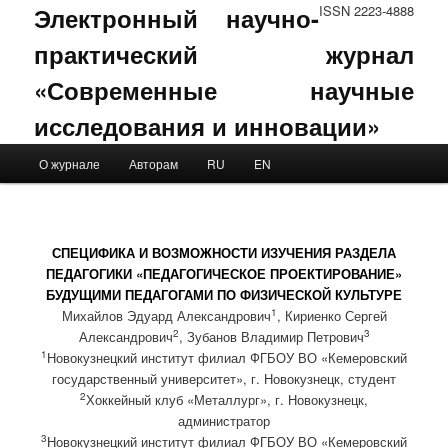
Электронный научно-
ISSN 2223-4888
практический журнал
«Современные научные
исследования и инновации»
Main menu
О журнале
Авторам
RU
EN
Skip to primary content
Skip to secondary content
СПЕЦИФИКА И ВОЗМОЖНОСТИ ИЗУЧЕНИЯ РАЗДЕЛА
ПЕДАГОГИКИ «ПЕДАГОГИЧЕСКОЕ ПРОЕКТИРОВАНИЕ»
БУДУЩИМИ ПЕДАГОГАМИ ПО ФИЗИЧЕСКОЙ КУЛЬТУРЕ
1
Михайлов Эдуард Александрович
, Кириенко Сергей
2
3
Александрович
, Зубанов Владимир Петрович
1
Новокузнецкий институт филиал ФГБОУ ВО «Кемеровский
государственный университет», г. Новокузнецк, студент
2
Хоккейный клуб «Металлург», г. Новокузнецк,
администратор
3
Новокузнецкий институт филиал ФГБОУ ВО «Кемеровский