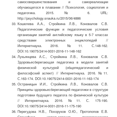
самосовершенствования и самореализации
обучающегося в плавании // Психология, социология и
педагогика. 2015. № 6. URL:
http://psychology.snauka.ru/2015/06/4886
Кошелева А.А., Стройкина Л.В., Коновалов С.В.
Педагогические функции и педагогические условия
организации занятий английскому языку в 5-7 классах
средствами электронных энциклопедий //
Интернетнаука. 2016. №11. С.148-162.
DOI:10.19075/2414-0031-2016-11-148-162
Лукьянцева А.С., Стройкина Л.В., Коновалов С.В.
Здоровьесберегающая педагогика в модели занятий
физической культурой (общепедагогический и
философский аспект) // Интернетнаука. 2016. №11.
С.163-174. DOI:10.19075/2414-0031-2016-11-163-174
Остраницын И.И., Стройкина Л.В., Коновалов С.В.
Принципы здоровьесберегающей педагогики в структуре
подготовки будущего педагога по физической культуре
// Интернетнаука. 2016. №11. С. 175-190.
DOI:10.19075/2414-0031-2016-11-175-190
Перегудова Н.В., Похоруков О.Ю., Протопопов Е.В.
Специфика использования педагогического