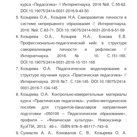
курса «Педагогика» // Интернетнаука. 2016 №9. С.55-62.
DOI:10.19075/2414-0031-2016-9-43-50
Козырева О.А., Козырев Н.А. Саморазвитие личности в
системе непрерывного образования // Интернетнаука.
2016. №9. С.63-71. DOI:10.19075/2414-0031-2016-9-51-59
Козырева О.А., Козырев Н.А., Бокова Е.В.
Профессионально-педагогический кейс в структуре
самореализации личности и рефлексии //
Интернетнаука. 2016. № 10. С.151-165.
DOI:10.19075/2414-0031-2016-10-151-165
Козырева О.А. Педагогическое моделирование в
структуре изучения курса «Практическая педагогика» //
Интернетнаука. 2016 №7. С.134-145. DOI:10.19075/2414-
0031-2016-7-134-145
Козырева О.А. Контрольно-измерительные материалы
курса «Практическая педагогика»: учебно-методическое
пособие для студентов-бакалавров направления
подготовки «050100 – Педагогическое образование»,
профиля – «Физическая культура». Новокузнецк :
КузГПА, 2013. 49 с. ISBN 978–5–85117–743–9.
Сукиасян А. А., Коновалов С. В., Козырева О. А.