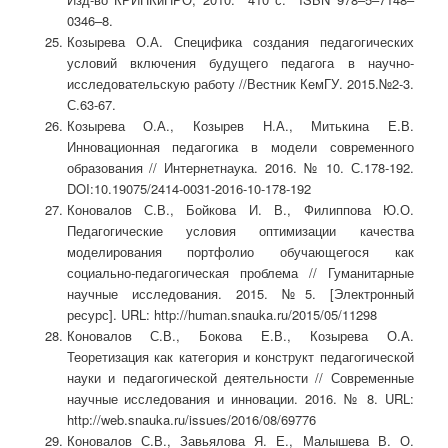
0346–8.
Козырева О.А. Специфика создания педагогических
условий включения будущего педагога в научно-
исследовательскую работу //Вестник КемГУ. 2015.№2-3.
С.63-67.
Козырева О.А., Козырев Н.А., Митькина Е.В.
Инновационная педагогика в модели современного
образования // Интернетнаука. 2016. № 10. С.178-192.
DOI:10.19075/2414-0031-2016-10-178-192
Коновалов С.В., Бойкова И. В., Филиппова Ю.О.
Педагогические условия оптимизации качества
моделирования портфолио обучающегося как
социально-педагогическая проблема // Гуманитарные
научные исследования. 2015. №5. [Электронный
ресурс]. URL: http://human.snauka.ru/2015/05/11298
Коновалов С.В., Бокова Е.В., Козырева О.А.
Теоретизация как категория и конструкт педагогической
науки и педагогической деятельности // Современные
научные исследования и инновации. 2016. № 8. URL:
http://web.snauka.ru/issues/2016/08/69776
Коновалов С.В., Завьялова Я. Е., Малышева В. О.