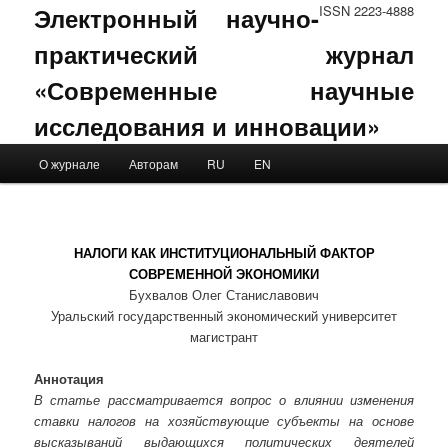
Электронный научно-
ISSN 2223-4888
практический журнал
«Современные научные
исследования и инновации»
Main menu
О журнале
Авторам
RU
EN
Skip to primary content
Skip to secondary content
НАЛОГИ КАК ИНСТИТУЦИОНАЛЬНЫЙ ФАКТОР
СОВРЕМЕННОЙ ЭКОНОМИКИ
Бухвалов Олег Станиславович
Уральский государственный экономический университет
магистрант
Аннотация
В статье рассматривается вопрос о влиянии изменения
ставки налогов на хозяйствующие субъекты на основе
высказываний выдающихся политических деятелей