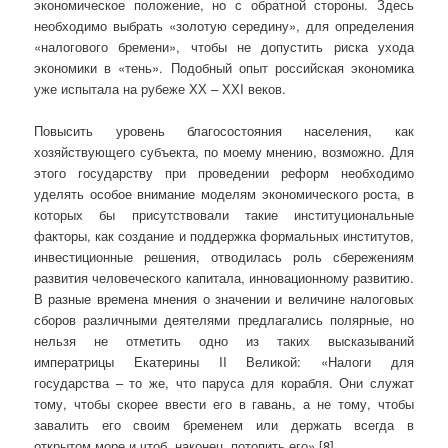
экономическое положение, но с обратной стороны. Здесь
необходимо выбрать «золотую середину», для определения
«налогового бремени», чтобы не допустить риска ухода
экономики в «тень». Подобный опыт российская экономика
уже испытала на рубеже ХХ – ХХI веков.
Повысить уровень благосостояния населения, как
хозяйствующего субъекта, по моему мнению, возможно. Для
этого государству при проведении реформ необходимо
уделять особое внимание моделям экономического роста, в
которых бы присутствовали такие институциональные
факторы, как создание и поддержка формальных институтов,
инвестиционные решения, отводилась роль сбережениям
развития человеческого капитала, инновационному развитию.
В разные времена мнения о значении и величине налоговых
сборов различными деятелями предлагались полярные, но
нельзя не отметить одно из таких высказываний
императрицы Екатерины II Великой: «Налоги для
государства – то же, что паруса для корабля. Они служат
тому, чтобы скорее ввести его в гавань, а не тому, чтобы
завалить его своим бременем или держать всегда в
открытом море и чтоб, наконец, потопить его» [8].