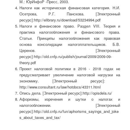
М.: ЮрИнфоР -Пресс, 2003.
Налоги как историческая финансовая категория. Н.И.
Осетрова, Р.Г. Панскова. [Электронный
ресурс]:http://elibrary.ru/download/53234994.pdf
Налоги и финансовое право. Раздел VIII. Теория и
практика налогообложения и финансового права.
Статьи. Принципы налогообложения как правовая
основа консолидации налогоплательщиков. Б.В.
Церенов. [Электронный
ресурс]:http://old.cnfp.ru/publish/journal/2009/2009-09-
theory.pdf
Проект налоговой политики в 2016 - 2018 годах не
предусматривает увеличение налоговой нагрузки на
экономику. [Электронный ресурс]:
http://www.consultant.ru/law/hotdocs/43311.html
Опись дела. [Электронный ресурс]:http://opisdela.ru/
Афоризмы, изречения и шутки о налогах и
налогообложении. [Электронный
ресурс]:http://old.cnfp.ru/fun/aphorisms_sayings_and_joke
s_about_taxes_and_tax/