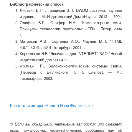
Библиографический список
Листвин В.Н. , Трещиков В.Н. DWDM системы: научное
издание. — М.:Издательский Дом «Наука», 2013 — 300с
Олифер В.Г., Олифер Н.А. "Компьютерные сети.
Принципы, технологии, протоколы" - СПб. : Питер, 2004
г.
Матросов А.В., Сергеева А.О., Чаунин М.П. "HTML
4.0." - СПб. : БХВ-Петербург, 2001 г.
Коровченко Э.В."Энциклопедия INTERNET" ЗАО "Новый
издательский дом" 2004 г.
Фриман Р., Волоконно-оптические системы связи.
[Перевод с английского Н. Н. Слепов]. — М.:
Техносфера, 2003.
Все статьи автора «Калита Иван Феликсович»
©
Если вы обнаружили нарушение авторских или смежных
прав, пожалуйста, незамедлительно сообщите нам об