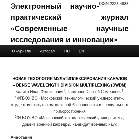
Электронный научно-
ISSN 2223-4888
практический журнал
«Современные научные
исследования и инновации»
Main menu
О журнале
Авторам
RU
EN
Skip to primary content
Skip to secondary content
НОВАЯ ТЕХОЛОГИЯ МУЛЬТИПЛЕКСИРОВАНИЯ КАНАЛОВ
– DENSE WAVELENGTH DIVISION MULTIPLEXING (DWDM)
1
2
Калита Иван Феликсович
, Гарманов Сергей Семенович
1
ФГБОУ ВО «Московский технологический университет»,
студент института комплексной безопасности и специального
приборостроения
2
ФГБОУ ВО «Московский технологический университет»,
доцент военной кафедры, кандидат военных наук
Аннотация