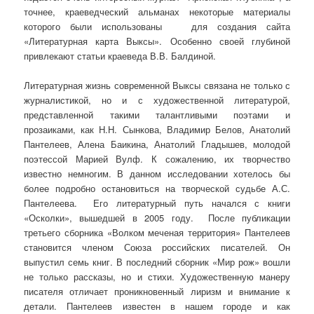
точнее, краеведческий альманах некоторые материалы
которого были использованы для создания сайта
«Литературная карта Выксы». Особенно своей глубиной
привлекают статьи краеведа В.В. Балдиной.
Литературная жизнь современной Выксы связана не только с
журналистикой, но и с художественной литературой,
представленной такими талантливыми поэтами и
прозаиками, как Н.Н. Сынкова, Владимир Белов, Анатолий
Пантелеев, Алена Баикина, Анатолий Гладышев, молодой
поэтессой Марией Вулф. К сожалению, их творчество
известно немногим. В данном исследовании хотелось бы
более подробно остановиться на творческой судьбе А.С.
Пантелеева. Его литературный путь начался с книги
«Осколки», вышедшей в 2005 году. После публикации
третьего сборника «Волком меченая территория» Пантелеев
становится членом Союза российских писателей. Он
выпустил семь книг. В последний сборник «Мир рож» вошли
не только рассказы, но и стихи. Художественную манеру
писателя отличает проникновенный лиризм и внимание к
детали. Пантелеев известен в нашем городе и как