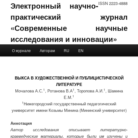
Электронный научно-
ISSN 2223-4888
практический журнал
«Современные научные
исследования и инновации»
Main menu
О журнале
Авторам
RU
EN
Skip to primary content
Skip to secondary content
ВЫКСА В ХУДОЖЕСТВЕННОЙ И ПУБЛИЦИСТИЧЕСКОЙ
ЛИТЕРАТУРЕ
1
1
1
Мочалова А.С.
, Ротанова В.А
, Торопова А.И.
, Шамина
1
Е.М.
1
Нижегородский государственный педагогический
университет имени Козьмы Минина (Мининский университет)
Аннотация
Автор исследования описывает литературно-
краеведческие материалы, которые были им изучены и