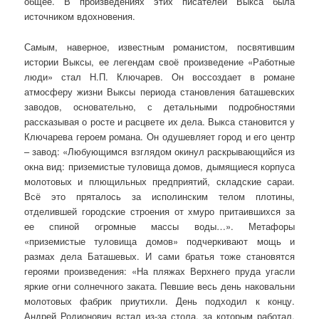
общее. В произведениях этих писателей Выкса была
источником вдохновения.
Самым, наверное, известным романистом, посвятившим
истории Выксы, ее легендам своё произведение «Работные
люди» стал Н.П. Ключарев. Он воссоздает в романе
атмосферу жизни Выксы периода становления баташевских
заводов, основательно, с детальными подробностями
рассказывая о росте и расцвете их дела. Выкса становится у
Ключарева героем романа. Он одушевляет город и его центр
– завод: «Любующимся взглядом окинул раскрывающийся из
окна вид: приземистые туловища домов, дымящиеся корпуса
молотовых и плющильных предприятий, складские сараи.
Всё это пряталось за исполинским телом плотины,
отделившей городские строения от хмуро притаившихся за
ее спиной огромные массы воды…». Метафоры
«приземистые туловища домов» подчеркивают мощь и
размах дела Баташевых. И сами братья тоже становятся
героями произведения: «На пляжах Верхнего пруда угасли
яркие огни солнечного заката. Певшие весь день наковальни
молотовых фабрик приутихли. День подходил к концу.
Андрей Родионович встал из-за стола, за которым работал,