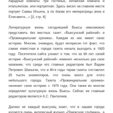
парадные комнаты: три гостиных, китайская комната и
итальянская, или портретная. Здесь висел на главном месте
портрет Саввы Ильича, а по бокам его императрицы анна и
Елисавета…» [2, стр. 6]
Литературную жизнь сегодняшней Выксы невозможно
представить без местных газет: «Выксунский рабочий» и
«Провинциальная хроника». Каждая из них имеет свою
историю. Многим, очевидно, будет интересен тот факт, что
самая известная в городе газета начала выходить в 1920
году. Посетители сайта узнают о том, что за 90 лет своей
истории «Выксунский рабочий» изменял несколько раз свое
название, что среди его главных редакторов был Вадим
Петрович Шаныгин, что в 80-е годы тираж газеты составлял
25 тысяч экземпляров, что очень много для этого
небольшого города. Газета «Провинциальная хроника»
начинает свою историю с 1970 года. Она также во многом
определяет культурную жизнь Выксы. Сейчас ее главным
редактором является А.С. Пантелеев.
Далеко не каждый выксунец знает, что в нашем городе
издается очень интересный журнал «Приокская глубинка», а