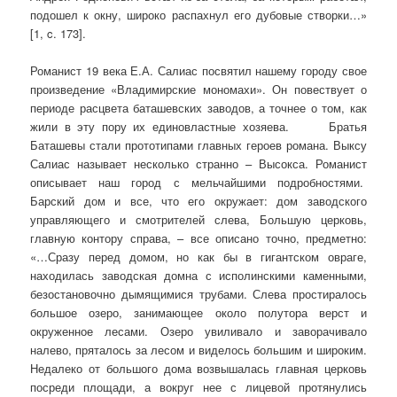
подошел к окну, широко распахнул его дубовые створки…»
[1, c. 173].
Романист 19 века Е.А. Салиас посвятил нашему городу свое
произведение «Владимирские мономахи». Он повествует о
периоде расцвета баташевских заводов, а точнее о том, как
жили в эту пору их единовластные хозяева. Братья
Баташевы стали прототипами главных героев романа. Выксу
Салиас называет несколько странно – Высокса. Романист
описывает наш город с мельчайшими подробностями.
Барский дом и все, что его окружает: дом заводского
управляющего и смотрителей слева, Большую церковь,
главную контору справа, – все описано точно, предметно:
«…Сразу перед домом, но как бы в гигантском овраге,
находилась заводская домна с исполинскими каменными,
безостановочно дымящимися трубами. Слева простиралось
большое озеро, занимающее около полутора верст и
окруженное лесами. Озеро увиливало и заворачивало
налево, пряталось за лесом и виделось большим и широким.
Недалеко от большого дома возвышалась главная церковь
посреди площади, а вокруг нее с лицевой протянулись