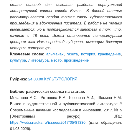
стали основой для создания разделов виртуальной
литературной карты города Выксы. В данной статье
рассматривается особая тонкая связь художественного
произведения и вдохновения писателя. В работе не только
выдвигается, но и подтверждается гипотеза о том, что,
начиная с 18 века, Выкса становится литературным
центром юга Нижегородской губернии, имеющим богатую
историю литературы.
Ключевые слова:
альманах
,
газета
,
история
,
краеведение
,
культура
,
литература
,
место
,
произведение
Рубрика:
24.00.00 КУЛЬТУРОЛОГИЯ
Библиографическая ссылка на статью:
Мочалова А.С., Ротанова В.А, Торопова А.И., Шамина Е.М.
Выкса в художественной и публицистической литературе //
Современные научные исследования и инновации. 2017. № 5
[Электронный ресурс]. URL:
https://web.snauka.ru/issues/2017/05/81330
(дата обращения:
01.08.2026).