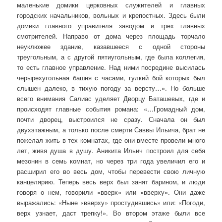
маленькие домики церковных служителей и главных
городских начальников, вольных и крепостных. Здесь были
домики главного управителя заводом и трех главных
смотрителей. Направо от дома через площадь торчало
неуклюжее здание, казавшееся с одной стороны
треугольным, а с другой пятиугольным, где была коллегия,
то есть главное управление. Над ними посредине высилась
черырехугольная башня с часами, гулкий бой которых был
слышен далеко, в тихую погоду за версту…». Но больше
всего внимания Салиас уделяет Дворцу Баташевых, где и
происходят главные события романа: «…Громадный дом,
почти дворец, выстроился не сразу. Сначала он был
двухэтажным, а только после смерти Саввы Ильича, брат не
пожелал жить в тех комнатах, где они вместе провели много
лет, живя душа в душу. Аникита Ильич построил для себя
мезонин в семь комнат, но через три года увеличил его и
расширил его во весь дом, чтобы перевести свою личную
канцелярию. Теперь весь верх был занят барином, и люди
говоря о нем, говорили «вверх» или «вверху». Они даже
выражались: «Ныне «вверху» простудившись» или: «Погоди,
верх узнает, даст трепку!». Во втором этаже были все