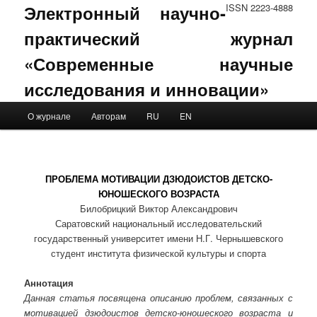
Электронный научно-
ISSN 2223-4888
практический журнал
«Современные научные
исследования и инновации»
Main menu
О журнале
Авторам
RU
EN
Skip to primary content
Skip to secondary content
ПРОБЛЕМА МОТИВАЦИИ ДЗЮДОИСТОВ ДЕТСКО-
ЮНОШЕСКОГО ВОЗРАСТА
Билобрицкий Виктор Александрович
Саратовский национальный исследовательский
государственный университет имени Н.Г. Чернышевского
студент института физической культуры и спорта
Аннотация
Данная статья посвящена описанию проблем, связанных с
мотивацией дзюдоистов детско-юношеского возраста и