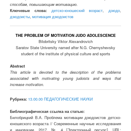
способам, повышающим мотивацию.
Ключевые слова:
детско-юношеский возраст
,
дзюдо
,
дзюдоисты
,
мотивация дзюдоистов
THE PROBLEM OF MOTIVATION JUDO ADOLESCENCE
Bilobritsky Viktor Alexandrovich
Saratov State University named after N.G. Chernyshevsky
student of the institute of physical culture and sports
Abstract
This article is devoted to the description of the problems
associated with motivating young judoists and ways that
increase motivation.
Рубрика:
13.00.00 ПЕДАГОГИЧЕСКИЕ НАУКИ
Библиографическая ссылка на статью:
Билобрицкий В.А. Проблема мотивации дзюдоистов детско-
юношеского возраста // Современные научные исследования
и инновации. 2017. № 4 [Электронный ресурс]. URL: