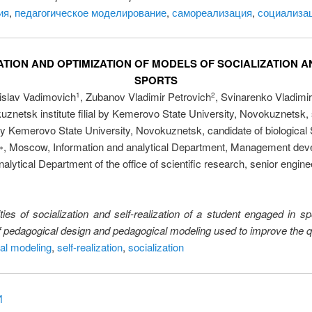
ия
,
педагогическое моделирование
,
самореализация
,
социализа
TION AND OPTIMIZATION OF MODELS OF SOCIALIZATION AN
SPORTS
islav Vadimovich
, Zubanov Vladimir Petrovich
, Svinarenko Vladimi
1
2
znetsk institute filial by Kemerovo State University, Novokuznetsk,
l by Kemerovo State University, Novokuznetsk, candidate of biological
, Moscow, Information and analytical Department, Management deve
nalytical Department of the office of scientific research, senior engine
ties of socialization and self-realization of a student engaged in sp
of pedagogical design and pedagogical modeling used to improve the q
al modeling
,
self-realization
,
socialization
И