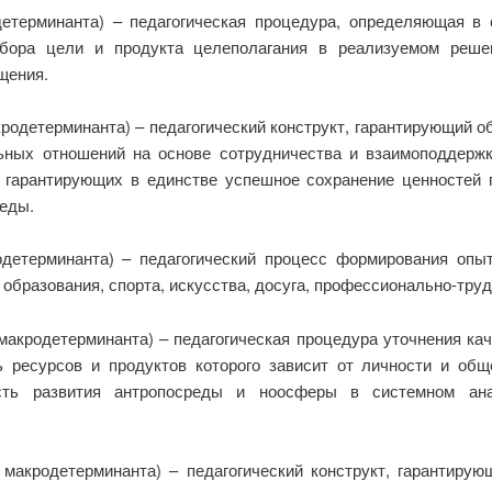
етерминанта) – педагогическая процедура, определяющая в 
бора цели и продукта целеполагания в реализуемом реше
щения.
родетерминанта) – педагогический конструкт, гарантирующий о
ьных отношений на основе сотрудничества и взаимоподдержк
 гарантирующих в единстве успешное сохранение ценностей 
реды.
одетерминанта) – педагогический процесс формирования опы
образования, спорта, искусства, досуга, профессионально-тру
акродетерминанта) – педагогическая процедура уточнения ка
ь ресурсов и продуктов которого зависит от личности и об
сть развития антропосреды и ноосферы в системном ан
макродетерминанта) – педагогический конструкт, гарантирую