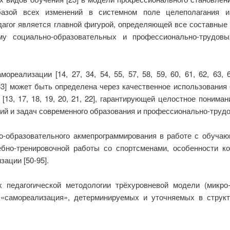
 базой всех изменений в системном поле целеполагания и
агог является главной фигурой, определяющей все составные п
у социально-образовательных и профессионально-трудов
реализации [14, 27, 34, 54, 55, 57, 58, 59, 60, 61, 62, 63, 64,
 33] может быть определена через качественное использования
13, 17, 18, 19, 20, 21, 22], гарантирующей целостное поним
й и задач современного образования и профессионально-трудо
но-образовательного акмепрограммирования в работе с обуча
чебно-тренировочной работы со спортсменами, особенности ко
ации [50-95].
педагогической методологии трёхуровневой модели (микро-
 «самореализация», детерминируемых и уточняемых в структу