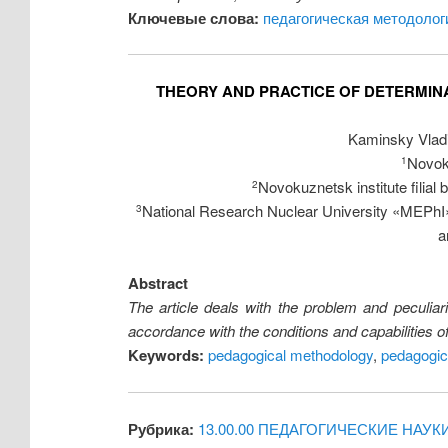
Ключевые слова:
педагогическая методолог
THEORY AND PRACTICE OF DETERMINA
Kaminsky Vlad
Novoku
1
Novokuznetsk institute filia
2
National Research Nuclear University «MEPhI»
3
a
Abstract
The article deals with the problem and peculiari
accordance with the conditions and capabilities 
Keywords:
pedagogical methodology
,
pedagogic
Рубрика:
13.00.00 ПЕДАГОГИЧЕСКИЕ НАУК