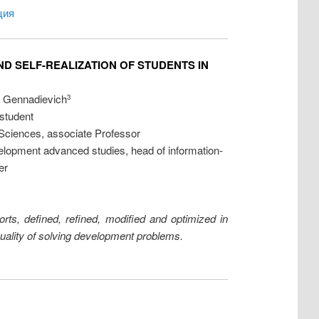
ция
D SELF-REALIZATION OF STUDENTS IN
r Gennadievich
3
 student
 Sciences, associate Professor
lopment advanced studies, head of information-
er
orts, defined, refined, modified and optimized in
uality of solving development problems.