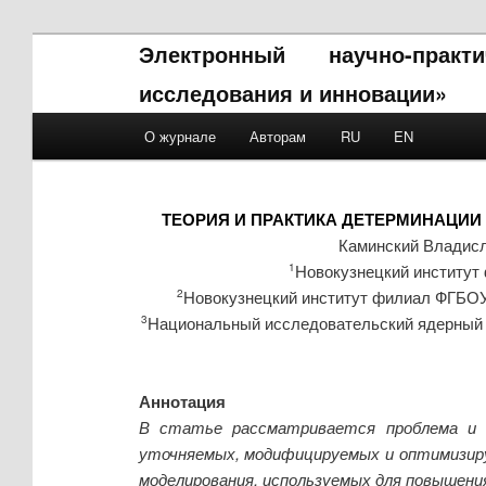
Электронный научно-прак
исследования и инновации»
Main menu
О журнале
Авторам
RU
EN
Skip to primary content
Skip to secondary content
ТЕОРИЯ И ПРАКТИКА ДЕТЕРМИНАЦИ
Каминский Владис
Новокузнецкий институт
1
Новокузнецкий институт филиал ФГБОУ 
2
Национальный исследовательский ядерный 
3
Аннотация
В статье рассматривается проблема и о
уточняемых, модифицируемых и оптимизиру
моделирования, используемых для повышения