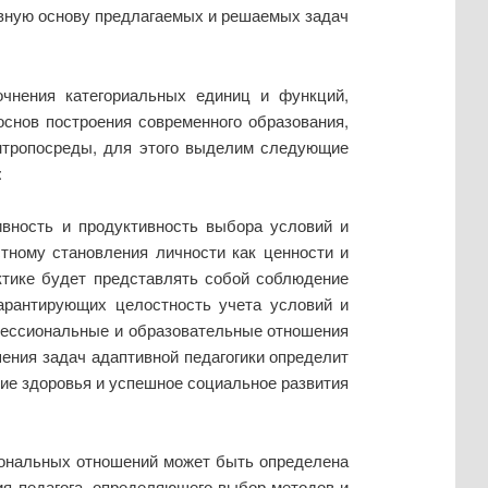
ктивную основу предлагаемых и решаемых задач
очнения категориальных единиц и функций,
снов построения современного образования,
антропосреды, для этого выделим следующие
:
вность и продуктивность выбора условий и
тному становления личности как ценности и
ктике будет представлять собой соблюдение
гарантирующих целостность учета условий и
фессиональные и образовательные отношения
решения задач адаптивной педагогики определит
ние здоровья и успешное социальное развития
иональных отношений может быть определена
ия педагога, определяющего выбор методов и