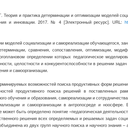
.Г. Теория и практика детерминации и оптимизации моделей с
ания и инновации. 2017. № 4 [Электронный ресурс]. URL:
h
ции моделей социализации и самореализации обучающегося, зан
етерминации, сравнения, сопоставления, оптимизации, моди
ногоплановом определении которых педагогическое моделирова
рности, целостности и конкурентоспособности в решении зада
ения и самоорганизации.
ерминируемых возможностей поиска продуктивных форм решений
ностей продуктивного поиска решений в поставленных рам
го обучения и образования, самореализации и сотрудничества
ализации и самоорганизации в антропосреде и ноосфере. 
ке может быть определено понятие «педагогическая деятельност
твенного решения всех определяемых и решаемых задач социа
единена из двух групп научного поиска и научного знания – ад