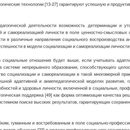
едагогические технологии [13-27] гарантируют успешную и проду
дагогической деятельности возможность детерминации и ут
й и самореализацией личности в поле ценностно-смысловых о
ти в различные направления социального воспроизводства 
спешности в модели социализации и самореализации личности
в социальные отношения будет выше, если учитывать адапти
в системе непрерывного образования, способствующего целос
тво социализации и самореализации в такой многомерной пра
шной адаптивной и акмепедагогической моделях развития, 
обностей и здоровья личности, включенной в социальные, про
. Педагогическая поддержка [49] как форма оптимизации качества 
истемном поиске высоких результатов, гарантирующих сохране
гибким, гуманным и востребованным в поле социально-професс
х видов обучения [23] в модели профессионального становлен