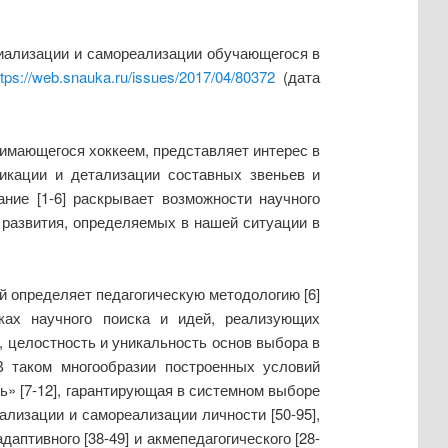
оциализации и самореализации обучающегося в
ttps://web.snauka.ru/issues/2017/04/80372
(дата
имающегося хоккеем, представляет интерес в
фикации и детализации составных звеньев и
ние [1-6] раскрывает возможности научного
ч развития, определяемых в нашей ситуации в
 определяет педагогическую методологию [6]
ках научного поиска и идей, реализующих
, целостность и уникальность основ выбора в
В таком многообразии построенных условий
ь» [7-12], гарантирующая в системном выборе
лизации и самореализации личности [50-95],
аптивного [38-49] и акмепедагогического [28-