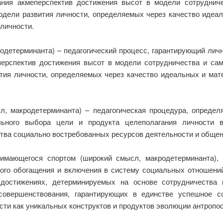
ния акмеперспектив достижения высот в модели сотруднич
одели развития личности, определяемых через качество идеал
личности.
одетерминанта) – педагогический процесс, гарантирующий лич
ерспектив достижения высот в модели сотрудничества и са
тия личности, определяемых через качество идеальных и мате
, макродетерминанта) – педагогическая процедура, опреде
льного выбора цели и продукта целеполагания личности 
тва социально востребованных ресурсов деятельности и общен
имающегося спортом (широкий смысл, макродетерминанта), –
ого обогащения и включения в систему социальных отношени
достижениях, детерминируемых на основе сотрудничества 
совершенствования, гарантирующих в единстве успешное со
ости как уникальных конструктов и продуктов эволюции антропо